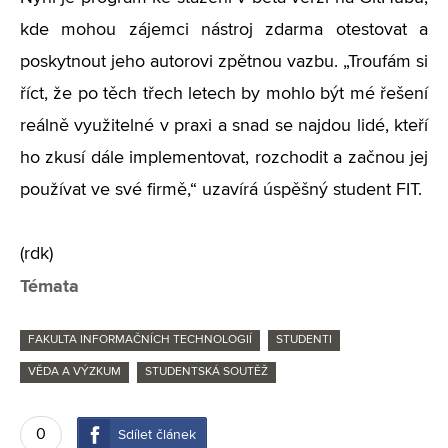
kde mohou zájemci nástroj zdarma otestovat a
poskytnout jeho autorovi zpětnou vazbu. „Troufám si
říct, že po těch třech letech by mohlo být mé řešení
reálně využitelné v praxi a snad se najdou lidé, kteří
ho zkusí dále implementovat, rozchodit a začnou jej
používat ve své firmě,“ uzavírá úspěšný student FIT.
(rdk)
Témata
FAKULTA INFORMAČNÍCH TECHNOLOGIÍ
STUDENTI
VĚDA A VÝZKUM
STUDENTSKÁ SOUTĚŽ
0
Sdílet článek