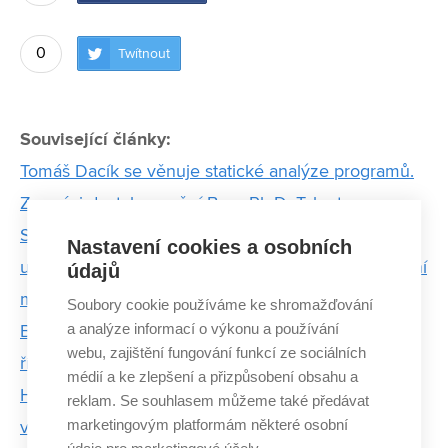
0
Twítnout
Související články:
Tomáš Dacík se věnuje statické analýze programů.
Za práci dostal ocenění Brno Ph.D. Talent
Studenti VUT a MUNI pracují s geneticky
Nastavení cookies a osobních
upravenými bakteriemi. Projekt přihlásili do prestižní
údajů
mezinárodní soutěže
Soubory cookie používáme ke shromažďování
a analýze informací o výkonu a používání
Baví mě zjišťovat, proč věci fungují tak, jak fungují,
webu, zajištění fungování funkcí ze sociálních
říká oceněný doktorand z FIT VUT
médií a ke zlepšení a přizpůsobení obsahu a
Houstone, máme projekt! Doktorandi chystají první
reklam. Se souhlasem můžeme také předávat
marketingovým platformám některé osobní
vývoj CubeSatu na VUT