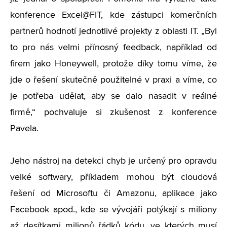
konference Excel@FIT, kde zástupci komerčních
partnerů hodnotí jednotlivé projekty z oblasti IT. „Byl
to pro nás velmi přínosný feedback, například od
firem jako Honeywell, protože díky tomu víme, že
jde o řešení skutečně použitelné v praxi a víme, co
je potřeba udělat, aby se dalo nasadit v reálné
firmě,“ pochvaluje si zkušenost z konference
Pavela.
Jeho nástroj na detekci chyb je určený pro opravdu
velké softwary, příkladem mohou být cloudová
řešení od Microsoftu či Amazonu, aplikace jako
Facebook apod., kde se vývojáři potýkají s miliony
až desítkami milionů řádků kódu, ve kterých musí