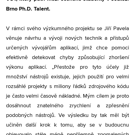
Brno Ph.D. Talent.
V rámci svého výzkumného projektu se Jiří Pavela
věnuje návrhu a vývoji nových technik a přístupů
určených vývojářům aplikací, jimž chce pomoci
efektivně detekovat chyby způsobující zhoršení
výkonu aplikací. „Přestože pro tyto účely již
množství nástrojů existuje, jejich použití pro velmi
rozsáhlé projekty s miliony řádků zdrojového kódu
je často velmi časově nákladné. Mým cílem je proto
dosáhnout znatelného zrychlení a zpřesnění
podobných nástrojů. Ve výsledku by tak měl být
učiněn další krok k tomu, aby se v budoucnu
objevovalo stále méně nepříjemně zpomalených