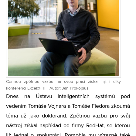
Cennou zpětnou vazbu na svou práci získal mj. i díky
konferenci Excel@FIT | Autor: Jan Prokopius
Dnes na Ústavu inteligentních systémů pod
vedením Tomáše Vojnara a Tomáše Fiedora zkoumá
téma už jako doktorand. Zpětnou vazbu pro svůj
nástroj získal například od firmy RedHat, se kterou
již jednal o spolupráci. Pomohla mu výrazně také