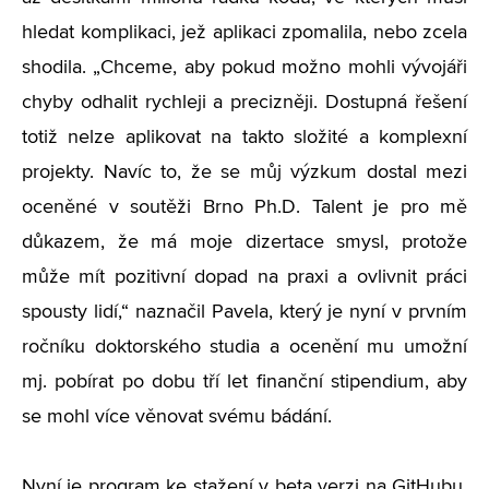
hledat komplikaci, jež aplikaci zpomalila, nebo zcela
shodila. „Chceme, aby pokud možno mohli vývojáři
chyby odhalit rychleji a precizněji. Dostupná řešení
totiž nelze aplikovat na takto složité a komplexní
projekty. Navíc to, že se můj výzkum dostal mezi
oceněné v soutěži Brno Ph.D. Talent je pro mě
důkazem, že má moje dizertace smysl, protože
může mít pozitivní dopad na praxi a ovlivnit práci
spousty lidí,“ naznačil Pavela, který je nyní v prvním
ročníku doktorského studia a ocenění mu umožní
mj. pobírat po dobu tří let finanční stipendium, aby
se mohl více věnovat svému bádání.
Nyní je program ke stažení v beta verzi na GitHubu,