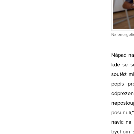
Na energetic
Nápad na 
kde se s
soutěž mi
popis pr
odprezent
nepostoup
posunuli,
navíc na 
bychom se