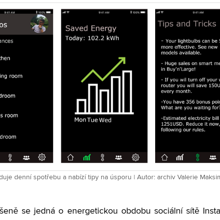
duje denní spotřebu a nabízí tipy na úsporu | Autor: archiv Valerie Maks
eně se jedná o energetickou obdobu sociální sítě Inst