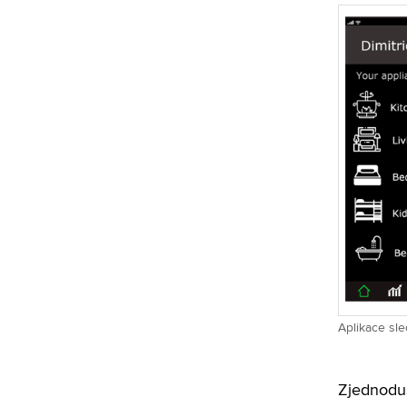
Aplikace sle
Zjednoduš