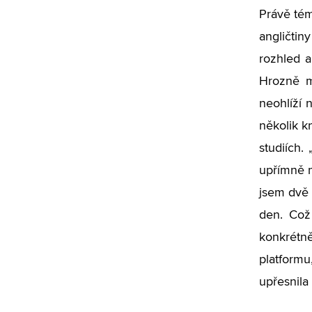
Právě téma
angličti
rozhled a
Hrozně mě
neohlíží 
několik k
studiích.
upřímně m
jsem dvě v
den. Což 
konkrétně
platformu
upřesnila