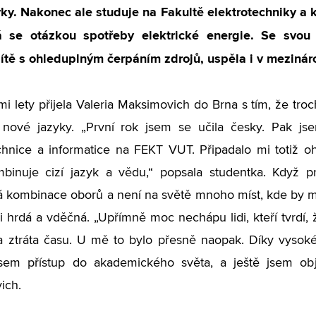
yky. Nakonec ale studuje na Fakultě elektrotechniky a
 se otázkou spotřeby elektrické energie. Se svou a
sítě s ohleduplným čerpáním zdrojů, uspěla i v mezinár
mi lety přijela Valeria Maksimovich do Brna s tím, že tro
nové jazyky. „První rok jsem se učila česky. Pak jsem
chnice a informatice na FEKT VUT. Připadalo mi totiž o
binuje cizí jazyk a vědu,“ popsala studentka. Když prý
á kombinace oborů a není na světě mnoho míst, kde by 
i hrdá a vděčná. „Upřímně moc nechápu lidi, kteří tvrdí, 
a ztráta času. U mě to bylo přesně naopak. Díky vysoké
jsem přístup do akademického světa, a ještě jsem obj
ich.