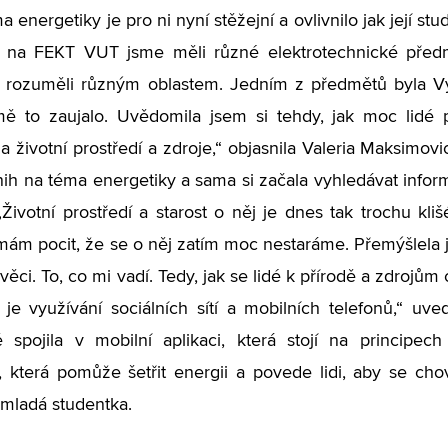
 energetiky je pro ni nyní stěžejní a ovlivnilo jak její s
ny na FEKT VUT jsme měli různé elektrotechnické před
 rozuměli různým oblastem. Jedním z předmětů byla Výr
 to zaujalo. Uvědomila jsem si tehdy, jak moc lidé pl
na životní prostředí a zdroje,“ objasnila Valeria Maksimovi
nih na téma energetiky a sama si začala vyhledávat info
 „Životní prostředí a starost o něj je dnes tak trochu kl
ám pocit, že se o něj zatím moc nestaráme. Přemýšlela js
ěci. To, co mi vadí. Tedy, jak se lidé k přírodě a zdrojům c
je využívání sociálních sítí a mobilních telefonů,“ uv
 spojila v mobilní aplikaci, která stojí na principech 
, která pomůže šetřit energii a povede lidi, aby se chov
 mladá studentka.