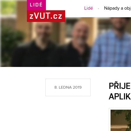
LIDÉ
Lidé
Nápady a ob
zVUT.cz
PŘIJ
8. LEDNA 2019
APLI