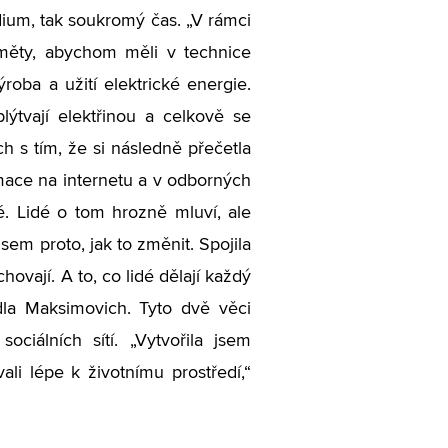
tudium, tak soukromý čas. „V rámci
měty, abychom měli v technice
oba a užití elektrické energie.
ýtvají elektřinou a celkově se
ch s tím, že si následně přečetla
rmace na internetu a v odborných
išé. Lidé o tom hrozně mluví, ale
em proto, jak to změnit. Spojila
hovají. A to, co lidé dělají každý
edla Maksimovich. Tyto dvě věci
sociálních sítí. „Vytvořila jsem
ali lépe k životnímu prostředí,“