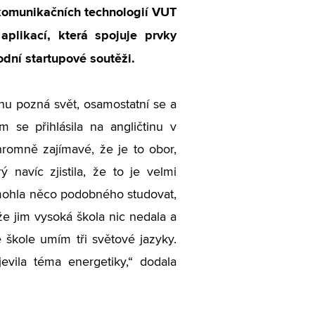
 komunikačních technologií VUT
plikací, která spojuje prvky
odní startupové soutěži.
chu pozná svět, osamostatní se a
 se přihlásila na angličtinu v
hromně zajímavé, že je to obor,
 navíc zjistila, že to je velmi
mohla něco podobného studovat,
že jim vysoká škola nic nedala a
 škole umím tři světové jazyky.
evila téma energetiky,“ dodala