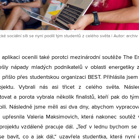
ké sociální síti se nyní podílí tým studentů z celého světa | Autor: archi
aplikaci ocenili také porotci mezinárodní soutěže The E
ešly nápady mladých podnikatelů v oblasti energetiky 
 přišlo přes studentskou organizaci BEST. Přihlásila jsem
ojektu. Vybrali nás asi třicet z celého světa. Násl
ovat a porota vybrala několik finalistů, kteří pak do týmů
ili. Následně jsme měli asi dva dny, abychom vypracov
“ upřesnila Valeria Maksimovich, která nakonec soutěž v
projektu vzdáleně pracuje dál. „Teď v lednu bychom se
 bavit, co a jak dál,“ uzavřela studentka, která nyní