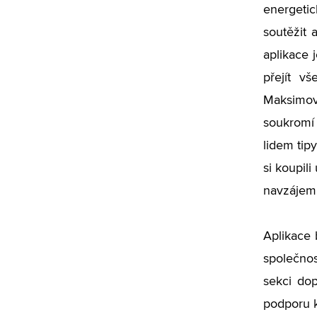
energeti
soutěžit 
aplikace 
přejít v
Maksimov
soukromí 
lidem tipy
si koupil
navzájem,
Aplikace 
společnos
sekci dop
podporu k