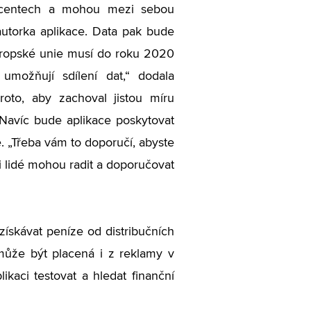
procentech a mohou mezi sebou
p autorka aplikace. Data pak bude
Evropské unie musí do roku 2020
umožňují sdílení dat,“ dodala
oto, aby zachoval jistou míru
 Navíc bude aplikace poskytovat
oje. „Třeba vám to doporučí, abyste
i lidé mohou radit a doporučovat
ískávat peníze od distribučních
může být placená i z reklamy v
ikaci testovat a hledat finanční