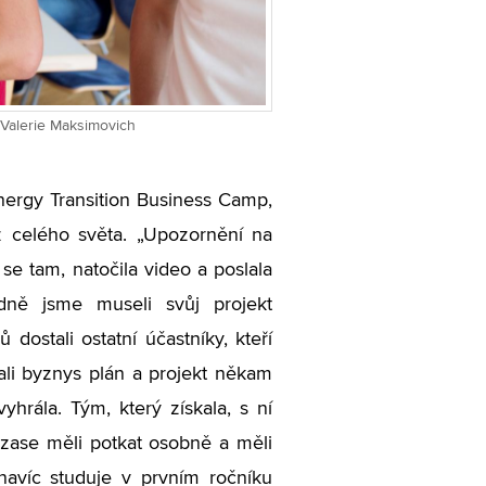
v Valerie Maksimovich
nergy Transition Business Camp,
z celého světa. „Upozornění na
 se tam, natočila video a poslala
edně jsme museli svůj projekt
 dostali ostatní účastníky, kteří
ali byznys plán a projekt někam
yhrála. Tým, který získala, s ní
 zase měli potkat osobně a měli
 navíc studuje v prvním ročníku