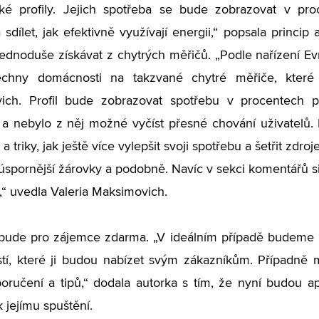
cké profily. Jejich spotřeba se bude zobrazovat v 
a sdílet, jak efektivně využívají energii,“ popsala princi
jednoduše získávat z chytrých měřičů. „Podle nařízení 
šechny domácnosti na takzvané chytré měřiče, které 
ich. Profil bude zobrazovat spotřebu v procentech pr
a nebylo z něj možné vyčíst přesné chování uživatelů.
 a triky, jak ještě více vylepšit svoji spotřebu a šetřit zdr
i úspornější žárovky a podobně. Navíc v sekci komentářů s
“ uvedla Valeria Maksimovich.
bude pro zájemce zdarma. „V ideálním případě budeme z
tí, které ji budou nabízet svým zákazníkům. Případně 
oručení a tipů,“ dodala autorka s tím, že nyní budou apl
 jejímu spuštění.