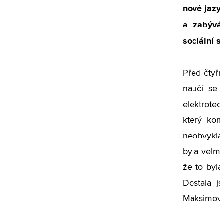
nové jaz
a zabývá
sociální 
Před čtyř
naučí se 
elektrote
který kom
neobvykl
byla velm
že to byl
Dostala 
Maksimov