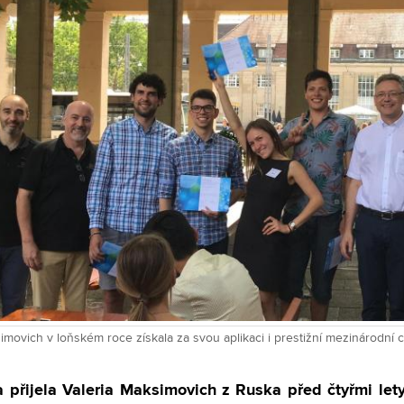
imovich v loňském roce získala za svou aplikaci i prestižní mezinárodní 
přijela Valeria Maksimovich z Ruska před čtyřmi lety.