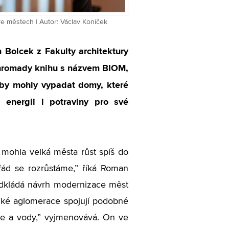
ve městech | Autor: Václav Koníček
 Bolcek z Fakulty architektury
hromady knihu s názvem BIOM,
k by mohly vypadat domy, které
 energii i potraviny pro své
mohla velká města růst spíš do
řád se rozrůstáme,” říká Roman
ředkládá návrh modernizace měst
elké aglomerace spojují podobné
gie a vody,” vyjmenovává. On ve