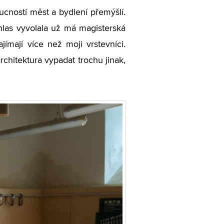
cností měst a bydlení přemýšlí.
ohlas vyvolala už má magisterská
ajímají více než moji vrstevníci.
rchitektura vypadat trochu jinak,