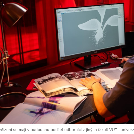
řízení se mají v budoucnu podílet odborníci z jiných fakult VUT i univerzi