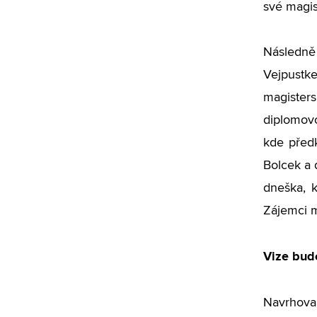
své magis
Následně
Vejpustke
magister
diplomovo
kde před
Bolcek a 
dneška, 
Zájemci m
Vize bud
Navrhovan