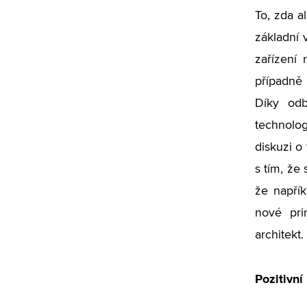
To, zda a
základní 
zařízení 
případně 
Díky odb
technolog
diskuzi o
s tím, že
že napří
nové pri
architekt.
Pozitivn