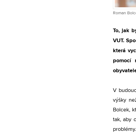
Roman Bolcek
To, jak 
VUT. Spo
která vy
pomocí m
obyvatel
V budouc
výšky než
Bolcek, k
tak, aby 
problémy.