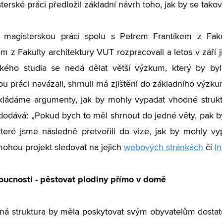
terské práci předložil základní návrh toho, jak by se takov
 magisterskou práci spolu s Petrem Frantíkem z Fa
m z Fakulty architektury VUT rozpracovali a letos v září 
ského studia se nedá dělat větší výzkum, který by byl
u práci navázali, shrnuli má zjištění do základního výzku
kládáme argumenty, jak by mohly vypadat vhodné struk
dodává: „Pokud bych to měl shrnout do jedné věty, pak by
které jsme následně přetvořili do vize, jak by mohly 
ohou projekt sledovat na jejich
webových stránkách
či
I
oucnosti - pěstovat plodiny přímo v domě
á struktura by měla poskytovat svým obyvatelům dostatek