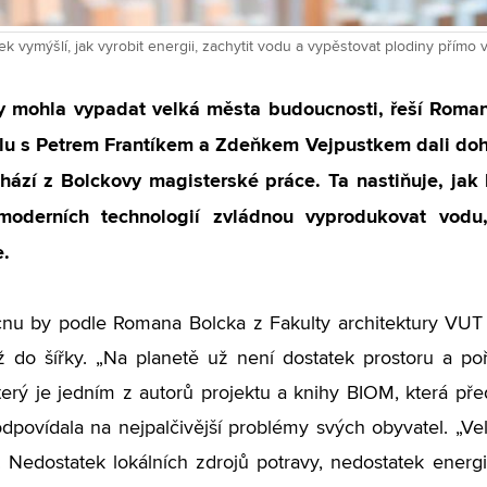
 vymýšlí, jak vyrobit energii, zachytit vodu a vypěstovat plodiny přímo 
by mohla vypadat velká města budoucnosti, řeší Roman
lu s Petrem Frantíkem a Zdeňkem Vejpustkem dali do
chází z Bolckovy magisterské práce. Ta nastiňuje, ja
oderních technologií zvládnou vyprodukovat vodu,
e.
nu by podle Romana Bolcka z Fakulty architektury VUT 
 do šířky. „Na planetě už není dostatek prostoru a po
terý je jedním z autorů projektu a knihy BIOM, která p
odpovídala na nejpalčivější problémy svých obyvatel. „V
 Nedostatek lokálních zdrojů potravy, nedostatek ener