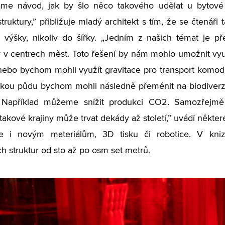
áme návod, jak by šlo něco takového udělat u bytové 
ruktury,” přibližuje mladý architekt s tím, že se čtenáři 
výšky, nikoliv do šířky. „Jedním z našich témat je př
 v centrech měst. Toto řešení by nám mohlo umožnit využi
nebo bychom mohli využít gravitace pro transport komodi
ou půdu bychom mohli následně přeměnit na biodiverzit
. Například můžeme snížit produkci CO2. Samozřejmě
akové krajiny může trvat dekády až století,” uvádí někter
e i novým materiálům, 3D tisku či robotice. V kniz
ích struktur od sto až po osm set metrů.