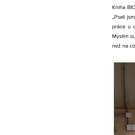
Kniha BIO
„Psali js
práce u d
Myslím si
než na co