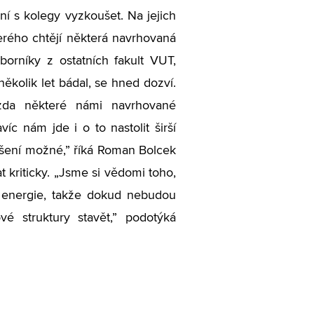
í s kolegy vyzkoušet. Na jejich
erého chtějí některá navrhovaná
dborníky z ostatních fakult VUT,
několik let bádal, se hned dozví.
 zda některé námi navrhované
íc nám jde i o to nastolit širší
ešení možné,” říká Roman Bolcek
t kriticky. „Jsme si vědomi toho,
í energie, takže dokud nebudou
vé struktury stavět,” podotýká