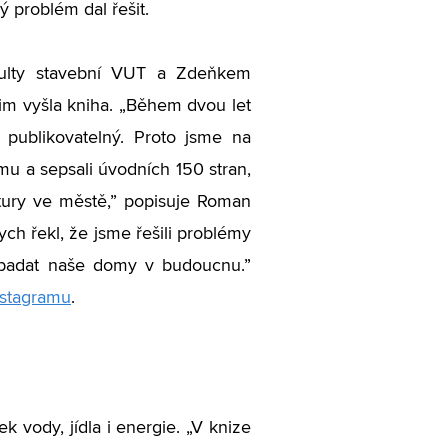
ý problém dal řešit.
kulty stavební VUT a Zdeňkem
jim vyšla kniha. „Během dvou let
 publikovatelný. Proto jsme na
mu a sepsali úvodních 150 stran,
tury ve městě,” popisuje Roman
ch řekl, že jsme řešili problémy
vypadat naše domy v budoucnu.”
nstagramu
.
 vody, jídla i energie. „V knize