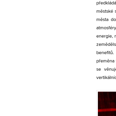
předklád
městské st
města do 
atmosféry
energie, 
zemědělsk
benefitů
přeměna t
se věnuj
vertikáln