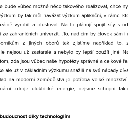
le bude vůbec možné něco takového realizovat, chce nyn
výzkum by tak měl navázat výzkum aplikační, v rámci kt
reálně vyrobit a otestovat. Na to plánují spojit síly s o
i ze zahraničních univerzit. „To, nad čím by člověk sám i 
orníkům z jiných oborů tak zjistíme například to,
ie nejsou už zastaralé a nebylo by lepší použít jiné. Nav
 tom, zda jsou vůbec naše hypotézy správné a celkové ř
 se ale už v základním výzkumu snažili na své nápady díva
klad na moderní zemědělství je potřeba velké množstv
mární zdroje elektrické energie, nejsme schopni tako
í budoucnost díky technologiím