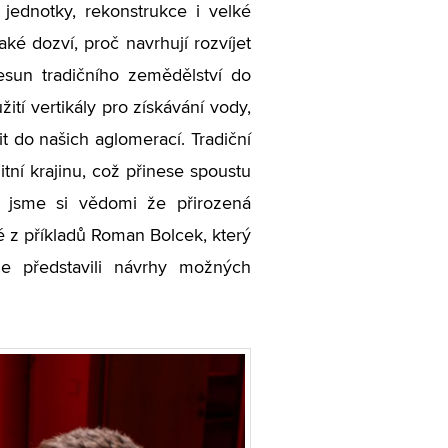
jednotky, rekonstrukce i velké
také dozví, proč navrhují rozvíjet
esun tradičního zemědělství do
tí vertikály pro získávání vody,
t do našich aglomerací. Tradiční
ní krajinu, což přinese spoustu
 jsme si vědomi že přirozená
é z příkladů Roman Bolcek, který
e představili návrhy možných