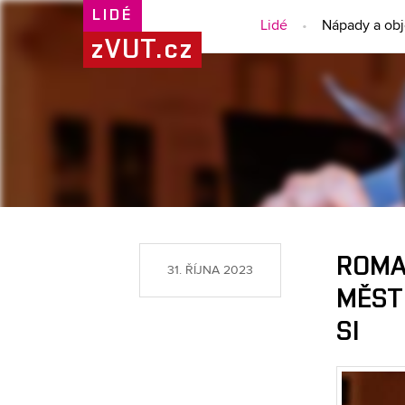
LIDÉ
Lidé
Nápady a ob
zVUT.cz
ROMAN
31. ŘÍJNA 2023
MĚST
SI