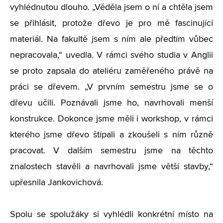
vyhlédnutou dlouho. „Věděla jsem o ní a chtěla jsem
se přihlásit, protože dřevo je pro mě fascinující
materiál. Na fakultě jsem s ním ale předtím vůbec
nepracovala,“ uvedla. V rámci svého studia v Anglii
se proto zapsala do ateliéru zaměřeného právě na
práci se dřevem. „V prvním semestru jsme se o
dřevu učili. Poznávali jsme ho, navrhovali menší
konstrukce. Dokonce jsme měli i workshop, v rámci
kterého jsme dřevo štípali a zkoušeli s ním různě
pracovat. V dalším semestru jsme na těchto
znalostech stavěli a navrhovali jsme větší stavby,“
upřesnila Jankovichová.
Spolu se spolužáky si vyhlédli konkrétní místo na