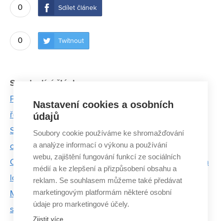
0
Sdílet článek
0
Twítnout
Související články:
Petra Buganská navrhla lávku, která se vznáší nad
Nastavení cookies a osobních
řekou
údajů
Studenti VUT a Mendelu navrhli novou podobu
Soubory cookie používáme ke shromažďování
a analýze informací o výkonu a používání
odkaliště Hády
webu, zajištění fungování funkcí ze sociálních
Cenu Bohuslava Fuchse získaly práce zaměřené na
médií a ke zlepšení a přizpůsobení obsahu a
lokalitu "brněnského Bronxu"
reklam. Se souhlasem můžeme také předávat
marketingovým platformám některé osobní
Mladí architekti z VUT bodovali s návrhy pavlačí i
údaje pro marketingové účely.
satelitních domů
Zjistit více