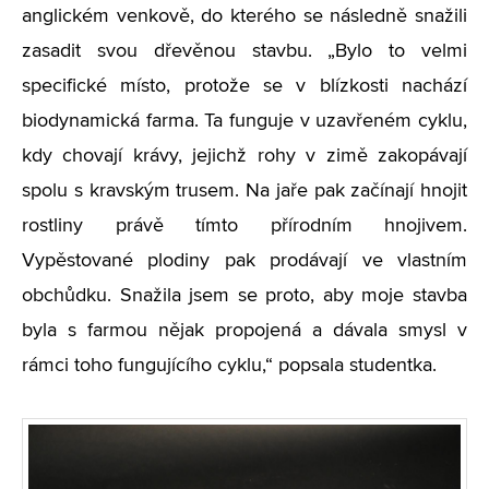
anglickém venkově, do kterého se následně snažili
zasadit svou dřevěnou stavbu. „Bylo to velmi
specifické místo, protože se v blízkosti nachází
biodynamická farma. Ta funguje v uzavřeném cyklu,
kdy chovají krávy, jejichž rohy v zimě zakopávají
spolu s kravským trusem. Na jaře pak začínají hnojit
rostliny právě tímto přírodním hnojivem.
Vypěstované plodiny pak prodávají ve vlastním
obchůdku. Snažila jsem se proto, aby moje stavba
byla s farmou nějak propojená a dávala smysl v
rámci toho fungujícího cyklu,“ popsala studentka.