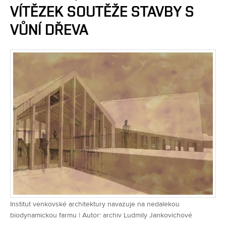
VÍTĚZEK SOUTĚŽE STAVBY S
VŮNÍ DŘEVA
Institut venkovské architektury navazuje na nedalekou
biodynamickou farmu | Autor: archiv Ludmily Jankovichové