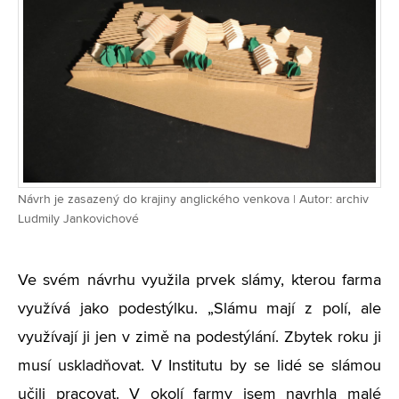
Návrh je zasazený do krajiny anglického venkova | Autor: archiv
Ludmily Jankovichové
Ve svém návrhu využila prvek slámy, kterou farma
využívá jako podestýlku. „Slámu mají z polí, ale
využívají ji jen v zimě na podestýlání. Zbytek roku ji
musí uskladňovat. V Institutu by se lidé se slámou
učili pracovat. V okolí farmy jsem navrhla malé