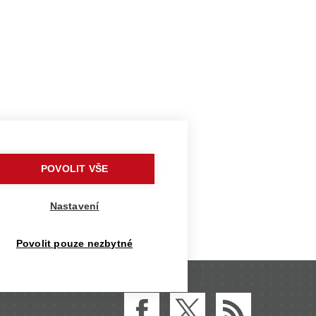
Pavilon navrhli za pouhých 24
POVOLIT VŠE
nského Bronxu"
Nastavení
y s vůní dřeva
Povolit pouze nezbytné