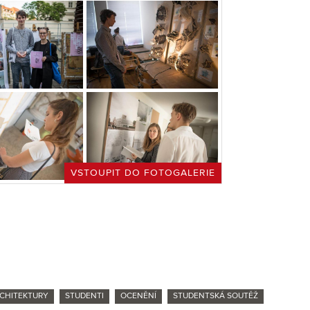
VSTOUPIT DO FOTOGALERIE
RCHITEKTURY
STUDENTI
OCENĚNÍ
STUDENTSKÁ SOUTĚŽ