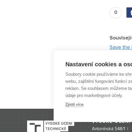
0
Souvisejí
Save the 
Dvojice a
Nastavení cookies a os
hodin
Soubory cookie používáme ke shr
Cenu Bohu
webu, zajištění fungování funkcí z
Petra Bug
reklam. Se souhlasem můžeme tak
Dřevo je f
údaje pro marketingové účely.
Zjistit více
VYSOKÉ UČENÍ
Antonínská 548/1 |