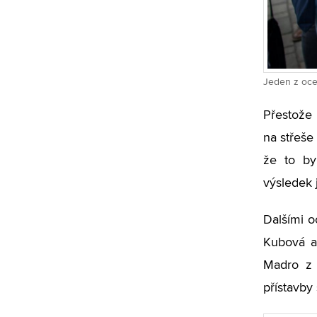
Jeden z ocen
Přestože 
na střeše
že to by
výsledek j
Dalšími o
Kubová a
Madro z 
přístavby