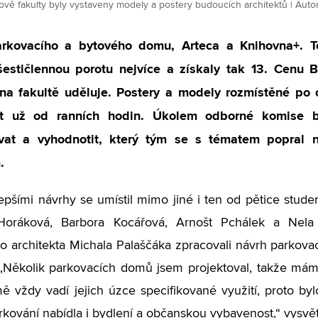
vě fakulty byly vystaveny modely a postery budoucích architektů | Autor: 
rkovacího a bytového domu, Arteca a Knihovna+. To 
 šestičlennou porotu nejvíce a získaly tak 13. Cenu 
 na fakultě uděluje.
Postery a modely rozmístěné po 
at už od ranních hodin. Úkolem odborné komise b
vat a vyhodnotit, který tým se s tématem popral ne
.
epšími návrhy se umístil mimo jiné i ten od pětice stud
Horáková, Barbora Kocářová, Arnošt Pchálek a Nela
o architekta Michala Palaščáka zpracovali návrh parko
 „Několik parkovacích domů jsem projektoval, takže mám
ě vždy vadí jejich úzce specifikované využití, proto b
kování nabídla i bydlení a občanskou vybavenost,“ vysvětl