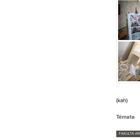
(kah)
Témata
FAKULTA A