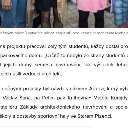
ěných návrhů vytvořila pětice studentů pod vedením architekta Michala Pa
na projektu pracoval celý tým studentů, každý dostal pr
 parkovacího domu. „Určitě to nebylo ze strany studentů
l jejich druhý semestr navrhování, tak výsledek lehc
ejich úsilí vedoucí architekt.
ceněnými projekty byl návrh s názvem Arteca, který vytv
 Václav Šana, na třetím pak Knihovna+ Matěje Kurajdy
ateliéru Základy architektonického navrhování a spole
 školy a dostavby sportovní haly ve Starém Plzenci.