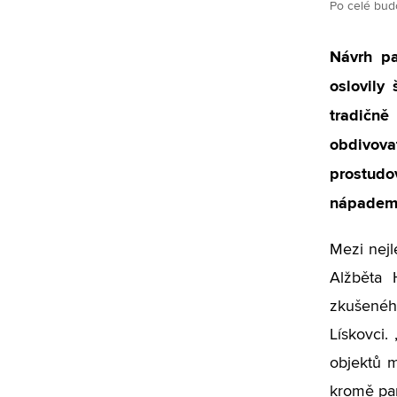
Po celé budo
Návrh pa
oslovily
tradičně
obdivov
prostudo
nápadem
Mezi nejl
Alžběta 
zkušenéh
Lískovci.
objektů m
kromě par