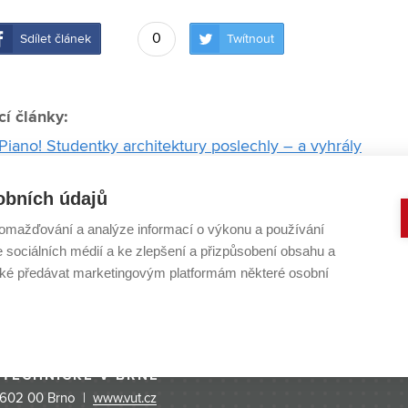
0
Sdílet článek
Twítnout
cí články:
Piano! Studentky architektury poslechly – a vyhrály
rchitektů z VUT zvítězila v prestižní studentské soutěži. 
obních údajů
omažďování a analýze informací o výkonu a používání
slava Fuchse získaly práce zaměřené na lokalitu "brně
e sociálních médií a ke zlepšení a přizpůsobení obsahu a
anská navrhla lávku, která se vznáší nad řekou
é předávat marketingovým platformám některé osobní
ascinující materiál, myslí si jedna z vítězek soutěže Stavb
 TECHNICKÉ V BRNĚ
 602 00 Brno |
www.vut.cz