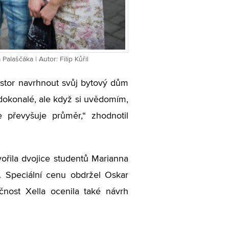
laščáka | Autor: Filip Kůřil
ostor navrhnout svůj bytový dům
 dokonalé, ale když si uvědomím,
e převyšuje průměr,“ zhodnotil
ořila dvojice studentů Marianna
. Speciální cenu obdržel Oskar
čnost Xella ocenila také návrh