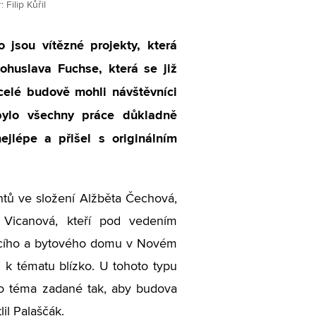
Filip Kůřil
jsou vítězné projekty, která
Bohuslava Fuchse, která se již
celé budově mohli návštěvníci
ylo všechny práce důkladně
jlépe a přišel s originálním
entů ve složení Alžběta Čechová,
 Vicanová, kteří pod vedením
vacího a bytového domu v Novém
 k tématu blízko. U tohoto typu
ylo téma zadané tak, aby budova
il Palaščák.