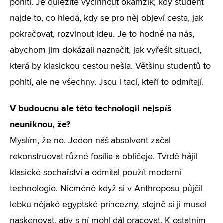
pohltí. Je důležité vyčíhnout okamžik, kdy student
najde to, co hledá, kdy se pro něj objeví cesta, jak
pokračovat, rozvinout ideu. Je to hodně na nás,
abychom jim dokázali naznačit, jak vyřešit situaci,
která by klasickou cestou nešla. Většinu studentů to
pohltí, ale ne všechny. Jsou i tací, kteří to odmítají.
V budoucnu ale této technologii nejspíš
neuniknou, že?
Myslím, že ne. Jeden náš absolvent začal
rekonstruovat různé fosílie a obličeje. Tvrdě hájil
klasické sochařství a odmítal použít moderní
technologie. Nicméně když si v Anthroposu půjčil
lebku nějaké egyptské princezny, stejně si ji musel
naskenovat, aby s ní mohl dál pracovat. K ostatním