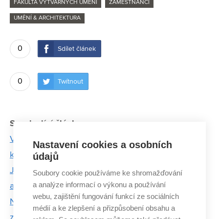
FAKULTA VÝTVARNÝCH UMĚNÍ
ZAMĚSTNANCI
UMĚNÍ & ARCHITEKTURA
0
Sdílet článek
0
Twítnout
Související články:
Vetřelci a volavky získali další cenu. Tentokrát na
Nastavení cookies a osobních
knižním veletrhu v Lipsku
údajů
Je to dobrý pocit, sednout si na vlastní lavičku, říká
Soubory cookie používáme ke shromažďování
a analýze informací o výkonu a používání
autor šlapanického mobiliáře
webu, zajištění fungování funkcí ze sociálních
Na rodinu Bauerů i architekta Loose rodné Brno
médií a ke zlepšení a přizpůsobení obsahu a
zapomnělo. Snažili jsme se je vrátit domů, říká