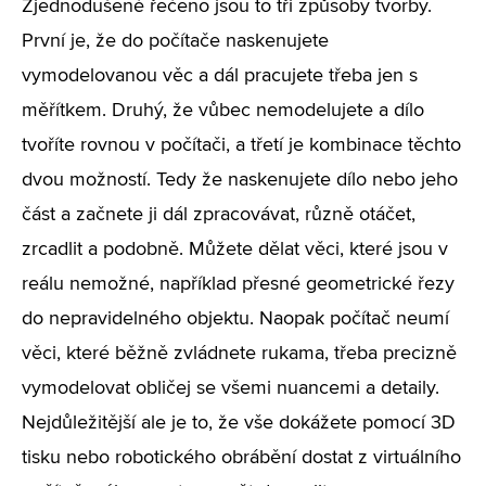
Zjednodušeně řečeno jsou to tři způsoby tvorby.
První je, že do počítače naskenujete
vymodelovanou věc a dál pracujete třeba jen s
měřítkem. Druhý, že vůbec nemodelujete a dílo
tvoříte rovnou v počítači, a třetí je kombinace těchto
dvou možností. Tedy že naskenujete dílo nebo jeho
část a začnete ji dál zpracovávat, různě otáčet,
zrcadlit a podobně. Můžete dělat věci, které jsou v
reálu nemožné, například přesné geometrické řezy
do nepravidelného objektu. Naopak počítač neumí
věci, které běžně zvládnete rukama, třeba precizně
vymodelovat obličej se všemi nuancemi a detaily.
Nejdůležitější ale je to, že vše dokážete pomocí 3D
tisku nebo robotického obrábění dostat z virtuálního