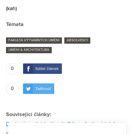
(kah)
Témata
FAKULTA VÝTVARNÝCH UMĚNÍ
ABSOLVENTI
UMĚNÍ & ARCHITEKTURA
0
Sdílet článek
0
Twítnout
Související články:
Designér vodních dýmek: Zákazníky baví, když
mohou pozorovat, co se děje uvnitř