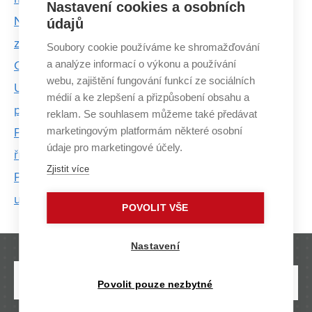
Nastavení cookies a osobních
Nečekala jsem, že se uměním budu živit, říká jedna
údajů
z nejvýraznějších současných umělkyň Vendula
Soubory cookie používáme ke shromažďování
a analýze informací o výkonu a používání
Chalánková
webu, zajištění fungování funkcí ze sociálních
Umělkyně Karin Písaříková odjela do Japonska na
médií a ke zlepšení a přizpůsobení obsahu a
půl roku, zůstala deset let
reklam. Se souhlasem můžeme také předávat
marketingovým platformám některé osobní
Předky z pravěku bychom na ulici asi nepoznali,
údaje pro marketingové účely.
říká sochař Ondřej Bílek
Zjistit více
Pulicarova cena: Za knížku, kterou napsal, graficky
upravil a vydal, i když sám jiné nečte
POVOLIT VŠE
Nastavení
Povolit pouze nezbytné