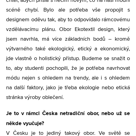
chtěl, abych přišla s něčím novým, co na naší módní
scéně chybí. Bylo ale potřeba vše propojit s
designem oděvu tak, aby to odpovídalo rámcovému
vzdělávacímu plánu. Obor Ekotextil design, který
jsem navrhla, má více základních bodů – kromě
výtvarného také ekologický, etický a ekonomický,
jde vlastně o holistický přístup. Budeme se snažit o
to, aby studenti pochopili, že je potřeba navrhovat
módu nejen s ohledem na trendy, ale i s ohledem
na další faktory, jako je třeba ekologie nebo etická
stránka výroby oblečení.
Je to v rámci Česka netradiční obor, nebo už se
někde vyučuje?
V Česku je to jediný takový obor. Ve světě se