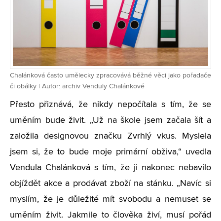
Chalánková často umělecky zpracovává běžné věci jako pořadače
či obálky | Autor: archiv Venduly Chalánkové
Přesto přiznává, že nikdy nepočítala s tím, že se
uměním bude živit. „Už na škole jsem začala šít a
založila designovou značku Zvrhlý vkus. Myslela
jsem si, že to bude moje primární obživa,“ uvedla
Vendula Chalánková s tím, že ji nakonec nebavilo
objíždět akce a prodávat zboží na stánku. „Navíc si
myslím, že je důležité mít svobodu a nemuset se
uměním živit. Jakmile to člověka živí, musí pořád