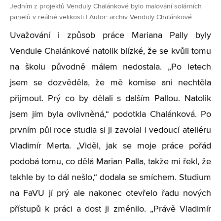
Jedním z projektů Venduly Chalánkové bylo malování solárních
panelů v reálné velikosti | Autor: archiv Venduly Chalánkové
Uvažování i způsob práce Mariana Pally byly
Vendule Chalánkové natolik blízké, že se kvůli tomu
na školu původně málem nedostala. „Po letech
jsem se dozvěděla, že mě komise ani nechtěla
přijmout. Prý co by dělali s dalším Pallou. Natolik
jsem jím byla ovlivněná,“ podotkla Chalánková. Po
prvním půl roce studia si ji zavolal i vedoucí ateliéru
Vladimír Merta. „Viděl, jak se moje práce pořád
podobá tomu, co dělá Marian Palla, takže mi řekl, že
takhle by to dál nešlo,“ dodala se smíchem. Studium
na FaVU jí prý ale nakonec otevřelo řadu nových
přístupů k práci a dost ji změnilo. „Právě Vladimír