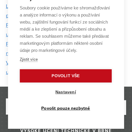
Letošní diplomanti z FaVU zaplnili dva výstavní
Soubory cookie používáme ke shromažďování
a analýze informací o výkonu a používání
prostory
webu, zajištění fungování funkcí ze sociálních
Pulicarova cena: Za knížku, kterou napsal, graficky
médií a ke zlepšení a přizpůsobení obsahu a
upravil a vydal, i když sám jiné nečte
reklam. Se souhlasem můžeme také předávat
marketingovým platformám některé osobní
Petr Dub: Nic jako „štěstí živit se uměním“
údaje pro marketingové účely.
neexistuje
Zjistit více
V mezinárodní soutěži architektů a designerů
uspěly i tři absolventky VUT
POVOLIT VŠE
Nastavení
Povolit pouze nezbytné
VYSOKÉ UČENÍ TECHNICKÉ V BRNĚ