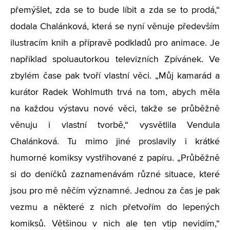
přemýšlet, zda se to bude líbit a zda se to prodá,“
dodala Chalánková, která se nyní věnuje především
ilustracím knih a přípravě podkladů pro animace. Je
například spoluautorkou televizních Zpívánek. Ve
zbylém čase pak tvoří vlastní věci. „Můj kamarád a
kurátor Radek Wohlmuth trvá na tom, abych měla
na každou výstavu nové věci, takže se průběžně
věnuju i vlastní tvorbě,“ vysvětlila Vendula
Chalánková. Tu mimo jiné proslavily i krátké
humorné komiksy vystřihované z papíru. „Průběžně
si do deníčků zaznamenávám různé situace, které
jsou pro mě něčím významné. Jednou za čas je pak
vezmu a některé z nich přetvořím do lepených
komiksů. Většinou v nich ale ten vtip nevidím,“