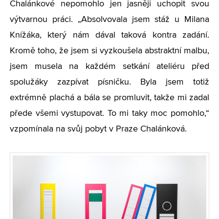
Chalánkové nepomohlo jen jasněji uchopit svou
výtvarnou práci. „Absolvovala jsem stáž u Milana
Knížáka, který nám dával taková kontra zadání.
Kromě toho, že jsem si vyzkoušela abstraktní malbu,
jsem musela na každém setkání ateliéru před
spolužáky zazpívat písničku. Byla jsem totiž
extrémně plachá a bála se promluvit, takže mi zadal
přede všemi vystupovat. To mi taky moc pomohlo,“
vzpomínala na svůj pobyt v Praze Chalánková.