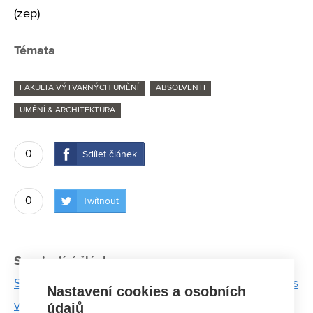
(zep)
Témata
FAKULTA VÝTVARNÝCH UMĚNÍ
ABSOLVENTI
UMĚNÍ & ARCHITEKTURA
0
Sdílet článek
0
Twítnout
Související články:
Spojili beton s módou. Pod značkou Industry Jewels
Nastavení cookies a osobních
vyrábí unikátní betonové šperky
údajů