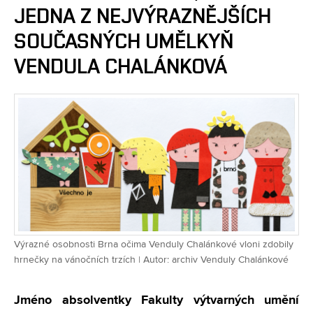
JEDNA Z NEJVÝRAZNĚJŠÍCH
SOUČASNÝCH UMĚLKYŇ
VENDULA CHALÁNKOVÁ
Výrazné osobnosti Brna očima Venduly Chalánkové vloni zdobily
hrnečky na vánočních trzích | Autor: archiv Venduly Chalánkové
Jméno absolventky Fakulty výtvarných umění