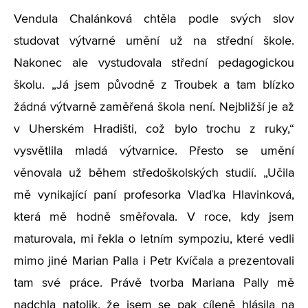
Vendula Chalánková chtěla podle svých slov
studovat výtvarné umění už na střední škole.
Nakonec ale vystudovala střední pedagogickou
školu. „Já jsem původně z Troubek a tam blízko
žádná výtvarně zaměřená škola není. Nejbližší je až
v Uherském Hradišti, což bylo trochu z ruky,“
vysvětlila mladá výtvarnice. Přesto se umění
věnovala už během středoškolských studií. „Učila
mě vynikající paní profesorka Vlaďka Hlavinková,
která mě hodně směřovala. V roce, kdy jsem
maturovala, mi řekla o letním sympoziu, které vedli
mimo jiné Marian Palla i Petr Kvíčala a prezentovali
tam své práce. Právě tvorba Mariana Pally mě
nadchla natolik, že jsem se pak cíleně hlásila na