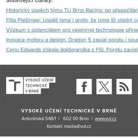
Související články:
Historický úspěch týmu TU Brno Racing: po přepočítán
Filip Plešinger: Uspěli jsme i proto, že jsme šli vlastní 
Výzkum s potenciálem pro vesmírné technologie přines
Inovace motoru a design. Dragon 5 zaujal porotu i sou
Cenu Edwards získala doktorandka z FSI. Porotu zauja
VYSOKÉ UČENÍ TECHNICKÉ V BRNĚ
Antonínská 548/1 | 602 00 Brno |
www.vut.cz
Kontakt: media@vut.cz