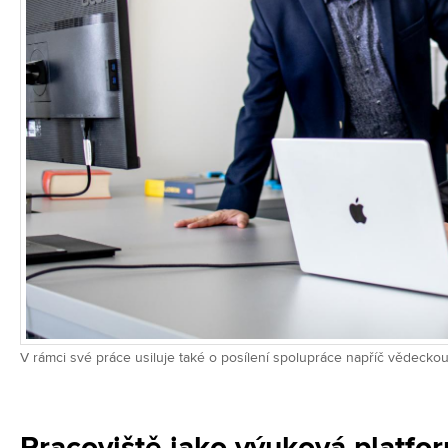
V rámci své práce usiluje také o posílení spolupráce napříč vědeck
Pracoviště jako výuková platfo