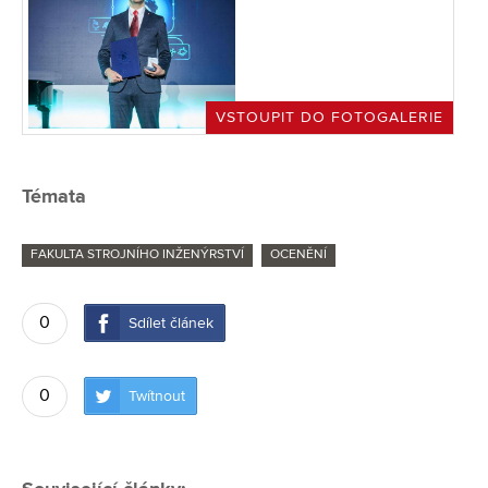
VSTOUPIT DO FOTOGALERIE
Témata
FAKULTA STROJNÍHO INŽENÝRSTVÍ
OCENĚNÍ
0
Sdílet článek
0
Twítnout