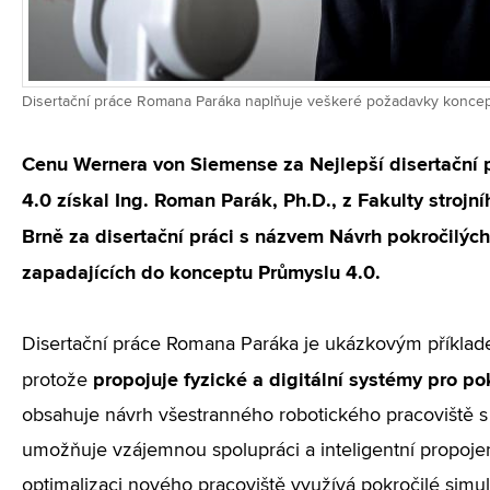
Disertační práce Romana Paráka naplňuje veškeré požadavky koncep
Cenu Wernera von Siemense za Nejlepší disertační p
4.0 získal Ing. Roman Parák, Ph.D., z Fakulty strojn
Brně za disertační práci s názvem Návrh pokročilýc
zapadajících do konceptu Průmyslu 4.0.
Disertační práce Romana Paráka je ukázkovým příkla
propojuje fyzické a digitální systémy pro po
protože
obsahuje návrh všestranného robotického pracoviště s v
umožňuje vzájemnou spolupráci a inteligentní propojen
optimalizaci nového pracoviště využívá pokročilé simula