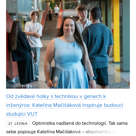
Od zvědavé holky s technikou v genech k
inženýrce: Kateřina Mačišáková inspiruje budoucí
studující VUT
Optimistka nadšená do technologií. Tak sama
21. LEDNA
sebe popisuje Kateřina Mačišáková – absolventka Fakulty