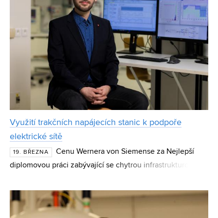
Využití trakčních napájecích stanic k podpoře
elektrické sítě
Cenu Wernera von Siemense za Nejlepší
19. BŘEZNA
diplomovou práci zabývající se chytrou infrastrukturou a
energetikou získal Tomáš Fryšták z Fakulty
elektrotechniky a komunikačních technologií Vysokého
učení tec