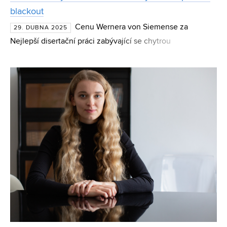
blackout
Cenu Wernera von Siemense za
29. DUBNA 2025
Nejlepší disertační práci zabývající se chytrou
infrastrukturou a energetikou získal Ing. Jan Koudelka,
Ph.D., z Fakulty elektrotechniky a komunikačních
technologií Vysoké