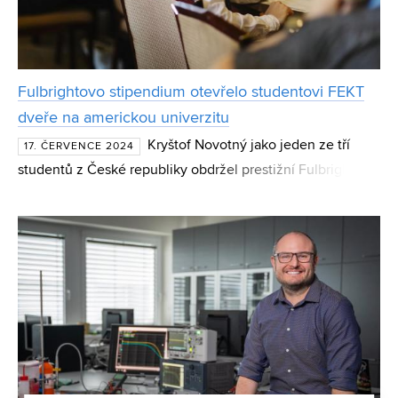
Fulbrightovo stipendium otevřelo studentovi FEKT
dveře na americkou univerzitu
Kryštof Novotný jako jeden ze tří
17. ČERVENCE 2024
studentů z České republiky obdržel prestižní Fulbrightovo
stipendium v rámci programu Visiting Student Program. Na
americké Johns Hopkins University se bude půl roku