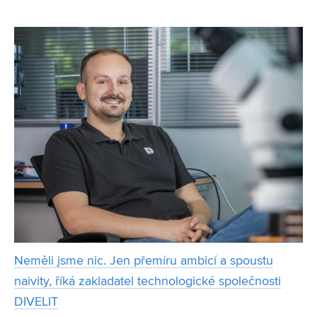
elektrotechniky a komunikačních technologií VUT, která je
jednou z hlavních tváří letošní uchazečské
Neměli jsme nic. Jen přemíru ambicí a spoustu
naivity, říká zakladatel technologické společnosti
DIVELIT