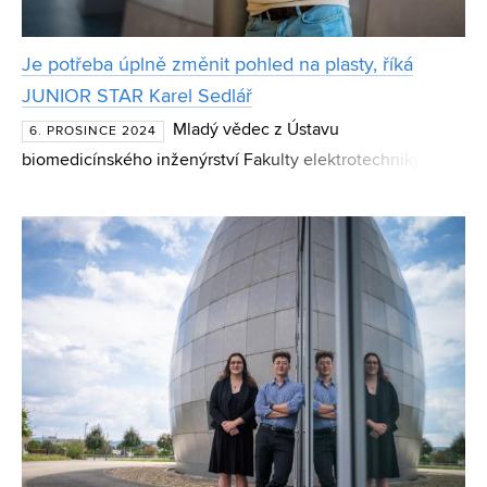
Je potřeba úplně změnit pohled na plasty, říká
JUNIOR STAR Karel Sedlář
Mladý vědec z Ústavu
6. PROSINCE 2024
biomedicínského inženýrství Fakulty elektrotechniky a
komunikačních technologií (FEKT) získal prestižní grant.
Karel Sedlář se zařadil mezi elitní skupinu 19 mladých
výzkumníků, k