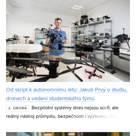
Od skript k autonomnímu letu: Jakub Prvý o studiu,
dronech a vedení studentského týmu
Bezpilotní systémy dnes nejsou sci-fi, ale
2. ÚNORA
reálný nástroj průmyslu, bezpečnosti i výzkumu. Jakub
Prvý, student magisterského programu Kybernetika,
automatizace a měření na FEKT VUT a vedoucí studentsk