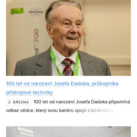
100 let od narození Josefa Dadoka, průkopníka
přístrojové techniky
100 let od narození Josefa Dadoka připomíná
2. BŘEZNA
odkaz vědce, který svou kariéru spojil s brněnskou
vědeckou komunitou a vývojem nukleární magnetické
rezonance. Absolvent a čestný doktor VUT patřil mezi sv