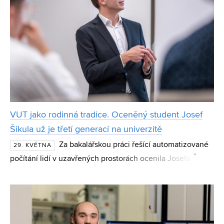
VUT jako rodinná tradice. Oceněný student Josef
Šikula už je třetí generací na univerzitě
Za bakalářskou práci řešící automatizované
29. KVĚTNA
počítání lidí v uzavřených prostorách ocenila Josefa Šikulu
i odborná porota soutěže 8zVUT. Magisterský student
Fakulty elektrotechniky a komunikačních techn