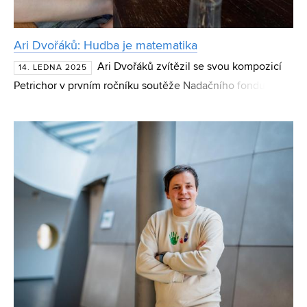
Ari Dvořáků: Hudba je matematika
Ari Dvořáků zvítězil se svou kompozicí
14. LEDNA 2025
Petrichor v prvním ročníku soutěže Nadačního fondu
Hudba pro Věčnou naději, je autorem hudby k muzikálu
Hlubina a pohádce Příběhy králíčka Péti a píše i povídky.