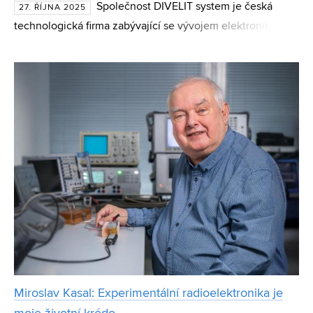
Společnost DIVELIT system je česká
27. ŘÍJNA 2025
technologická firma zabývající se vývojem elektroniky a
softwaru na zakázku, a to zejména v oblasti takzvaných
průmyslových embedded systémů. Za jejím zrodem stojí a
Miroslav Kasal: Experimentální radioelektronika je