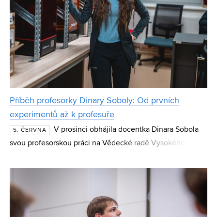
Příběh profesorky Dinary Soboly: Od prvních
experimentů až k profesuře
V prosinci obhájila docentka Dinara Sobola
5. ČERVNA
svou profesorskou práci na Vědecké radě Vysokého učení
technického v Brně a 1. června byla jmenována
prezidentem České republiky profesorkou. Její profesní d