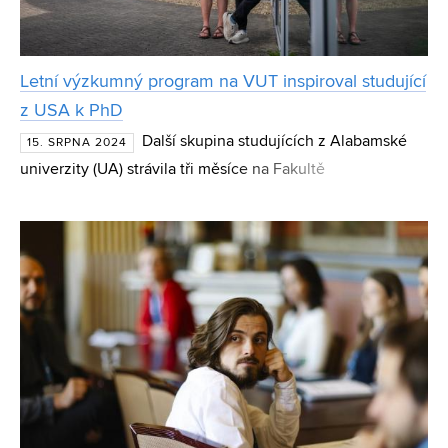
Letní výzkumný program na VUT inspiroval studující
z USA k PhD
Další skupina studujících z Alabamské
15. SRPNA 2024
univerzity (UA) strávila tři měsíce na Fakultě
elektrotechniky a komunikačních technologií (FEKT), kde
pod vedením odborníků z VUT a Todda Freeborna z UA
pracoval