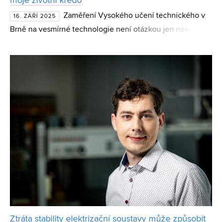
moje životní krédo
Zaměření Vysokého učení technického v
16. ZÁŘÍ 2025
Brně na vesmírné technologie není otázkou jen několika
posledních let. Dokazuje to příběh profesora Miroslava
Kasala, dlouholetého pedagoga a pracovníka Ústavu ra
Ztráta stability elektrizační soustavy může způsobit