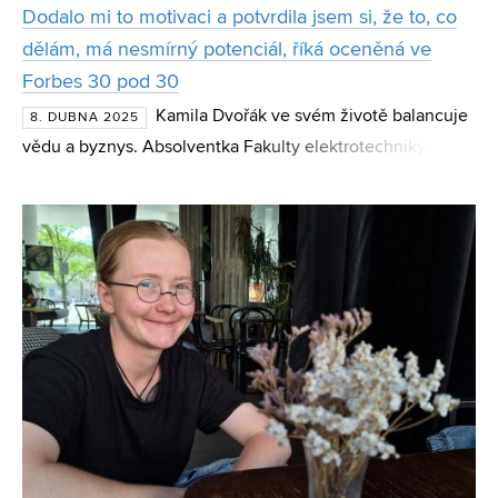
Dodalo mi to motivaci a potvrdila jsem si, že to, co
dělám, má nesmírný potenciál, říká oceněná ve
Forbes 30 pod 30
Kamila Dvořák ve svém životě balancuje
8. DUBNA 2025
vědu a byznys. Absolventka Fakulty elektrotechniky a
komunikačních technologií VUT se po bakalářských
státnicích vydala na studijní pobyt do Finska, odkud se
poz