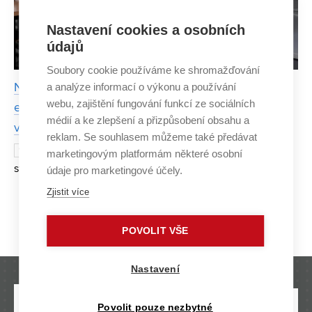
Nastavení cookies a osobních
údajů
Soubory cookie používáme ke shromažďování
a analýze informací o výkonu a používání
Nikde jinde na světě by to nefungovalo, říká
webu, zajištění fungování funkcí ze sociálních
elektroinženýr a nadšenec do technického
médií a ke zlepšení a přizpůsobení obsahu a
vzdělávání Todd Freeborn
reklam. Se souhlasem můžeme také předávat
Na rozdíl od průměrného českého
9. ČERVENCE 2024
marketingovým platformám některé osobní
studenta se američtí studenti často nepodívají za hranice
údaje pro marketingové účely.
své země, státu, a dokonce ani rodného města. Změnit se
Zjistit více
to snaží elektroinženýr Todd Freeborn, který přivedl d
Strana 1/4
1
2
3
4
»
POVOLIT VŠE
Nastavení
Povolit pouze nezbytné