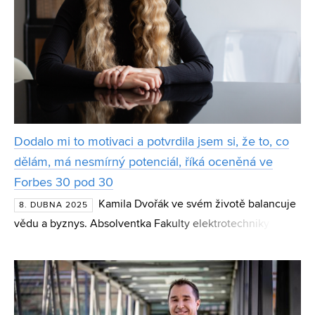
Dodalo mi to motivaci a potvrdila jsem si, že to, co
dělám, má nesmírný potenciál, říká oceněná ve
Forbes 30 pod 30
Kamila Dvořák ve svém životě balancuje
8. DUBNA 2025
vědu a byznys. Absolventka Fakulty elektrotechniky a
komunikačních technologií VUT se po bakalářských
státnicích vydala na studijní pobyt do Finska, odkud se
poz