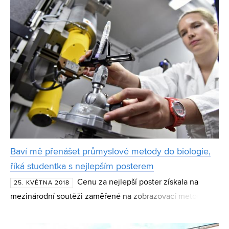
Baví mě přenášet průmyslové metody do biologie,
říká studentka s nejlepším posterem
Cenu za nejlepší poster získala na
25. KVĚTNA 2018
mezinárodní soutěži zaměřené na zobrazovací metody
studentka Fakulty strojního inženýrství VUT Markéta
Tesařová. Ta se dlouhodobě zabývá 3D modely a