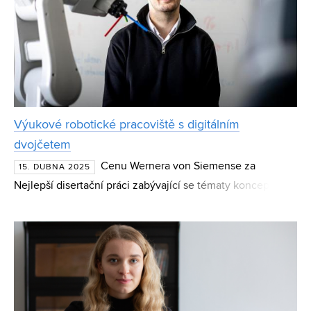
Výukové robotické pracoviště s digitálním
dvojčetem
Cenu Wernera von Siemense za
15. DUBNA 2025
Nejlepší disertační práci zabývající se tématy konceptu
Průmysl 4.0 získal Ing. Roman Parák, Ph.D., z Fakulty
strojního inženýrství Vysokého učení technického v Brně
za di