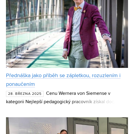
Přednáška jako příběh se zápletkou, rozuzlením i
ponaučením
Cenu Wernera von Siemense v
28. BŘEZNA 2025
kategorii Nejlepší pedagogický pracovník získal doc. Ing.
Jiří Jaroš, Ph.D., z Fakulty informačních technologií
Vysokého učení technického v Brně.Docent Jiří Jaroš byl
nomi