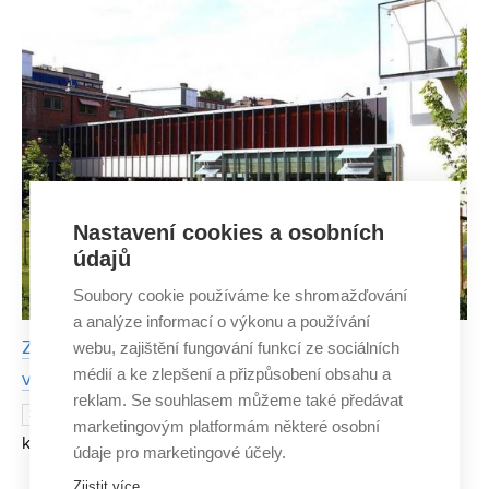
kvantifikací bun
Nastavení cookies a osobních
údajů
Soubory cookie používáme ke shromažďování
a analýze informací o výkonu a používání
Známky nejsou vypovídající. Portfolio je naší hlavní
webu, zajištění fungování funkcí ze sociálních
médií a ke zlepšení a přizpůsobení obsahu a
vizitkou, říká mladý architekt
reklam. Se souhlasem můžeme také předávat
Mezi patnácti mezinárodními studenty,
30. DUBNA 2018
marketingovým platformám některé osobní
které přijala The Oslo School of Architecture and Design,
údaje pro marketingové účely.
byl před dvěma lety i absolvent bakalářského studia na
Zjistit více