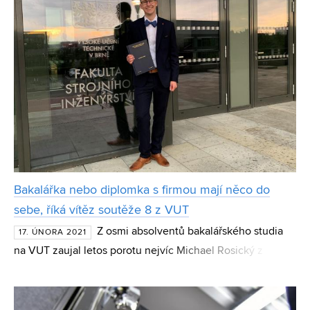
Bakalářka nebo diplomka s firmou mají něco do
sebe, říká vítěz soutěže 8 z VUT
Z osmi absolventů bakalářského studia
17. ÚNORA 2021
na VUT zaujal letos porotu nejvíc Michael Rosický z
Fakulty strojního inženýrství. Ve své bakalářské práci
zkoumal mechanické vlastnosti ortopedických vložek vyro