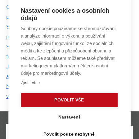
Ondřejova kariéra vedla od stáže v kosmickém
Nastavení cookies a osobních
průmyslu až do ESA
údajů
Studentská formule Dragon 5 má revoluční motor:
Soubory cookie používáme ke shromažďování
a analýze informací o výkonu a používání
jednoválcový přeplňovaný turbodmychadlem
webu, zajištění fungování funkcí ze sociálních
Student VUT dělal porotce na mistrovství světa
médií a ke zlepšení a přizpůsobení obsahu a
formulí v Singapuru
reklam. Se souhlasem můžeme také předávat
marketingovým platformám některé osobní
Jaroslav Pokluda: O slonech na diamantové niti
údaje pro marketingové účely.
aneb O setkání teorie s praxí
Zjistit více
Na strojní fakultě umí využít energii z brzdění
vozidla
POVOLIT VŠE
Nastavení
Povolit pouze nezbytné