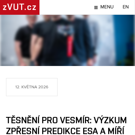
zVUT.cz
MENU
EN
NÁPADY A OBJEVY
12. KVĚTNA 2026
TĚSNĚNÍ PRO VESMÍR: VÝZKUM
ZPŘESNÍ PREDIKCE ESA A MÍŘÍ