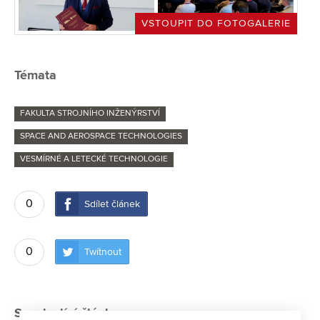
VSTOUPIT DO FOTOGALERIE
Témata
FAKULTA STROJNÍHO INŽENÝRSTVÍ
SPACE AND AEROSPACE TECHNOLOGIES
VESMÍRNÉ A LETECKÉ TECHNOLOGIE
0
Sdílet článek
0
Twítnout
Související články: