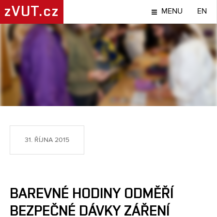
zVUT.cz
MENU
EN
NÁPADY A OBJEVY
31. ŘÍJNA 2015
BAREVNÉ HODINY ODMĚŘÍ
BEZPEČNÉ DÁVKY ZÁŘENÍ