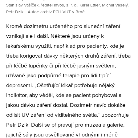
Stanislav Vašíček, ředitel Invos, s. r. o., Karel Ettler, Michal Veselý,
Petr Dzik. | Autor: archiv FCH VUT v Brně
Kromě dozimetru určeného pro sluneční záření
vznikají ale i další. Některé jsou určeny k
lékařskému využití, například pro pacienty, kde je
třeba korigovat dávky některých druhů záření, třeba
při léčbě lupénky či při léčbě jasným světlem,
užívané jako podpůrné terapie pro lidi trpící
depresemi. „Ošetřující lékař potřebuje nějaký
indikátor, aby věděl, kde se pacient pohyboval a
jakou dávku záření dostal. Dozimetr navíc dokáže
odlišit UV záření od viditelného světla,“ upozorňuje
Petr Dzik. Další se připravují pro muzea a galerie,
jejichž sály jsou osvětlované vhodnými i méně