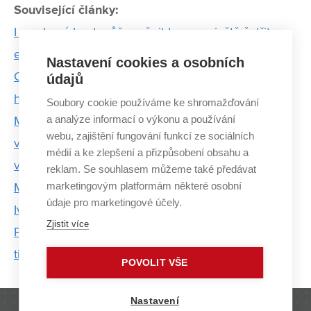
Související články:
I sprchový kout může měnit barvu, a ještě šetřit
energii
Nastavení cookies a osobních
Chemici z VUT chtějí vyrobit unikátní kosti. Z
údajů
hořčíku
Soubory cookie používáme ke shromažďování
a analýze informací o výkonu a používání
Mladá voda břehy mele – konference mladých
webu, zajištění fungování funkcí ze sociálních
vodařů otevřela diskuzi o aktuálních problémech
médií a ke zlepšení a přizpůsobení obsahu a
vodohospodářství
reklam. Se souhlasem můžeme také předávat
marketingovým platformám některé osobní
Můžeme zlepšit kvalitu života celé populace, říká
údaje pro marketingové účely.
Ivana Márová
Zjistit více
Poškozenou chrupavku nahradí implantát z 3D
tiskárny, tvrdí Vojtová
POVOLIT VŠE
Nastavení