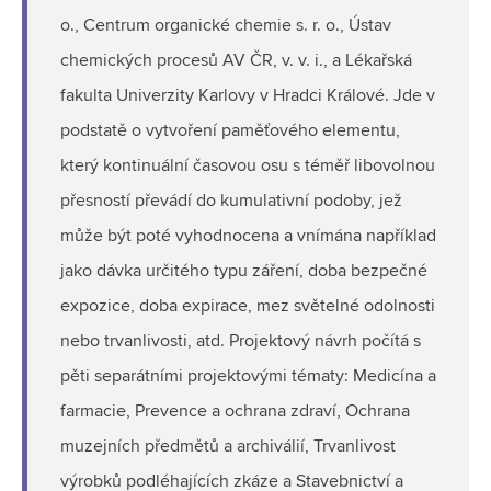
o., Centrum organické chemie s. r. o., Ústav
chemických procesů AV ČR, v. v. i., a Lékařská
fakulta Univerzity Karlovy v Hradci Králové. Jde v
podstatě o vytvoření paměťového elementu,
který kontinuální časovou osu s téměř libovolnou
přesností převádí do kumulativní podoby, jež
může být poté vyhodnocena a vnímána například
jako dávka určitého typu záření, doba bezpečné
expozice, doba expirace, mez světelné odolnosti
nebo trvanlivosti, atd. Projektový návrh počítá s
pěti separátními projektovými tématy: Medicína a
farmacie, Prevence a ochrana zdraví, Ochrana
muzejních předmětů a archiválií, Trvanlivost
výrobků podléhajících zkáze a Stavebnictví a