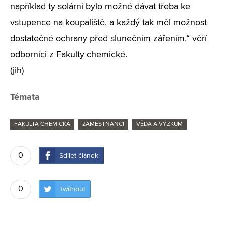
například ty solární bylo možné dávat třeba ke
vstupence na koupaliště, a každý tak měl možnost
dostatečné ochrany před slunečním zářením,“ věří
odborníci z Fakulty chemické.
(jih)
Témata
FAKULTA CHEMICKÁ
ZAMĚSTNANCI
VĚDA A VÝZKUM
0
Sdílet článek
0
Twítnout