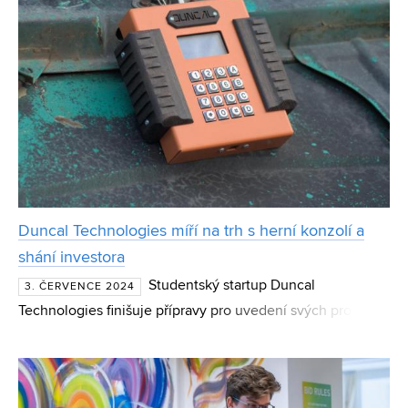
Duncal Technologies míří na trh s herní konzolí a
shání investora
Studentský startup Duncal
3. ČERVENCE 2024
Technologies finišuje přípravy pro uvedení svých produktů
na evropský trh. V polovině července chce začít s
prodejem bezdrátové herní konzole a reproduktoru pro
airsoft, pain