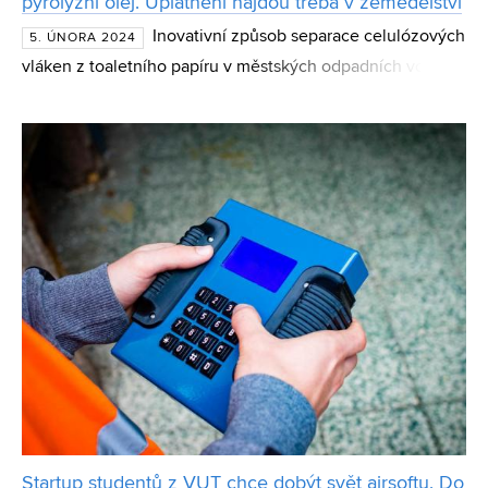
pyrolýzní olej. Uplatnění najdou třeba v zemědělství
Inovativní způsob separace celulózových
5. ÚNORA 2024
vláken z toaletního papíru v městských odpadních vodách
představila dizertační práce Denisy Djordjevićové.
Rodačka ze srbského Bělehradu, která se desítky let ž
Startup studentů z VUT chce dobýt svět airsoftu. Do