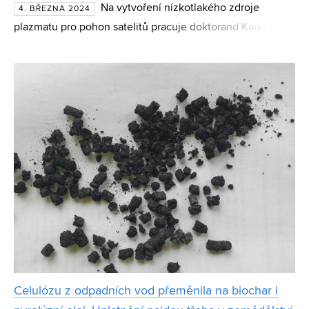
Na vytvoření nízkotlakého zdroje
4. BŘEZNA 2024
plazmatu pro pohon satelitů pracuje doktorand Karel Juřík
z Ústavu teoretické a experimentální elektrotechniky
FEKT VUT. Projekt, na kterém se podílí i několik komerčn
Celulózu z odpadních vod přeměnila na biochar i