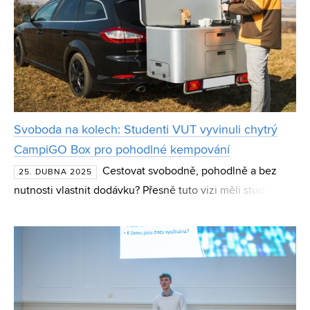
Svoboda na kolech: Studenti VUT vyvinuli chytrý
CampiGO Box pro pohodlné kempování
Cestovat svobodně, pohodlně a bez
25. DUBNA 2025
nutnosti vlastnit dodávku? Přesně tuto vizi měli studenti
VUT Pavel Kubín a Tomáš Vaněk. Výsledkem jejich snahy
je CampiGO Box – inovativní vychytávka, která promění