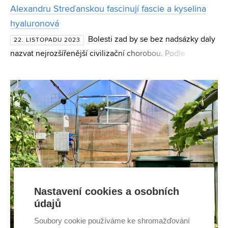
Alexandru Streďanskou fascinují fascie a kyselina
hyaluronová
Bolesti zad by se bez nadsázky daly
22. LISTOPADU 2023
nazvat nejrozšířenější civilizační chorobou. Podle
aktuálních výzkumů mohou být za nespecifickou bolestí
spodních zad málo používané nebo naopak přetížené
fascie. T
Nastavení cookies a osobních
údajů
Soubory cookie používáme ke shromažďování