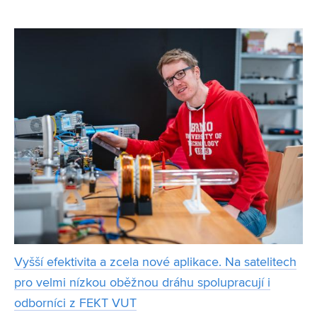
kterým stojí Lukáš Jablončík, Michal Mikulášek, Michal
Ružička se zbytkem týmu. Po vážné nehodě prodal Lu
Vyšší efektivita a zcela nové aplikace. Na satelitech
pro velmi nízkou oběžnou dráhu spolupracují i
odborníci z FEKT VUT