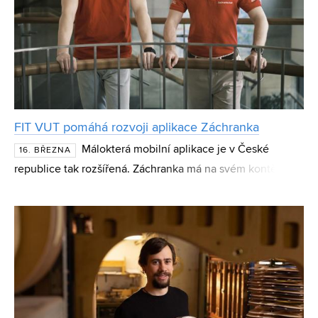
FIT VUT pomáhá rozvoji aplikace Záchranka
Málokterá mobilní aplikace je v České
16. BŘEZNA
republice tak rozšířená. Záchranka má na svém kontě už
více než 3,5 milionů stažení. Denně ji použije přes 100
lidí, celkově jde už o více než 220 tisíc realizova