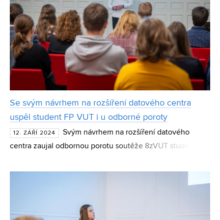
Se svým návrhem na rozšíření datového centra
uspěl student FP VUT i u odborné poroty
Svým návrhem na rozšíření datového
12. ZÁŘÍ 2024
centra zaujal odbornou porotu soutěže 8zVUT student
Fakulty podnikatelské Samuel Zvolenský. Jelikož sám už
několik let v datovém centru pracuje, práci pojal praktick