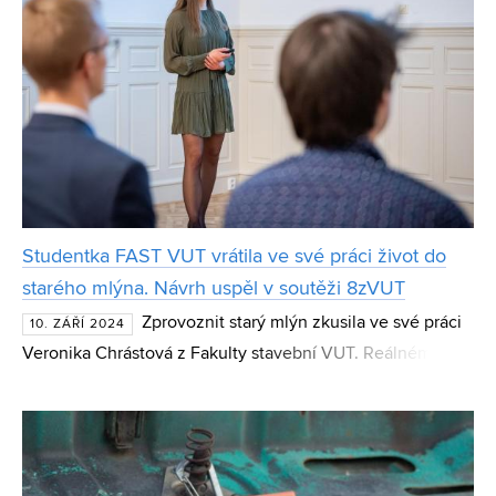
Studentka FAST VUT vrátila ve své práci život do
starého mlýna. Návrh uspěl v soutěži 8zVUT
Zprovoznit starý mlýn zkusila ve své práci
10. ZÁŘÍ 2024
Veronika Chrástová z Fakulty stavební VUT. Reálnému
vodnímu mlýnu se ve svém návrhu snažila navrátit jeho
dřívější funkci, ačkoliv narazila na řadu praktický