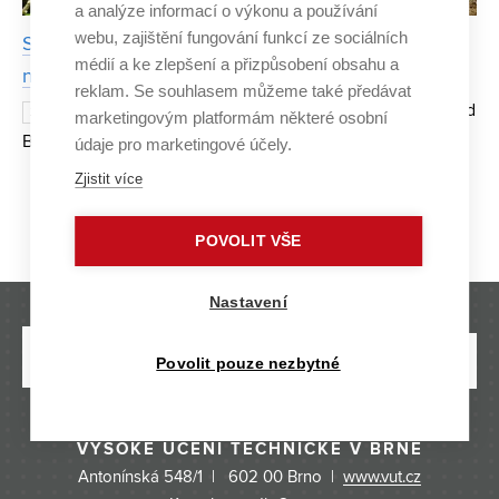
a analýze informací o výkonu a používání
webu, zajištění fungování funkcí ze sociálních
Sensorie chce udělat z pěstování zeleniny doma
médií a ke zlepšení a přizpůsobení obsahu a
normu. Nabízí chytrá řešení pro celoroční sklizeň
reklam. Se souhlasem můžeme také předávat
Klasické skleníky u domů mění David
21. ČERVENCE 2023
marketingovým platformám některé osobní
Bažout z FIT VUT na chytré. Inspirován příběhem svého
údaje pro marketingové účely.
tatínka se rozhodl vytvořit systém, který domácí pěstování
Zjistit více
zeleniny a ovoce značně usnadní. Chytrý skleník od
Strana 1/6
1
2
3
4
...
6
»
POVOLIT VŠE
Nastavení
Povolit pouze nezbytné
VYSOKÉ UČENÍ TECHNICKÉ V BRNĚ
Antonínská 548/1 | 602 00 Brno |
www.vut.cz