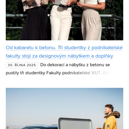
Od kabaretu k betonu. Tři studentky z podnikatelské
fakulty stojí za designovým nábytkem a doplňky
Do dekorací a nábytku z betonu se
30. ŘÍJNA 2025
pustily tři studentky Fakulty podnikatelské VUT. Ačkoliv
projekt původně vznikl v rámci studijního programu
Entrepreneurship and Small Business Development,
zakladate