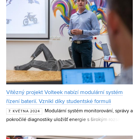
pro sp
Vítězný projekt Volteek nabízí modulární systém
řízení baterií. Vznikl díky studentské formuli
Modulární systém monitorování, správy a
7. KVĚTNA 2024
pokročilé diagnostiky uložišť energie s širokým rozsahem
vstupního napětí nabízí Volteek. Projekt stávajících a
bývalých studentů VUT je určen především výrobců