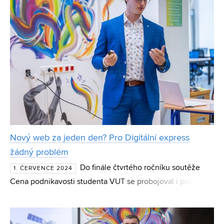
Nový web za jeden den? Pro Digitální express
žádný problém
Do finále čtvrtého ročníku soutěže
1. ČERVENCE 2024
Cena podnikavosti studenta VUT se probojoval i projekt
Tomáše Martiníka z FEKT VUT. Ten s pomocí umělé
inteligence vyvinul generátor webových stránek a systém