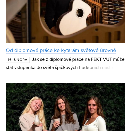
Od diplomové práce ke kytarám světové úrovně
Jak se z diplomové práce na FEKT VUT může
16. ÚNORA
stát vstupenka do světa špičkových hudebních nástrojů?
Příběh Pavla Hoffmana ukazuje, že spojení techniky a
hudby může vést k inovacím, které dnes zní z pódií