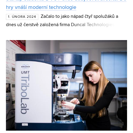
hry vnáší moderní technologie
Začalo to jako nápad čtyř spolužáků a
1. ÚNORA 2024
dnes už čerstvě založená firma Duncal Technologies uvádí
na trh první produkt. Startup cílí na organizátory airsoftu,
paintballu a laserových her. Mladí podnikate