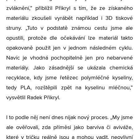
zvláknění,” přiblížil Přikryl s tím, že ze získaného
materiálu zkoušeli vyrábět například i 3D tiskové
struny. „Tuto v podstatě známou cestu jsme ale
opustili, protože dle očekávání lze materiál takto
opakovaně použít jen v jednom následném cyklu.
Navíc je vhodná pochopitelně jen pro nebarvené
materiály. Jako zásadnější se ukázala chemická
recyklace, kdy jsme řetězec polymléčné kyseliny,
tedy PLA, rozštěpili zpět na kyselinu mléčnou,”
vysvětlil Radek Přikryl.
I to podle něj není dnes nijak nový proces. „My jsme
ale ověřovali, zda příměsi jako barviva či aviváže,
které v tričku reálně jsou a mohou vadit, neovlivní