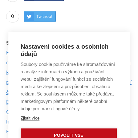
0
Twítnout
Související články:
Nastavení cookies a osobních
Hledali způsob, jak potlačit negativní vliv zinku na
údajů
cement. Vyvinuli materiál s ještě lepšími vlastnostmi
Soubory cookie používáme ke shromažďování
a analýze informací o výkonu a používání
K lepšímu pochopení bezcementového betonu
webu, zajištění fungování funkcí ze sociálních
přispěl výzkum z FCH VUT. Závěry otiskly i prestižní
médií a ke zlepšení a přizpůsobení obsahu a
časopisy
reklam. Se souhlasem můžeme také předávat
marketingovým platformám některé osobní
Barevné hodiny odměří bezpečné dávky záření
údaje pro marketingové účely.
Chemici z VUT chtějí vyrobit unikátní kosti. Z
Zjistit více
hořčíku
Betony bez cementu? Stavět lze i tak
POVOLIT VŠE