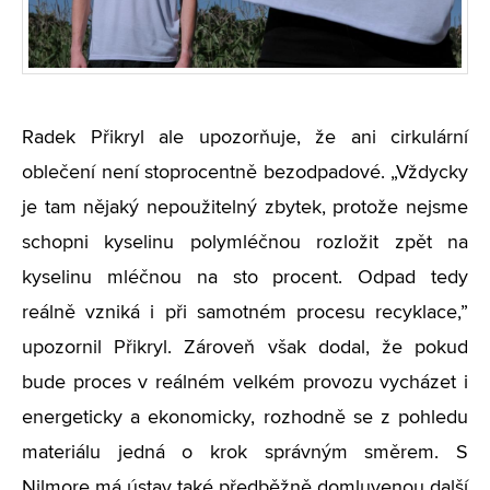
Radek Přikryl ale upozorňuje, že ani cirkulární
oblečení není stoprocentně bezodpadové. „Vždycky
je tam nějaký nepoužitelný zbytek, protože nejsme
schopni kyselinu polymléčnou rozložit zpět na
kyselinu mléčnou na sto procent. Odpad tedy
reálně vzniká i při samotném procesu recyklace,”
upozornil Přikryl. Zároveň však dodal, že pokud
bude proces v reálném velkém provozu vycházet i
energeticky a ekonomicky, rozhodně se z pohledu
materiálu jedná o krok správným směrem. S
Nilmore má ústav také předběžně domluvenou další