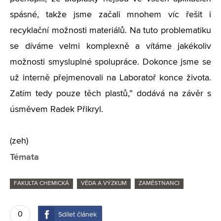
spásné, takže jsme začali mnohem víc řešit i
recyklační možnosti materiálů. Na tuto problematiku
se díváme velmi komplexně a vítáme jakékoliv
možnosti smysluplné spolupráce. Dokonce jsme se
už interně přejmenovali na Laboratoř konce života.
Zatím tedy pouze těch plastů,” dodává na závěr s
úsměvem Radek Přikryl.
(zeh)
Témata
FAKULTA CHEMICKÁ
VĚDA A VÝZKUM
ZAMĚSTNANCI
0
Sdílet článek