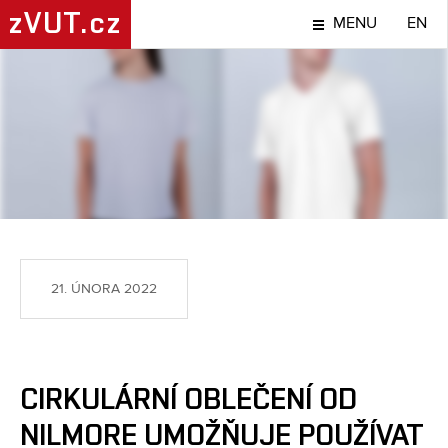
zVUT.cz
MENU
EN
NÁPADY A OBJEVY
21. ÚNORA 2022
CIRKULÁRNÍ OBLEČENÍ OD
NILMORE UMOŽŇUJE POUŽÍVAT