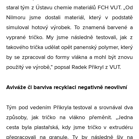
staral tým z Ústavu chemie materiálů FCH VUT. „Od
Nilmoru jsme dostali materiál, který v podstatě
simuloval hotový výrobek. To znamená barvené a
vyprané tričko. My jsme následně testovali, jak z
takového trička udělat opět panenský polymer, který
by se zpracoval do formy vlákna a mohl být znovu
použitý ve výrobě,” popsal Radek Přikryl z VUT.
Aviváže či barviva recyklaci negativně neovlivní
Tým pod vedením Přikryla testoval a srovnával dva
způsoby, jak tričko na vlákno přeměnit. „Jedna
cesta byla plastařská, kdy jsme tričko v extrudéru
přepracovali na granule. Ty by následně šly na