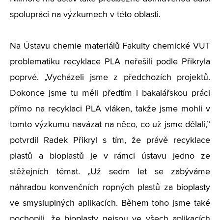
spolupráci na výzkumech v této oblasti.
Na Ústavu chemie materiálů Fakulty chemické VUT
problematiku recyklace PLA neřešili podle Přikryla
poprvé. „Vycházeli jsme z předchozích projektů.
Dokonce jsme tu měli předtím i bakalářskou práci
přímo na recyklaci PLA vláken, takže jsme mohli v
tomto výzkumu navázat na něco, co už jsme dělali,”
potvrdil Radek Přikryl s tím, že právě recyklace
plastů a bioplastů je v rámci ústavu jedno ze
stěžejních témat. „Už sedm let se zabýváme
náhradou konvenčních ropných plastů za bioplasty
ve smysluplných aplikacích. Během toho jsme také
pochopili, že bioplasty nejsou ve všech aplikacích