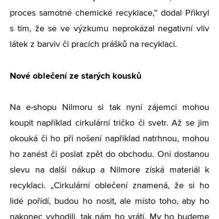
proces samotné chemické recyklace,” dodal Přikryl
s tím, že se ve výzkumu neprokázal negativní vliv
látek z barviv či pracích prášků na recyklaci.
Nové oblečení ze starých kousků
Na e-shopu Nilmoru si tak nyní zájemci mohou
koupit například cirkulární tričko či svetr. Až se jim
okouká či ho při nošení například natrhnou, mohou
ho zanést či poslat zpět do obchodu. Oni dostanou
slevu na další nákup a Nilmore získá materiál k
recyklaci. „Cirkulární oblečení znamená, že si ho
lidé pořídí, budou ho nosit, ale místo toho, aby ho
nakonec vyhodili, tak nám ho vrátí. My ho budeme