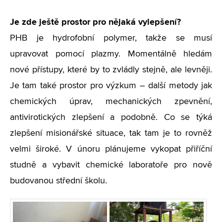
Je zde ještě prostor pro nějaká vylepšení?
PHB je hydrofobní polymer, takže se musí
upravovat pomocí plazmy. Momentálně hledám
nové přístupy, které by to zvládly stejně, ale levněji.
Je tam také prostor pro výzkum – další metody jak
chemických úprav, mechanických zpevnění,
antivirotických zlepšení a podobně. Co se týká
zlepšení misionářské situace, tak tam je to rovněž
velmi široké. V únoru plánujeme vykopat přiříční
studně a vybavit chemické laboratoře pro nově
budovanou střední školu.