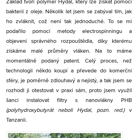
Základ tvoří polymer Hydal, který lze získat pomocí
bakterií z oleje. Několik let jsem se zabýval tím, jak
ho zvláknit, což není tak jednoduché. To se mi
podařilo pomocí metody electrospinningu a
objevení správného rozpouštědla, díky kterému
získáme malé průměry vláken. Na to máme
momentálně podaný patent. Celý proces, než
technologii někdo koupí a převede do komerční
sféry, je poměrně zdlouhavý a nejistý, a tak jsem se
rozhodl ji otestovat v praxi sám, proto jsem využil
šanci instalovat filtry s nanovlákny PHB
(polyhydroxybutyrát neboli Hydal, pozn. red.)
v
Tanzanii.