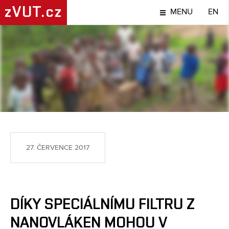
zVUT.cz
MENU
EN
NÁPADY A OBJEVY
27. ČERVENCE 2017
DÍKY SPECIÁLNÍMU FILTRU Z
NANOVLÁKEN MOHOU V