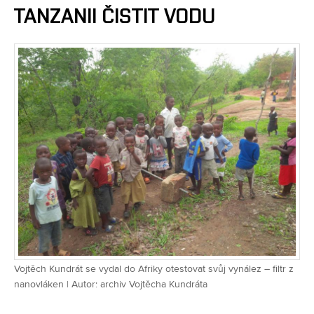
TANZANII ČISTIT VODU
Vojtěch Kundrát se vydal do Afriky otestovat svůj vynález – filtr z
nanovláken | Autor: archiv Vojtěcha Kundráta