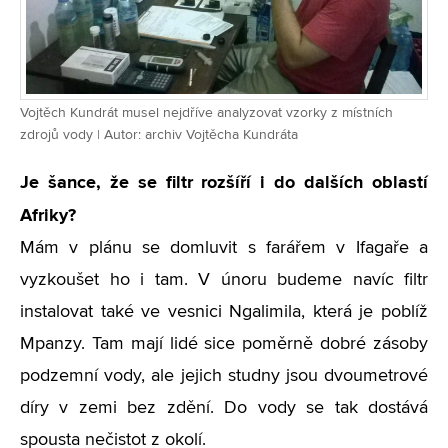
Vojtěch Kundrát musel nejdříve analyzovat vzorky z místních
zdrojů vody | Autor: archiv Vojtěcha Kundráta
Je šance, že se filtr rozšíří i do dalších oblastí
Afriky?
Mám v plánu se domluvit s farářem v Ifagaře a
vyzkoušet ho i tam. V únoru budeme navíc filtr
instalovat také ve vesnici Ngalimila, která je poblíž
Mpanzy. Tam mají lidé sice poměrně dobré zásoby
podzemní vody, ale jejich studny jsou dvoumetrové
díry v zemi bez zdění. Do vody se tak dostává
spousta nečistot z okolí.