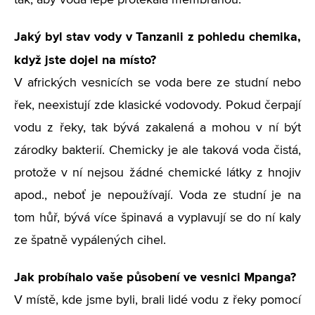
tak, aby voda lépe protékala membránou.
Jaký byl stav vody v Tanzanii z pohledu chemika,
když jste dojel na místo?
V afrických vesnicích se voda bere ze studní nebo
řek, neexistují zde klasické vodovody. Pokud čerpají
vodu z řeky, tak bývá zakalená a mohou v ní být
zárodky bakterií. Chemicky je ale taková voda čistá,
protože v ní nejsou žádné chemické látky z hnojiv
apod., neboť je nepoužívají. Voda ze studní je na
tom hůř, bývá více špinavá a vyplavují se do ní kaly
ze špatně vypálených cihel.
Jak probíhalo vaše působení ve vesnici Mpanga?
V místě, kde jsme byli, brali lidé vodu z řeky pomocí