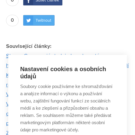
0
Sdílet článek
0
Twítnout
Související články:
Stevan Gavranović studuje bezolovnaté
halogenidové perovskity, které šetří životní prostředí
Nastavení cookies a osobních
Kostní tkáňové nosiče z 3D tiskárny zefektivní
údajů
regeneraci kostí. Jejich receptury testují na FCH
Soubory cookie používáme ke shromažďování
a analýze informací o výkonu a používání
VUT
webu, zajištění fungování funkcí ze sociálních
Vědci z VUT významně pomohli s výrobou
médií a ke zlepšení a přizpůsobení obsahu a
ochranných pomůcek a nyní pracují na nových
reklam. Se souhlasem můžeme také předávat
marketingovým platformám některé osobní
projektech
údaje pro marketingové účely.
Změn se nebojím, baví mě překonávat překážky