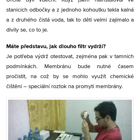
Určitě byli vděční. Když jsem nainstaloval ve
stanicích odbočky a z jednoho kohoutku tekla kalná
a z druhého čistá voda, tak to děti velmi zajímalo a
divily se, co to je.
Máte představu, jak dlouho filtr vydrží?
Je potřeba výdrž otestovat, zejména pak v tamních
podmínkách. Membránu bude nutné časem
pročistit, na což by se mohlo využít chemické
čištění – speciální roztok na promytí membrány.