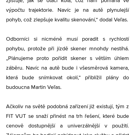
zjišťuje, jak se otáčí kola, což nám pomáhá ve
výpočtu trajektorie. Navíc je na autě plynulejší
pohyb, což zlepšuje kvalitu skenování,“ dodal Veľas.
Odborníci si nicméně musí poradit s rychlostí
pohybu, protože při jízdě skener mnohdy nestíhá.
„Plánujeme proto pořídit skener s větším úhlem
záběru. Navíc na autě bude i všesměrová kamera,
která bude snímkovat okolí,“ přiblížil plány do
budoucna Martin Veľas.
Ačkoliv na světě podobná zařízení již existují, tým z
FIT VUT se snaží přinést na trh řešení, které bude
cenově dostupnější a univerzálnější v použití.