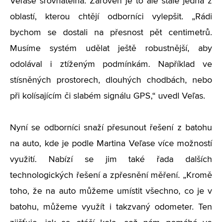
Veľase srovnatelná. Zároveň je to ale stále jedna z
oblastí, kterou chtějí odborníci vylepšit. „Rádi
bychom se dostali na přesnost pět centimetrů.
Musíme systém udělat ještě robustnější, aby
odolával i ztíženým podmínkám. Například ve
stísněných prostorech, dlouhých chodbách, nebo
při kolísajícím či slabém signálu GPS,“ uvedl Veľas.
Nyní se odborníci snaží přesunout řešení z batohu
na auto, kde je podle Martina Veľase více možností
využití. Nabízí se jim také řada dalších
technologických řešení a zpřesnění měření. „Kromě
toho, že na auto můžeme umístit všechno, co je v
batohu, můžeme využít i takzvaný odometer. Ten