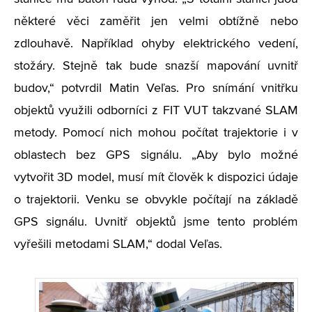
některé věci zaměřit jen velmi obtížně nebo
zdlouhavě. Například ohyby elektrického vedení,
stožáry. Stejně tak bude snazší mapování uvnitř
budov,“ potvrdil Matin Veľas. Pro snímání vnitřku
objektů využili odborníci z FIT VUT takzvané SLAM
metody. Pomocí nich mohou počítat trajektorie i v
oblastech bez GPS signálu. „Aby bylo možné
vytvořit 3D model, musí mít člověk k dispozici údaje
o trajektorii. Venku se obvykle počítají na základě
GPS signálu. Uvnitř objektů jsme tento problém
vyřešili metodami SLAM,“ dodal Veľas.