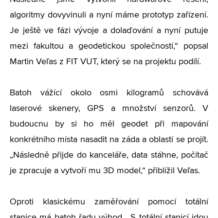
algoritmy dovyvinuli a nyní máme prototyp zařízení.
Je ještě ve fázi vývoje a dolaďování a nyní putuje
mezi fakultou a geodetickou společností,“ popsal
Martin Veľas z FIT VUT, který se na projektu podílí.
Batoh vážící okolo osmi kilogramů schovává
laserové skenery, GPS a množství senzorů. V
budoucnu by si ho měl geodet při mapování
konkrétního místa nasadit na záda a oblastí se projít.
„Následně přijde do kanceláře, data stáhne, počítač
je zpracuje a vytvoří mu 3D model,“ přiblížil Veľas.
Oproti klasickému zaměřování pomocí totální
stanice má batoh řadu výhod. „S totální stanicí jdou