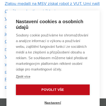
Zlatou medaili na MSV získal robot z VUT. Umí najít
člověka pod sutinami či lavinou
Vývojáři z Vimperka slaví úspěch s aplikací pro
Nastavení cookies a osobních
cyklisty Rouvy. Známá alpská passa díky ní mohou
údajů
jezdit v teple domova
Soubory cookie používáme ke shromažďování
a analýze informací o výkonu a používání
Chytrý autopilot? V začátku vývoje na FIT to bylo
webu, zajištění fungování funkcí ze sociálních
něco výjimečného
médií a ke zlepšení a přizpůsobení obsahu a
Vědci z FIT vyvíjejí akcelerační technologie pro
reklam. Se souhlasem můžeme také předávat
marketingovým platformám některé osobní
vysokorychlostní sítě. Jejich sonda pomáhá i v
údaje pro marketingové účely.
oblasti zákonných odposlechů
Zjistit více
Poznají, kdo na nahrávkách mluví. Jejich aplikace
pořizují tajné služby i úvěrové společnosti
POVOLIT VŠE
Nastavení