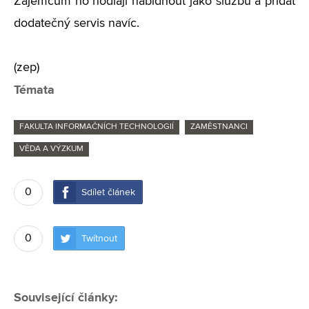
Zájemcům ho hodlají nabídnout jako službu a přidat
dodatečný servis navíc.
(zep)
Témata
FAKULTA INFORMAČNÍCH TECHNOLOGIÍ
ZAMĚSTNANCI
VĚDA A VÝZKUM
0
Sdílet článek
0
Twítnout
Související články: