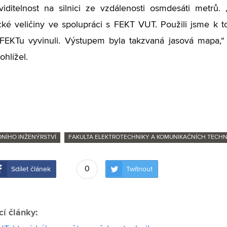
 viditelnost na silnici ze vzdálenosti osmdesáti metr
cké veličiny ve spolupráci s FEKT VUT. Použili jsme k t
FEKTu vyvinuli. Výstupem byla takzvaná jasová mapa,“ 
hlížel.
DNÍHO INŽENÝRSTVÍ
FAKULTA ELEKTROTECHNIKY A KOMUNIKAČNÍCH TECHN
0
Sdílet článek
Twítnout
cí články: