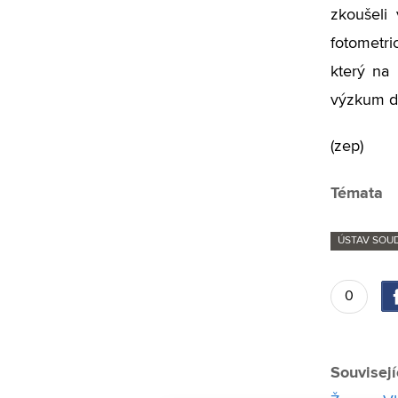
zkoušeli
fotometri
který na 
výzkum do
(zep)
Témata
ÚSTAV SOU
0
Souvisejí