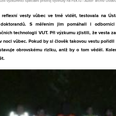
žili výzkumníci speciální přístroj vyvinutý na FEKTu | Autor: archiv Úst
 reflexní vesty vůbec ve tmě vidět, testovala na Ús
doktorandů. S měřením jim pomáhali i odborníci 
ních technologií VUT. Při výzkumu zjistili, že vesta 
 v noci vůbec. Pokud by si člověk takovou vestu pořídil
ystavuje obrovskému riziku, aniž by o tom věděl. Kole
ět.