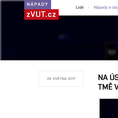
NÁPADY
Lidé
Nápady a ob
zVUT.cz
NA ÚS
28. KVĚTNA 2017
TMĚ 