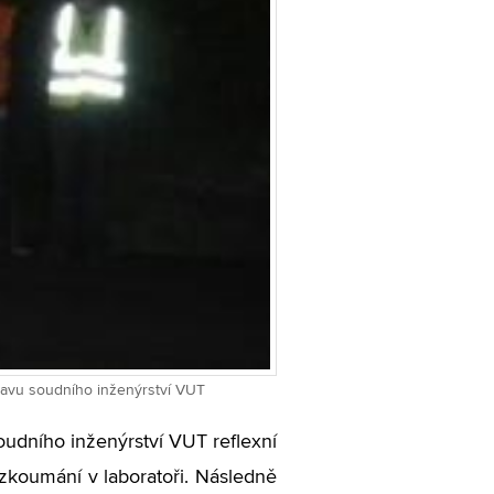
stavu soudního inženýrství VUT
oudního inženýrství VUT reflexní
zkoumání v laboratoři. Následně