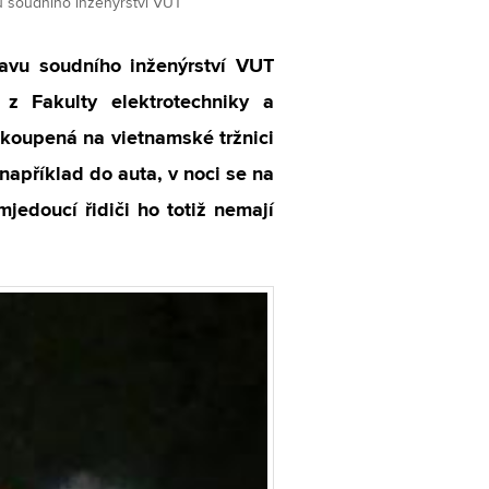
avu soudního inženýrství VUT
tavu soudního inženýrství VUT
z Fakulty elektrotechniky a
zakoupená na vietnamské tržnici
 například do auta, v noci se na
mjedoucí řidiči ho totiž nemají