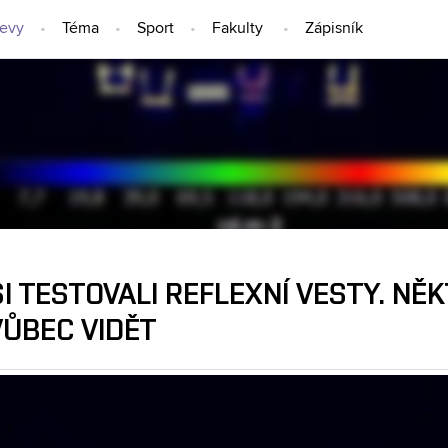
jevy
Téma
Sport
Fakulty
Zápisník
NÁPADY A OBJEVY
I TESTOVALI REFLEXNÍ VESTY. NĚ
VŮBEC VIDĚT