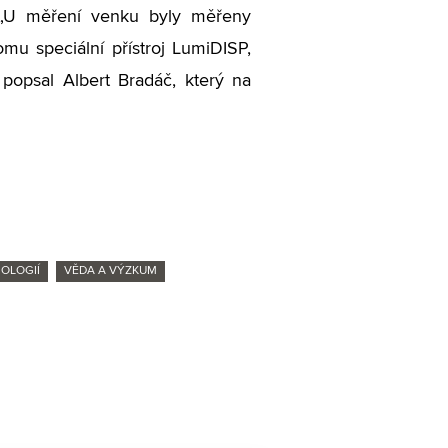
ů. „U měření venku byly měřeny
omu speciální přístroj LumiDISP,
popsal Albert Bradáč, který na
OLOGIÍ
VĚDA A VÝZKUM