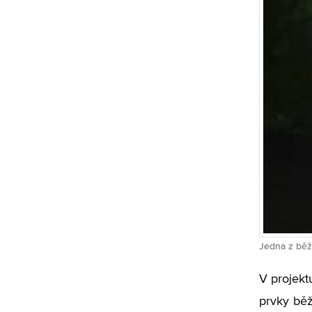
Jedna z běž
V projekt
prvky běž