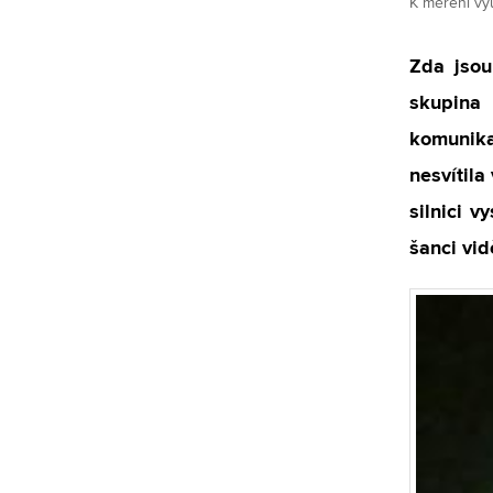
K měření vyu
Zda jsou
skupina 
komunikač
nesvítila
silnici v
šanci vid