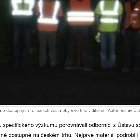
ně dostupných reflexních vest nebyla ve tmě viditelná | Autor: archiv Ú
u specifického výzkumu porovnávali odborníci z Ústavu s
ně dostupné na českém trhu. Nejprve materiál podrobili 