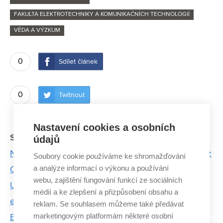
FAKULTA ELEKTROTECHNIKY A KOMUNIKAČNÍCH TECHNOLOGIÍ
VĚDA A VÝZKUM
0
Sdílet článek
0
Twítnout
Nastavení cookies a osobních
Související články:
údajů
Nedostatek žen v technických oborech řeší studie z
Soubory cookie používáme ke shromažďování
a analýze informací o výkonu a používání
Centra SIX
webu, zajištění fungování funkcí ze sociálních
Unikátní systém umí včas varovat před požárem v
médií a ke zlepšení a přizpůsobení obsahu a
elektrárnách
reklam. Se souhlasem můžeme také předávat
marketingovým platformám některé osobní
Bolesti čelistí pomůže řešit unikátní software