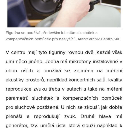
Figurína se používá především k testům sluchátek a
kompenzačních pomůcek pro neslyšící | Autor: archiv Centra SIX
V centru mají tyto figuríny rovnou dvě. Každá však
umí něco jiného. Jedna má mikrofony instalované v
obou uších a používá se zejména na měření
akustiky prostorů, například koncertních sálů, kvality
reprodukce zvuku třeba v autech a také na měření
parametrů sluchátek a kompenzačních pomůcek
pro sluchově postižené. U nich se zkouší, jak dobře
přenáší a reprodukují zvuk. Druhá hlava má
generátor, tzv. umělá ústa, která slouží například k