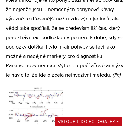
která umožňuje tento pohyb zaznamenat, potvrdila,
že nejenže jsou u nemocných pohybové křivky
výrazně roztřesenější než u zdravých jedinců, ale
vědci také spočítali, že se především liší čas, který
pero stráví nad podložkou v poměru k době, kdy se
podložky dotýká. I tyto in-air pohyby se jeví jako
možné a nadějné markery pro diagnostiku
Parkinsonovy nemoci. Výhodou počítačové analýzy
je navíc to, že jde o zcela neinvazivní metodu.
(jih)
VSTOUPIT DO FOTOGALERIE