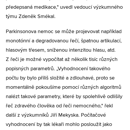
předepsaná medikace,"
uvedl vedoucí výzkumného
týmu Zdeněk Smékal.
Parkinsonova nemoc se může projevovat například
monotónní a degradovanou řečí, špatnou artikulací,
hlasovým třesem, sníženou intenzitou hlasu, atd.
Z řeči je možné vypočítat až několik tisíc různých
popisných parametrů.
„Vyhodnocení takového
počtu by bylo příliš složité a zdlouhavé, proto se
momentálně pokoušíme pomocí různých algoritmů
nalézt takové parametry, které by spolehlivě odlišily
řeč zdravého člověka od řeči nemocného,"
řekl
další z výzkumníků Jiří Mekyska. Počítačové
vyhodnocení by tak lékaři mohlo posloužit jako