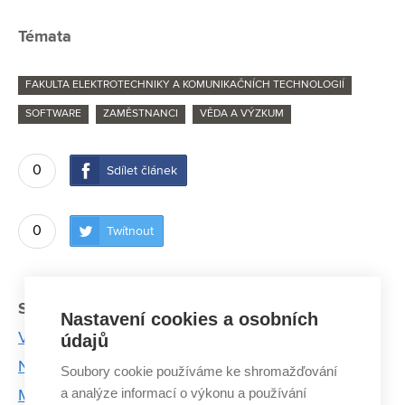
Témata
FAKULTA ELEKTROTECHNIKY A KOMUNIKAČNÍCH TECHNOLOGIÍ
SOFTWARE
ZAMĚSTNANCI
VĚDA A VÝZKUM
0
Sdílet článek
0
Twítnout
Související články:
Nastavení cookies a osobních
V laboratořích BDALab analyzují nemoci mozku
údajů
Nebavilo by mě sedět u počítače a programovat.
Soubory cookie používáme ke shromažďování
a analýze informací o výkonu a používání
Mám rád kontakt s pacientem, říká autor unikátního