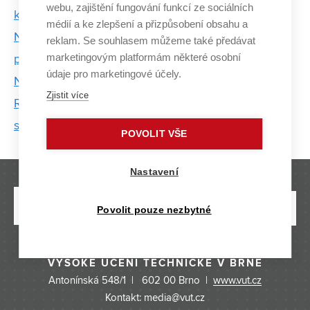
webu, zajištění fungování funkcí ze sociálních
katetru a odborník na srdeční elektrofyziologii
médií a ke zlepšení a přizpůsobení obsahu a
Na FEKT VUT vyvinuli tříkolku, která mapuje trasy
reklam. Se souhlasem můžeme také předávat
marketingovým platformám některé osobní
pro chodce
údaje pro marketingové účely.
Na elektrofakultě vyvíjejí aplikace pro vesmír
Zjistit více
Reproduktor hrající díky vysokonapěťovému výboji
se hodí jen pro nadšence
POVOLIT VŠE
Nastavení
Povolit pouze nezbytné
VYSOKÉ UČENÍ TECHNICKÉ V BRNĚ
Antonínská 548/1 | 602 00 Brno |
www.vut.cz
Kontakt: media@vut.cz