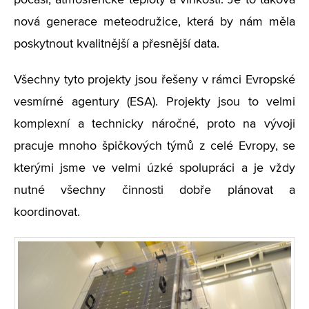
počasí, atmosférické teploty a vlhkosti. Je to taková
nová generace meteodružice, která by nám měla
poskytnout kvalitnější a přesnější data.
Všechny tyto projekty jsou řešeny v rámci Evropské
vesmírné agentury (ESA). Projekty jsou to velmi
komplexní a technicky náročné, proto na vývoji
pracuje mnoho špičkových týmů z celé Evropy, se
kterými jsme ve velmi úzké spolupráci a je vždy
nutné všechny činnosti dobře plánovat a
koordinovat.