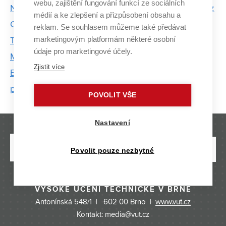
webu, zajištění fungování funkcí ze sociálních
Nedostatek žen v technických oborech řeší studie z
médií a ke zlepšení a přizpůsobení obsahu a
Centra SIX
reklam. Se souhlasem můžeme také předávat
marketingovým platformám některé osobní
Teorie bez praxe nestačí, tvrdí zaměstnanci
údaje pro marketingové účely.
MechLabu
Zjistit více
Elektroporační zařízení z VUT usiluje o evropský
patent. Pomáhat bude kardiologům i hepatologům
POVOLIT VŠE
Nastavení
Povolit pouze nezbytné
VYSOKÉ UČENÍ TECHNICKÉ V BRNĚ
Antonínská 548/1 | 602 00 Brno |
www.vut.cz
Kontakt: media@vut.cz