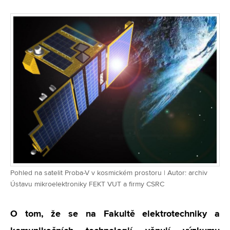
Pohled na satelit Proba-V v kosmickém prostoru | Autor: archiv
Ústavu mikroelektroniky FEKT VUT a firmy CSRC
O tom, že se na Fakultě elektrotechniky a