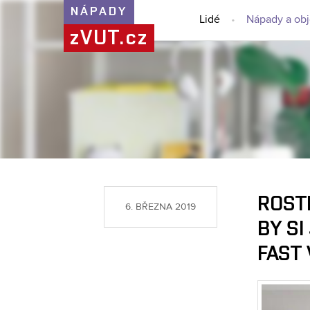
NÁPADY
Lidé
Nápady a ob
zVUT.cz
ROSTL
6. BŘEZNA 2019
BY SI
FAST