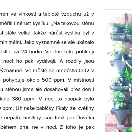
ěn ve vlhkosti a teplotě vzduchu už v
měřili i nárůst kyslíku. „Na takovou stěnu
st stále velká, takže nárůst kyslíku byl v
minimální. Jako významné se ale ukázalo
ostlin za 24 hodin. Ve dne totiž pohlcují
noci ho pak vydávají. A rozdíly jsou
významné. Ve městě se množství CO2 v
e pohybuje okolo 500 ppm. V místnosti
u stěnou jsme ale dosahovali přes den i
kolo 380 ppm. V noci to naopak bylo
 ppm. Už naše babičky říkaly, že květiny
e nepatří. Rostliny jsou totiž pro člověka
 během dne, ne v noci. Z toho je pak