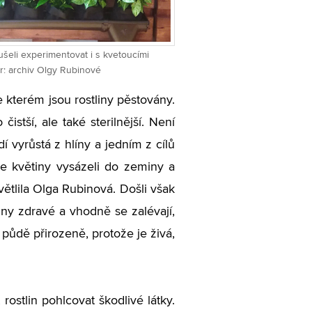
šeli experimentovat i s kvetoucími
or: archiv Olgy Rubinové
 kterém jsou rostliny pěstovány.
čistší, ale také sterilnější. Není
í vyrůstá z hlíny a jedním z cílů
me květiny vysázeli do zeminy a
větlila Olga Rubinová. Došli však
iny zdravé a vhodně se zalévají,
 půdě přirozeně, protože je živá,
ostlin pohlcovat škodlivé látky.