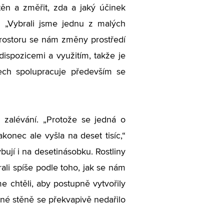
ěn a změřit, zda a jaký účinek
. „Vybrali jsme jednu z malých
prostoru se nám změny prostředí
dispozicemi a využitím, takže je
ech spolupracuje především se
 zalévání. „Protože se jedná o
konec ale vyšla na deset tisíc,“
bují i na desetinásobku. Rostliny
rali spíše podle toho, jak se nám
me chtěli, aby postupně vytvořily
lené stěně se překvapivě nedařilo