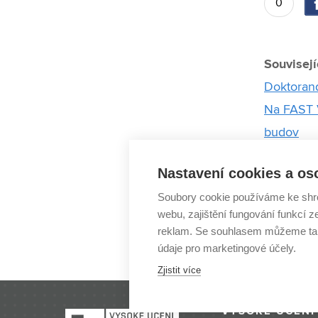
0
Souvisejí
Doktorand
Na FAST V
budov
Na stavebn
Nastavení cookies a os
Výzkumníc
Soubory cookie používáme ke shr
kořenovýc
webu, zajištění fungování funkcí z
Vědec z V
reklam. Se souhlasem můžeme tak
prestižní
údaje pro marketingové účely.
Zjistit více
VYSOKÉ UČENÍ