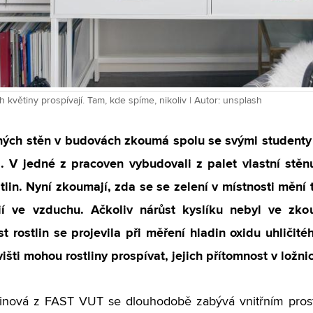
h květiny prospívají. Tam, kde spíme, nikoliv | Autor: unsplash
ených stěn v budovách zkoumá spolu se svými studenty
. V jedné z pracoven vybudovali z palet vlastní stěnu
tlin. Nyní zkoumají, zda se se zelení v místnosti mění t
ií ve vzduchu. Ačkoliv nárůst kyslíku nebyl ve zko
t rostlin se projevila při měření hladin oxidu uhličit
išti mohou rostliny prospívat, jejich přítomnost v ložnic
inová z FAST VUT se dlouhodobě zabývá vnitřním prost