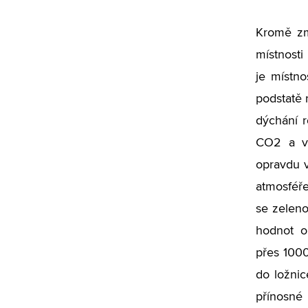
Kromě zm
místnosti 
je místno
podstatě 
dýchání r
CO2 a v 
opravdu 
atmosféř
se zeleno
hodnot o
přes 1000
do ložnic
přínosné