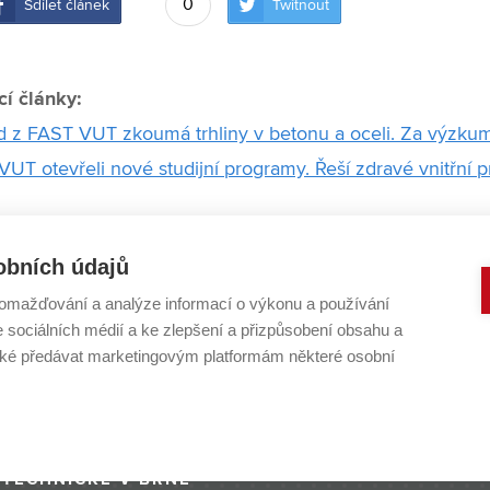
0
Sdílet článek
Twítnout
cí články:
 z FAST VUT zkoumá trhliny v betonu a oceli. Za výzkum
UT otevřeli nové studijní programy. Řeší zdravé vnitřní p
í fakultě šetří přírodu. Instalovali zde automat na filtrov
obních údajů
i a studenti z FAST založili firmu. Chtějí se stát průkopn
omažďování a analýze informací o výkonu a používání
h čistíren
e sociálních médií a ke zlepšení a přizpůsobení obsahu a
UT pomohl vyřešit dlouholetý problém s prohýbáním rolet.
é předávat marketingovým platformám některé osobní
 ocenění
 TECHNICKÉ V BRNĚ