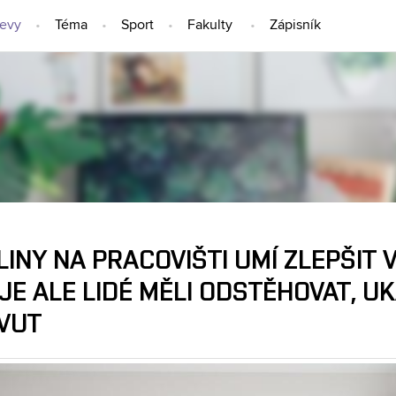
jevy
Téma
Sport
Fakulty
Zápisník
NÁPADY A OBJEVY
INY NA PRACOVIŠTI UMÍ ZLEPŠIT 
 JE ALE LIDÉ MĚLI ODSTĚHOVAT, 
 VUT