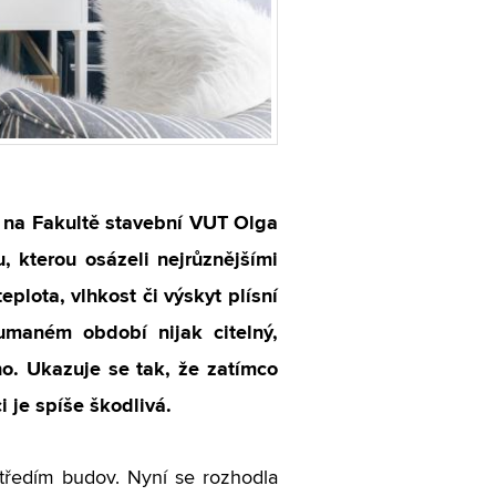
 na Fakultě stavební VUT Olga
, kterou osázeli nejrůznějšími
eplota, vlhkost či výskyt plísní
umaném období nijak citelný,
ého. Ukazuje se tak, že zatímco
i je spíše škodlivá.
ředím budov. Nyní se rozhodla