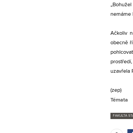
„Bohužel 
nemáme k 
Ačkoliv n
obecně ří
pohlcova
prostředí
uzavřela 
(zep)
Témata
FAKULTA ST