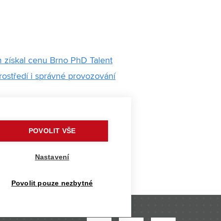
 získal cenu Brno PhD Talent
rostředí i správné provozování
anou vodu
íky v oblasti moderních
POVOLIT VŠE
 Spolupráce vyústila v patent i
Nastavení
Povolit pouze nezbytné