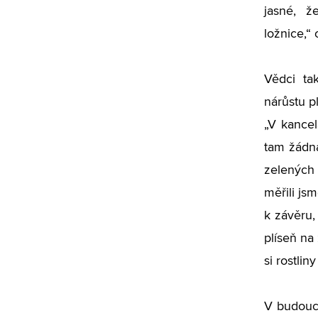
jasné, ž
ložnice,“
Vědci ta
nárůstu p
„V kancelá
tam žádná
zelených 
měřili js
k závěru,
plíseň na
si rostli
V budoucn