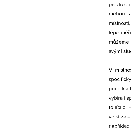
prozkouma
mohou ta
místností
lépe měří
můžeme s
svými stu
V místnos
specifick
podotkla 
vybírali 
to líbilo
větší zel
například