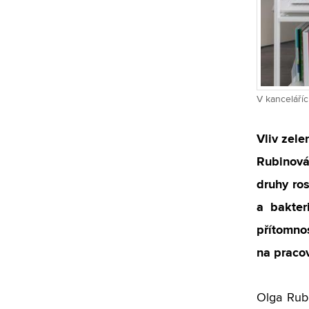
V kanceláříc
Vliv zel
Rubinová
druhy ros
a bakter
přítomnos
na pracov
Olga Rub