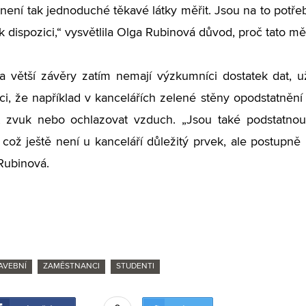
není tak jednoduché těkavé látky měřit. Jsou na to potřeba
dispozici,“ vysvětlila Olga Rubinová důvod, proč tato měř
a větší závěry zatím nemají výzkumníci dostatek dat, 
ci, že například v kancelářích zelené stěny opodstatnění 
t zvuk nebo ochlazovat vzduch. „Jsou také podstatnou 
, což ještě není u kanceláří důležitý prvek, ale postupně
Rubinová.
AVEBNÍ
ZAMĚSTNANCI
STUDENTI