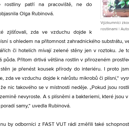
e rostliny patří na pracoviště, ne do
 objasnila Olga Rubinová.
Výzkumníci zkou
rostlinami | Aut
ké zjišťovali, zda ve vzduchu dojde k
lísní s ohledem na přítomnost zahradnického substrátu, ve
řích či hotelích mívají zelené stěny jen v roztoku. Je to 
 půda. Přitom drtivá většina rostlin v přirozeném prostřed
stěn je přenést kousek přírody do interiéru. I proto js
me, zda ve vzduchu dojde k nárůstu mikrobů či plísní,“ vys
 že nic takového se v místnosti neděje. „Pokud jsou rostl
 zemině nevyroste. A s plísněmi a bakteriemi, které jsou v
ny poradí samy,“ uvedla Rubinová.
u by odborníci z FAST VUT rádi změřili také schopnost r