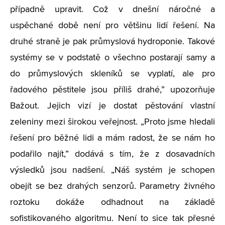
případně upravit. Což v dnešní náročné a
uspěchané době není pro většinu lidí řešení. Na
druhé straně je pak průmyslová hydroponie. Takové
systémy se v podstatě o všechno postarají samy a
do průmyslových skleníků se vyplatí, ale pro
řadového pěstitele jsou příliš drahé,” upozorňuje
Bažout. Jejich vizí je dostat pěstování vlastní
zeleniny mezi širokou veřejnost.
„
Proto jsme hledali
řešení pro běžné lidi a mám radost, že se nám ho
podařilo najít,” dodává s tím, že z dosavadních
výsledků jsou nadšení.
„
Náš systém je schopen
obejít se bez drahých senzorů. Parametry živného
roztoku dokáže odhadnout na základě
sofistikovaného algoritmu. Není to sice tak přesné