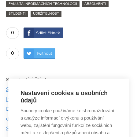
FAKULTA INFORMAČNÍCH TECHNOLOGIÍ
ABSOLVENTI
STUDENTI
UDRŽITELNOST
0
Sdílet článek
0
Twítnout
Související články:
Studenti z FIT VUT založili startup Zaitra. Plánují
Nastavení cookies a osobních
inovovat lesnictví
údajů
Dron s technologií z VUT odhalí nebezpečí na
Soubory cookie používáme ke shromažďování
a analýze informací o výkonu a používání
demonstraci i v davu sportovních fanoušků
webu, zajištění fungování funkcí ze sociálních
Stanislav Smatana vymýšlí software umožňující
médií a ke zlepšení a přizpůsobení obsahu a