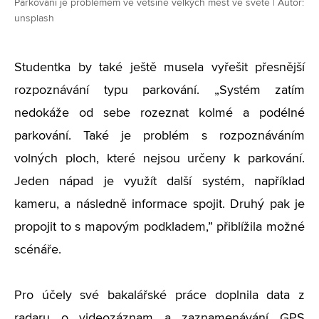
Parkování je problémem ve většině velkých měst ve světě | Autor:
unsplash
Studentka by také ještě musela vyřešit přesnější
rozpoznávání typu parkování.
„
Systém zatím
nedokáže od sebe rozeznat kolmé a podélné
parkování. Také je problém s rozpoznáváním
volných ploch, které nejsou určeny k parkování.
Jeden nápad je využít další systém, například
kameru, a následně informace spojit. Druhý pak je
propojit to s mapovým podkladem,” přiblížila možné
scénáře.
Pro účely své bakalářské práce doplnila data z
radaru o videozáznam a zaznamenávání GPS