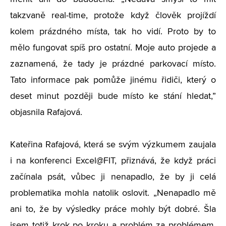
takzvaně real-time, protože když člověk projíždí
kolem prázdného místa, tak ho vidí. Proto by to
mělo fungovat spíš pro ostatní. Moje auto projede a
zaznamená, že tady je prázdné parkovací místo.
Tato informace pak pomůže jinému řidiči, který o
deset minut později bude místo ke stání hledat,”
objasnila Rafajová.
Kateřina Rafajová, která se svým výzkumem zaujala
i na konferenci Excel@FIT, přiznává, že když práci
začínala psát, vůbec ji nenapadlo, že by ji celá
problematika mohla natolik oslovit.
„
Nenapadlo mě
ani to, že by výsledky práce mohly být dobré. Šla
jsem totiž krok po kroku a problém za problémem.