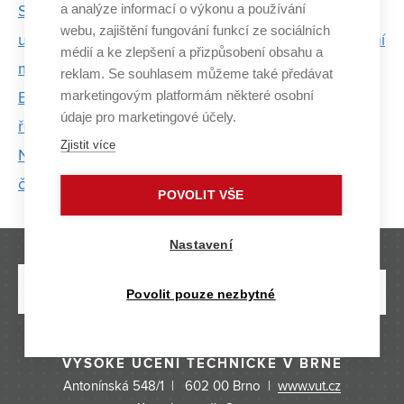
a analýze informací o výkonu a používání
Studenti VUT a MUNI pracují s geneticky
webu, zajištění fungování funkcí ze sociálních
upravenými bakteriemi. Projekt přihlásili do prestižní
médií a ke zlepšení a přizpůsobení obsahu a
mezinárodní soutěže
reklam. Se souhlasem můžeme také předávat
marketingovým platformám některé osobní
Baví mě zjišťovat, proč věci fungují tak, jak fungují,
údaje pro marketingové účely.
říká oceněný doktorand z FIT VUT
Zjistit více
Na FIT VUT se studenti mohli zapojit do
čtyřiadvacetihodinového hackhatonu
POVOLIT VŠE
Nastavení
Povolit pouze nezbytné
VYSOKÉ UČENÍ TECHNICKÉ V BRNĚ
Antonínská 548/1 | 602 00 Brno |
www.vut.cz