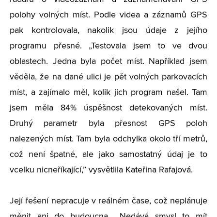
polohy volných míst. Podle videa a záznamů GPS
pak kontrolovala, nakolik jsou údaje z jejího
programu přesné.
„T
estovala jsem to ve dvou
oblastech. Jedna byla počet míst. Například jsem
věděla, že na dané ulici je pět volných parkovacích
míst, a zajímalo měl, kolik jich program našel. Tam
jsem měla 84% úspěšnost detekovaných míst.
Druhý parametr byla přesnost GPS poloh
nalezených míst. Tam byla odchylka okolo tří metrů,
což není špatné, ale jako samostatný údaj je to
vcelku nicneříkající,” vysvětlila Kateřina Rafajová.
Její řešení nepracuje v reálném čase, což neplánuje
měnit ani do budoucna.
„
Nedává smysl to mít