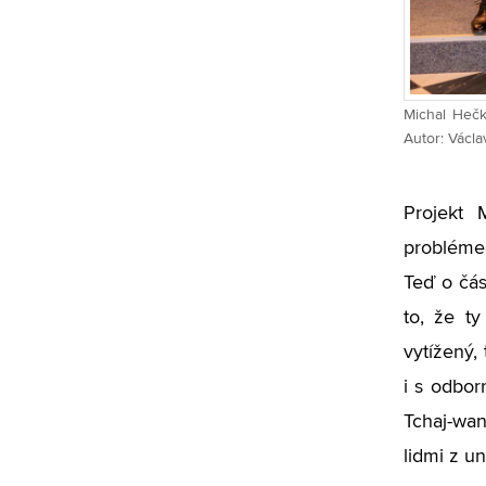
Michal Hečk
Autor: Václa
Projekt 
problémec
Teď o čás
to, že t
vytížený,
i s odbor
Tchaj-wan
lidmi z u