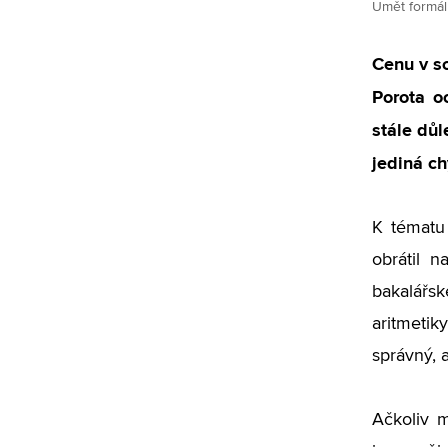
Umět formáln
Cenu v so
Porota o
stále důl
jediná c
K tématu 
obrátil 
bakalářsk
aritmeti
správný, 
Ačkoliv 