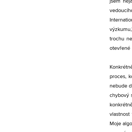
jsem něj
vedoucíh
Internat
výzkumu,”
trochu n
otevřené 
Konkrétně
proces, k
nebude dě
chybový s
konkrétně
vlastnost
Moje algo