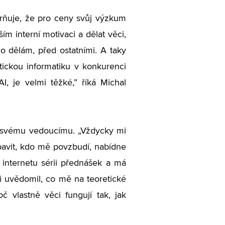
rňuje, že pro ceny svůj výzkum
m interní motivaci a dělat věci,
co dělám, před ostatními. A taky
tickou informatiku v konkurenci
I, je velmi těžké,” říká Michal
ké svému vedoucímu.
„
Vždycky mi
bavit, kdo mě povzbudí, nabídne
 internetu sérii přednášek a má
i uvědomil, co mě na teoretické
oč vlastně věci fungují tak, jak