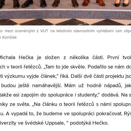
o mezi oceněnými z VUT na letošním slavnostním vyhlášení cen stipe
v Koníček
Michala Hečka je složen z několika částí. První tv
h v teorii řetězců.
„
Tam to jde skvěle. Podařilo se nám do
ti výzkumu vyjde článek,” říká. Další dvě části projektu j
y budou ještě namáhavější. Mám už hodně nápadů, jak
 takže asi zapojím do spolupráce i studenty,” dodává. N
níky ze světa.
„
Na článku o teorii řetězců s námi spolup
u. A vypadá to, že budeme ve spolupráci pokračovat. Rýs
niverzity ve švédské Uppsale, “ podotýká Hečko.