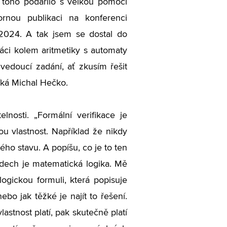
 toho podařilo s velkou pomocí
rnou publikaci na konferenci
 2024. A tak jsem se dostal do
áci kolem aritmetiky s automaty
vedoucí zadání, ať zkusím řešit
říká Michal Hečko.
elnosti.
„
Formální verifikace je
u vlastnost. Například že nikdy
ho stavu. A popíšu, co je to ten
adech je matematická logika. Mě
ogickou formuli, která popisuje
ebo jak těžké je najít to řešení.
astnost platí, pak skutečně platí