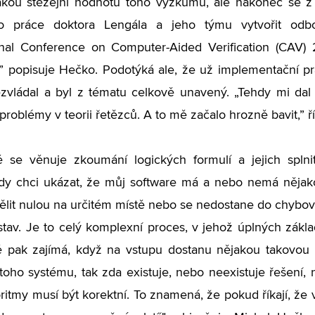
akou stěžejní hodnotu toho výzkumu, ale nakonec se z
o práce doktora Lengála a jeho týmu vytvořit odbo
ional Conference on Computer-Aided Verification (CAV)
 popisuje Hečko. Podotýká ale, že už implementační pr
ezvládal a byl z tématu celkově unavený.
„
Tehdy mi dal 
problémy v teorii řetězců. A to mě začalo hrozně bavit,” 
 se věnuje zkoumání logických formulí a jejich splnit
dy chci ukázat, že můj software má a nebo nemá nějako
lit nulou na určitém místě nebo se nedostane do chybové
tav. Je to celý komplexní proces, v jehož úplných zákl
 pak zajímá, když na vstupu dostanu nějakou takovou l
 toho systému, tak zda existuje, nebo neexistuje řešení, n
ritmy musí být korektní. To znamená, že pokud říkají, že vl