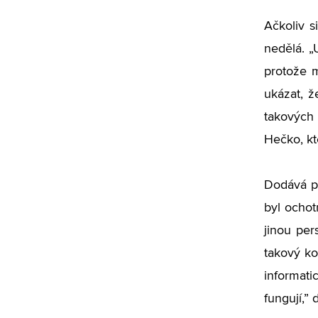
Ačkoliv s
nedělá.
„
protože m
ukázat, ž
takových 
Hečko, kt
Dodává p
byl ochot
jinou per
takový ko
informati
fungují,”