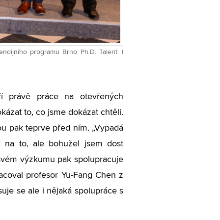
ndijního programu Brno Ph.D. Talent. |
oří právě práce na otevřených
kázat to, co jsme dokázat chtěli.
sou pak teprve před ním.
„
Vypadá
 na to, ale bohužel jsem dost
a svém výzkumu pak spolupracuje
racoval profesor Yu-Fang Chen z
uje se ale i nějaká spolupráce s