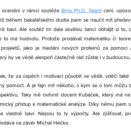
i ocenění v rámci soutěže
Brno Ph.D. Talent
cení, upozo
Už během bakalářského studia jsem se naučil mít předevší
ě baví. Ale soutěž mi dala skvělou šanci obhájit si to, 
e to má hodnotu. Protože prodávat matematiku či teore
projektů, jako je hledání nových proteinů za pomoci A
erý by ve vědě alespoň částečně rád zůstal i v budoucnu.
ak, že za úspěch i motivaci působit ve vědě, vděčí ta
ný pomoct. A je fajn mít někoho, s kým se o tom můžu 
spektivu. Taky mě ovlivnil docent Kubáček, který má na
mický přístup k matematické analýze. Díky němu jsem s
ce vlastně baví. Nejsou to ty výpočty. Ale zjišťovat, pr
 dodává na závěr Michal Hečko.