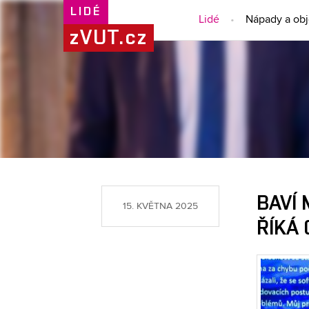
LIDÉ
Lidé
Nápady a ob
zVUT.cz
BAVÍ 
15. KVĚTNA 2025
ŘÍKÁ