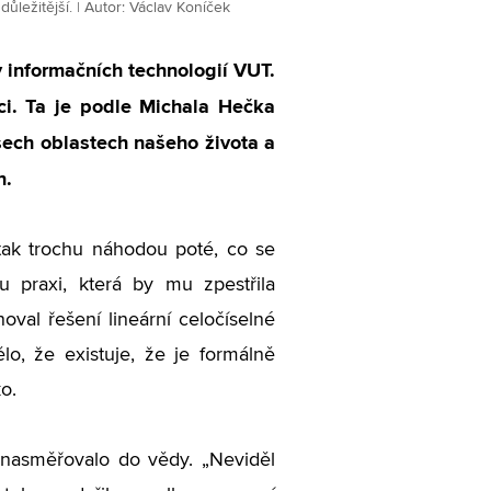
ležitější. | Autor: Václav Koníček
y informačních technologií VUT.
aci. Ta je podle Michala Hečka
všech oblastech našeho života a
n.
tak trochu náhodou poté, co se
u praxi, která by mu zpestřila
oval řešení lineární celočíselné
lo, že existuje, že je formálně
o.
o nasměřovalo do vědy.
„
Neviděl