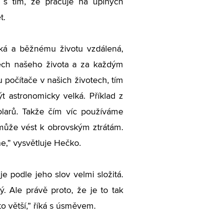
o s tím, že pracuje na úplných
t.
cká a běžnému životu vzdálená,
ech našeho života a za každým
 počítače v našich životech, tím
t astronomicky velká. Příklad z
olarů. Takže čím víc používáme
 může vést k obrovským ztrátám.
ne,” vysvětluje Hečko.
je podle jeho slov velmi složitá.
. Ale právě proto, že je to tak
o větší,” říká s úsměvem.