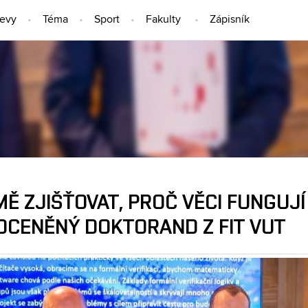
jevy
Téma
Sport
Fakulty
Zápisník
LIDÉ
MĚ ZJIŠŤOVAT, PROČ VĚCI FUNGUJÍ
 OCENĚNÝ DOKTORAND Z FIT VUT