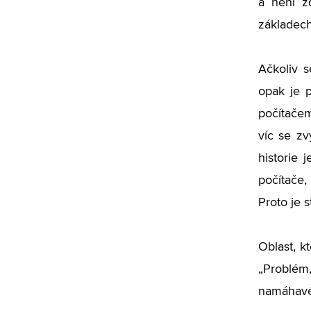
a není z
základech
Ačkoliv s
opak je 
počítačem
víc se zv
historie
počítače,
Proto je 
Oblast, k
„
Problém,
namáhavé,