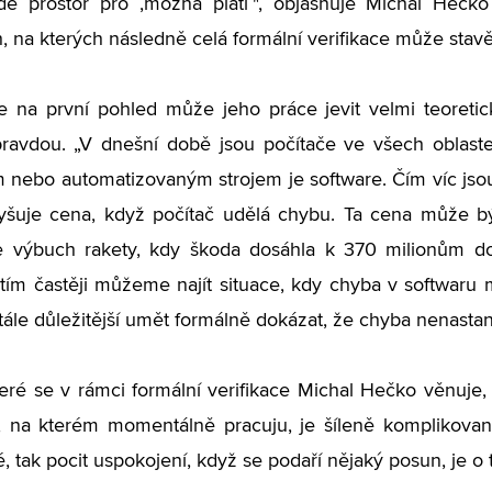
de prostor pro ,možná platí´", objasňuje Michal Hečk
, na kterých následně celá formální verifikace může stavě
e na první pohled může jeho práce jevit velmi teoreti
pravdou.
„
V dnešní době jsou počítače ve všech oblast
 nebo automatizovaným strojem je software. Čím víc jsou
yšuje cena, když počítač udělá chybu. Ta cena může bý
 je výbuch rakety, kdy škoda dosáhla k 370 milionům d
 tím častěji můžeme najít situace, kdy chyba v softwaru
stále důležitější umět formálně dokázat, že chyba nenasta
teré se v rámci formální verifikace Michal Hečko věnuje, 
 na kterém momentálně pracuju, je šíleně komplikovaný
 tak pocit uspokojení, když se podaří nějaký posun, je o t