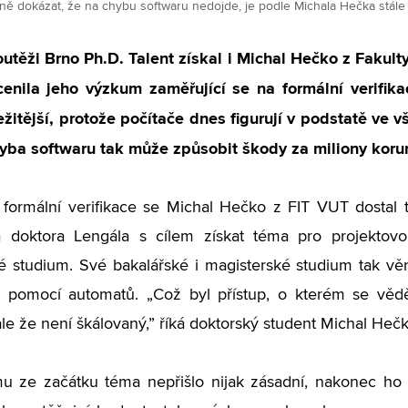
ě dokázat, že na chybu softwaru nedojde, je podle Michala Hečka stále dů
utěži Brno Ph.D. Talent získal i Michal Hečko z Fakult
cenila jeho výzkum zaměřující se na formální verifik
ežitější, protože počítače dnes figurují v podstatě ve 
hyba softwaru tak může způsobit škody za miliony koru
formální verifikace se Michal Hečko z FIT VUT dostal 
na doktora Lengála s cílem získat téma pro projektovo
é studium. Své bakalářské i magisterské studium tak věn
ky pomocí automatů.
„
Což byl přístup, o kterém se vědě
ale že není škálovaný,” říká doktorský student Michal Hečk
mu ze začátku téma nepřišlo nijak zásadní, nakonec h