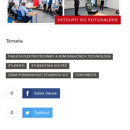
VSTOUPIT DO FOTOGALERIE
Témata
FAKULTA ELEKTROTECHNIKY A KOMUNIKAČNÍCH TECHNOLOGIÍ
STUDENTI
STUDENTSKÁ SOUTĚŽ
CENA PODNIKAVOSTI STUDENTA VUT
CONTRIBUTE
0
Sdílet článek
0
Twítnout