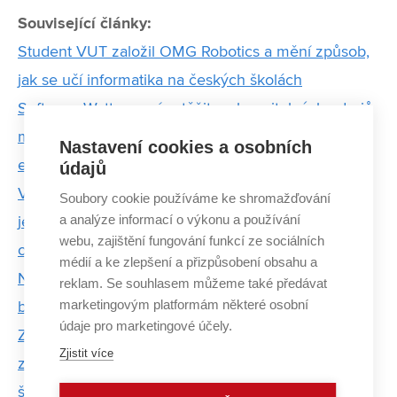
Související články:
Student VUT založil OMG Robotics a mění způsob,
jak se učí informatika na českých školách
Software Wattee umí vytěžit z obnovitelných zdrojů
maximum. Pomáhat má zejména v rozvoji
Nastavení cookies a osobních
elektromobility
údajů
Vodní pára je nejúčinnějším skleníkovým plynem,
Soubory cookie používáme ke shromažďování
a analýze informací o výkonu a používání
její efekt si studenti FEKT VUT budou moci sami
webu, zajištění fungování funkcí ze sociálních
ověřit
médií a ke zlepšení a přizpůsobení obsahu a
Neuronová síť pomůže s klasifikací nádorových
reklam. Se souhlasem můžeme také předávat
marketingovým platformám některé osobní
buněk. Studenti FEKT s ní uspěli v soutěži
údaje pro marketingové účely.
Za diagnostiku pomocí pokročilých metod
Zjistit více
zpracování obrazu získal student Cenu Ministra
školství ČR