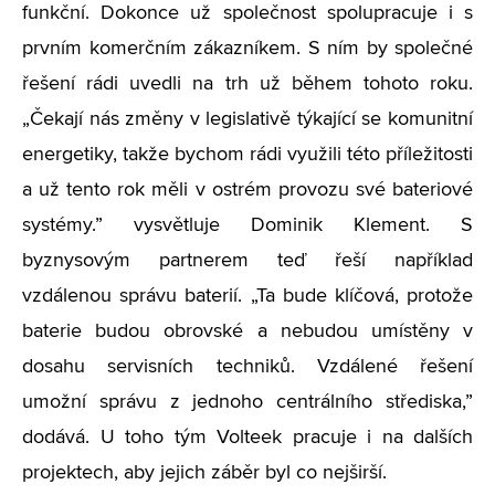
funkční. Dokonce už společnost spolupracuje i s
prvním komerčním zákazníkem. S ním by společné
řešení rádi uvedli na trh už během tohoto roku.
„
Čekají nás změny v legislativě týkající se komunitní
energetiky, takže bychom rádi využili této příležitosti
a už tento rok měli v ostrém provozu své bateriové
systémy.” vysvětluje Dominik Klement. S
byznysovým partnerem teď řeší například
vzdálenou správu baterií.
„
Ta bude klíčová, protože
baterie budou obrovské a nebudou umístěny v
dosahu servisních techniků. Vzdálené řešení
umožní správu z jednoho centrálního střediska,”
dodává. U toho tým Volteek pracuje i na dalších
projektech, aby jejich záběr byl co nejširší.