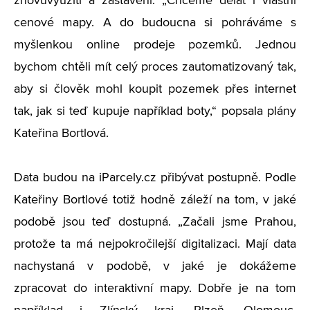
znovuvyužití a zastavění. „Chceme dělat i vlastní
cenové mapy. A do budoucna si pohráváme s
myšlenkou online prodeje pozemků. Jednou
bychom chtěli mít celý proces zautomatizovaný tak,
aby si člověk mohl koupit pozemek přes internet
tak, jak si teď kupuje například boty,“ popsala plány
Kateřina Bortlová.
Data budou na iParcely.cz přibývat postupně. Podle
Kateřiny Bortlové totiž hodně záleží na tom, v jaké
podobě jsou teď dostupná. „Začali jsme Prahou,
protože ta má nejpokročilejší digitalizaci. Mají data
nachystaná v podobě, v jaké je dokážeme
zpracovat do interaktivní mapy. Dobře je na tom