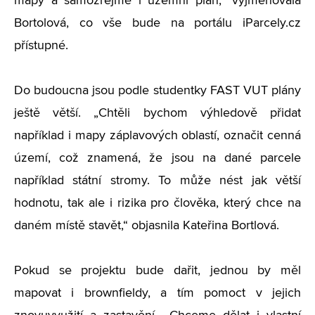
mapy a samozřejmě i územní plán,“ vyjmenovala
Bortolová, co vše bude na portálu iParcely.cz
přístupné.
Do budoucna jsou podle studentky FAST VUT plány
ještě větší. „Chtěli bychom výhledově přidat
například i mapy záplavových oblastí, označit cenná
území, což znamená, že jsou na dané parcele
například státní stromy. To může nést jak větší
hodnotu, tak ale i rizika pro člověka, který chce na
daném místě stavět,“ objasnila Kateřina Bortlová.
Pokud se projektu bude dařit, jednou by měl
mapovat i brownfieldy, a tím pomoct v jejich