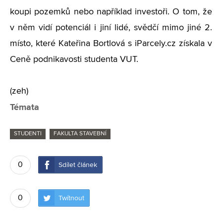
koupi pozemků nebo například investoři. O tom, že
v něm vidí potenciál i jiní lidé, svědčí mimo jiné 2.
místo, které Kateřina Bortlová s iParcely.cz získala v
Ceně podnikavosti studenta VUT.
(zeh)
Témata
STUDENTI
FAKULTA STAVEBNÍ
0
Sdílet článek
0
Twítnout