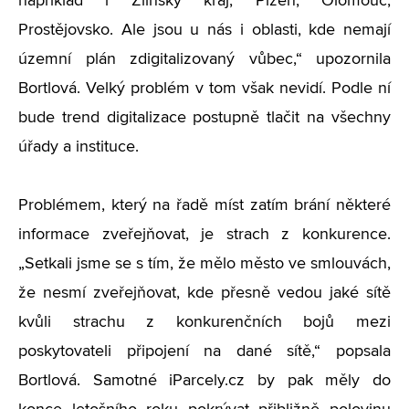
například i Zlínský kraj, Plzeň, Olomouc,
Prostějovsko. Ale jsou u nás i oblasti, kde nemají
územní plán zdigitalizovaný vůbec,“ upozornila
Bortlová. Velký problém v tom však nevidí. Podle ní
bude trend digitalizace postupně tlačit na všechny
úřady a instituce.
Problémem, který na řadě míst zatím brání některé
informace zveřejňovat, je strach z konkurence.
„Setkali jsme se s tím, že mělo město ve smlouvách,
že nesmí zveřejňovat, kde přesně vedou jaké sítě
kvůli strachu z konkurenčních bojů mezi
poskytovateli připojení na dané sítě,“ popsala
Bortlová. Samotné iParcely.cz by pak měly do