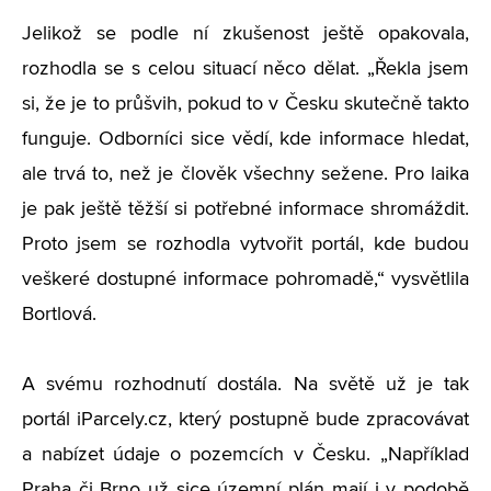
Jelikož se podle ní zkušenost ještě opakovala,
rozhodla se s celou situací něco dělat. „Řekla jsem
si, že je to průšvih, pokud to v Česku skutečně takto
funguje. Odborníci sice vědí, kde informace hledat,
ale trvá to, než je člověk všechny sežene. Pro laika
je pak ještě těžší si potřebné informace shromáždit.
Proto jsem se rozhodla vytvořit portál, kde budou
veškeré dostupné informace pohromadě,“ vysvětlila
Bortlová.
A svému rozhodnutí dostála. Na světě už je tak
portál iParcely.cz, který postupně bude zpracovávat
a nabízet údaje o pozemcích v Česku. „Například
Praha či Brno už sice územní plán mají i v podobě