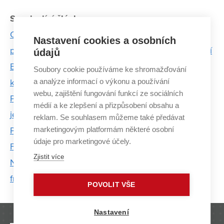
Související články:
Celulózu z odpadních vod přeměnila na biochar i
Nastavení cookies a osobních
pyrolýzní olej. Uplatnění najdou třeba v zemědělství
údajů
Bakalářka, která hýbe městem: návrh nové
Soubory cookie používáme ke shromažďování
a analýze informací o výkonu a používání
křižovatky studentky FAST VUT míří k primátorovi
webu, zajištění fungování funkcí ze sociálních
Práce se studenty na organizaci plesu byla
médií a ke zlepšení a přizpůsobení obsahu a
jedinečná zkušenost, říká Architekt světla
reklam. Se souhlasem můžeme také předávat
marketingovým platformám některé osobní
První v Česku a sedmý na světě. Silový trojbojař z
údaje pro marketingové účely.
FAST VUT sklízí úspěchy
Zjistit více
Nebavilo ho dělit se o míč se spoluhráči, tak začal s
freestyle fotbalem. Dnes má pět titulů
POVOLIT VŠE
Nastavení