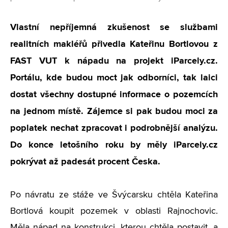
Vlastní nepříjemná zkušenost se službami
realitních makléřů přivedla Kateřinu Bortlovou z
FAST VUT k nápadu na projekt iParcely.cz.
Portálu, kde budou moct jak odborníci, tak laici
dostat všechny dostupné informace o pozemcích
na jednom místě. Zájemce si pak budou moci za
poplatek nechat zpracovat i podrobnější analýzu.
Do konce letošního roku by měly iParcely.cz
pokrývat až padesát procent Česka.
Po návratu ze stáže ve Švýcarsku chtěla Kateřina
Bortlová koupit pozemek v oblasti Rajnochovic.
Měla nápad na konstrukci, kterou chtěla postavit, a