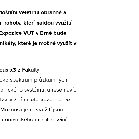
etošním veletrhu obranné a
roboty, kteří najdou využití
. Expozice VUT v Brně bude
nikáty, které je možné využít v
eus x3
z Fakulty
široké spektrum průzkumných
ktronického systému, unese navíc
zv. vizuální teleprezence, ve
Možnosti jeho využití jsou
automatického monitorování