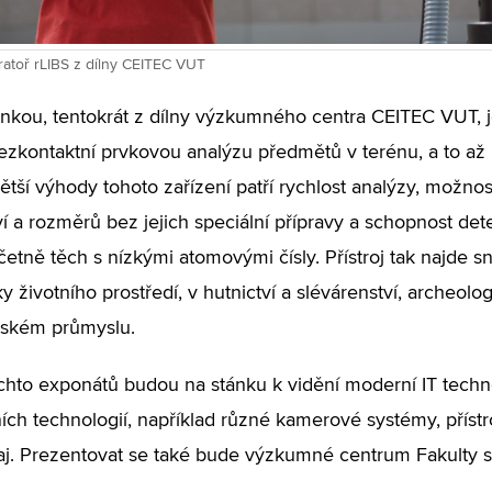
ratoř rLIBS z dílny CEITEC VUT
inkou, tentokrát z dílny výzkumného centra CEITEC VUT, 
ezkontaktní prvkovou analýzu předmětů v terénu, a to až 
ětší výhody tohoto zařízení patří rychlost analýzy, možno
í a rozměrů bez jejich speciální přípravy a schopnost det
četně těch s nízkými atomovými čísly. Přístroj tak najde sn
y životního prostředí, v hutnictví a slévárenství, archeologi
nském průmyslu.
hto exponátů budou na stánku k vidění moderní IT techno
ích technologií, například různé kamerové systémy, přístro
j. Prezentovat se také bude výzkumné centrum Fakulty 