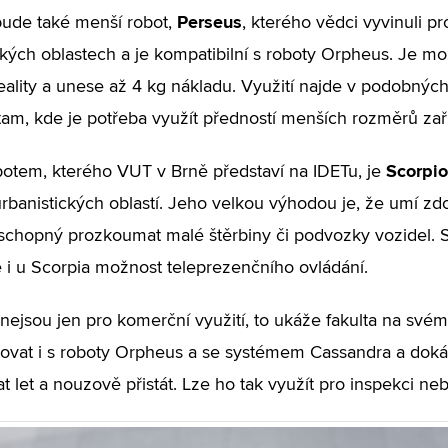
Perseus
bude také menší robot,
, kterého vědci vyvinuli p
ckých oblastech a je kompatibilní s roboty Orpheus. Je 
 reality a unese až 4 kg nákladu. Využití najde v podobnýc
am, kde je potřeba využít předností menších rozměrů zaří
Scorpio
botem, kterého VUT v Brně představí na IDETu, je
rbanistických oblastí. Jeho velkou výhodou je, že umí zd
e schopný prozkoumat malé štěrbiny či podvozky vozidel. 
 i u Scorpia možnost teleprezenčního ovládání.
nejsou jen pro komerční využití, to ukáže fakulta na svém
ovat i s roboty Orpheus a se systémem Cassandra a doká
at let a nouzově přistát. Lze ho tak využít pro inspekci ne