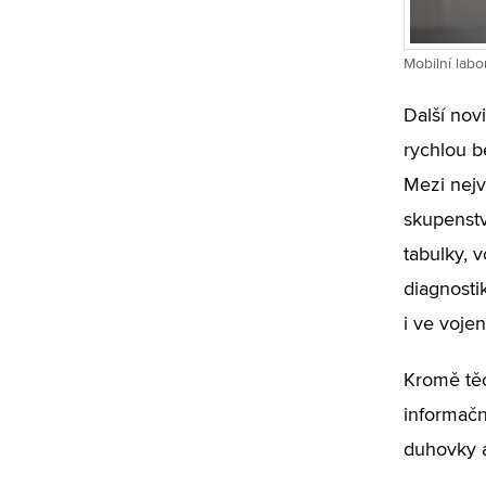
Mobilní labo
Další nov
rychlou b
Mezi nejv
skupenstv
tabulky, v
diagnostik
i ve voje
Kromě těc
informačn
duhovky a