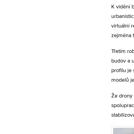
K vidění 
urbanisti
virtuální
zejména t
Třetím ro
budov a u
profilu j
modelů je
Že drony 
spoluprac
stabilizov