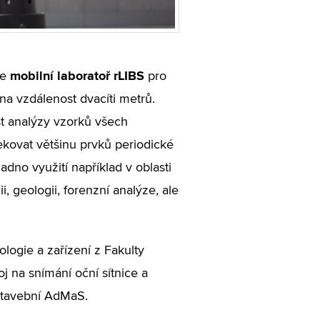
mobilní laboratoř rLIBS
je
pro
na vzdálenost dvacíti metrů.
st analýzy vzorků všech
ekovat většinu prvků periodické
adno využití například v oblasti
i, geologii, forenzní analýze, ale
logie a zařízení z Fakulty
j na snímání oční sítnice a
stavební AdMaS.