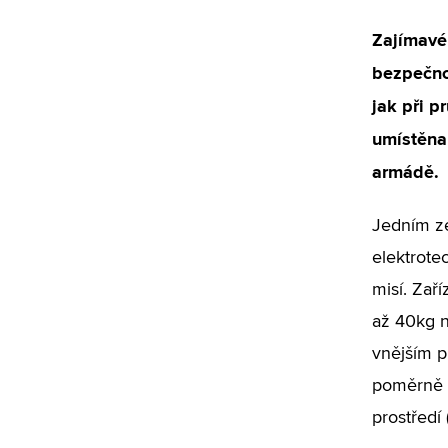
Zajímavé
bezpečnos
jak při p
umístěna 
armádě.
Jedním ze
elektrote
misí. Zař
až 40kg n
vnějším p
poměrně š
prostředí