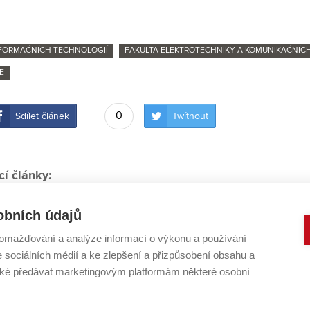
NFORMAČNÍCH TECHNOLOGIÍ
FAKULTA ELEKTROTECHNIKY A KOMUNIKAČNÍC
E
0
Sdílet článek
Twítnout
cí články:
T, které hýbou světem vědy a techniky
obních údajů
ler: Největší brzdou rychlejšího IT rozvoje je nedostatek l
omažďování a analýze informací o výkonu a používání
 violoncello hraje koncertní mistr filharmonie i hokejista
e sociálních médií a ke zlepšení a přizpůsobení obsahu a
 VUT ochrání včelstva před vyhladověním i krádeží
é předávat marketingovým platformám některé osobní
ečnost roste raketově. Nový program proCyber na VUT h