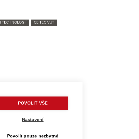
H TECHNOLOGIÍ
CEITEC VUT
idí
POVOLIT VŠE
Nastavení
odnotí první studenti
Povolit pouze nezbytné