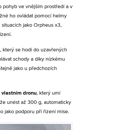
ro pohyb ve vnějším prostředí a v
možné ho ovládat pomocí helmy
h situacích jako Orpheus x3,
zení.
, který se hodí do uzavřených
olávat schody a díky nízkému
Stejně jako u předchozích
vlastním dronu
, který umí
že unést až 300 g, automaticky
bo jako podporu při řízení mise.