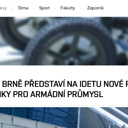
jevy
Téma
Sport
Fakulty
Zápisník
NÁPADY A OBJEVY
 BRNĚ PŘEDSTAVÍ NA IDETU NOVÉ 
NKY PRO ARMÁDNÍ PRŮMYSL