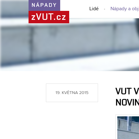
NÁPADY
Lidé
Nápady a ob
zVUT.cz
VUT V
19. KVĚTNA 2015
NOVI