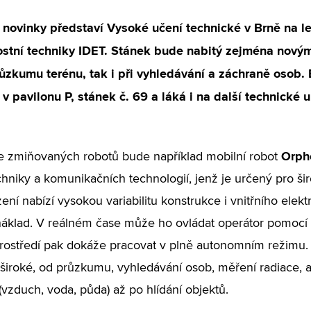
 novinky představí Vysoké učení technické v Brně na l
tní techniky IDET. Stánek bude nabitý zejména novými 
růzkumu terénu, tak i při vyhledávání a záchraně osob
v pavilonu P, stánek č. 69 a láká i na další technické u
Orph
 zmiňovaných robotů bude například mobilní robot
chniky a komunikačních technologií, jenž je určený pro 
ízení nabízí vysokou variabilitu konstrukce i vnitřního ele
áklad. V reálném čase může ho ovládat operátor pomocí t
rostředí pak dokáže pracovat v plně autonomním režimu. 
iroké, od průzkumu, vyhledávání osob, měření radiace, 
 (vzduch, voda, půda) až po hlídání objektů.