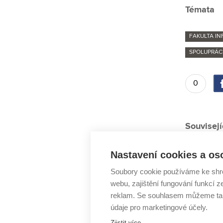
Témata
FAKULTA I
SPOLUPRÁC
0
Souvisejí
Ženy z VU
Nastavení cookies a os
Martin Cíg
Soubory cookie používáme ke shr
Na tištěné
webu, zajištění fungování funkcí z
Senzory z
reklam. Se souhlasem můžeme tak
Kyberbezp
údaje pro marketingové účely.
Zjistit více