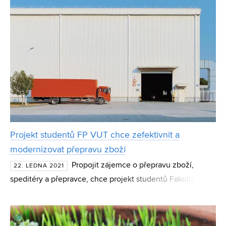
Projekt studentů FP VUT chce zefektivnit a
modernizovat přepravu zboží
Propojit zájemce o přepravu zboží,
22. LEDNA 2021
speditéry a přepravce, chce projekt studentů Fakulty
podnikatelské VUT. LogDab neboli logistická databáze má
sloužit ke zjednodušení kontaktu mezi všemi stranami zap