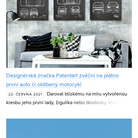
Designérská značka Patentart zvěční na plátno
první auto či oblíbený motocykl
Darovat blízkému na míru vytvořenou
22. ČERVNA 2021
kresbu jeho první lady, žigulíka nebo škodovky, která je
opatřena datem registrace vozidla či jménem řidiče. To
umožňuje slovenská značka Patentart specializující s