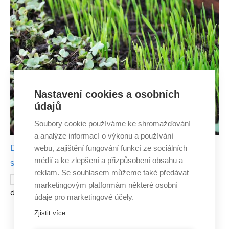
Nastavení cookies a osobních
údajů
Soubory cookie používáme ke shromažďování
a analýze informací o výkonu a používání
Domácí pěstování zdravých mikrobylin přivedlo
webu, zajištění fungování funkcí ze sociálních
médií a ke zlepšení a přizpůsobení obsahu a
studenta k podnikání
reklam. Se souhlasem můžeme také předávat
Ředkvička, řeřicha nebo hrášek u vás
7. LEDNA 2021
marketingovým platformám některé osobní
doma na parapetu. Že na to nemáte čas a místo? Řešením
údaje pro marketingové účely.
můžou být takzvané microgreens. Vzrostlejší klíčky
Zjistit více
zeleniny a bylin v posledních měsících dobývají srdce šir