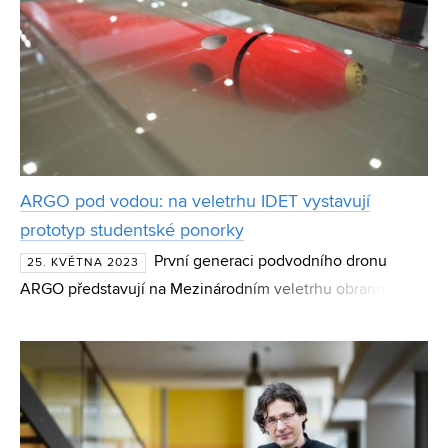
ARGO pod vodou: na veletrhu IDET vystavují
prototyp studentské ponorky
První generaci podvodního dronu
25. KVĚTNA 2023
ARGO představují na Mezinárodním veletrhu obranné a
bezpečnostní techniky IDET studenti VUT v Brně. Tým
strojLAB, který sdružuje studenty napříč fakultami i obory,
prac