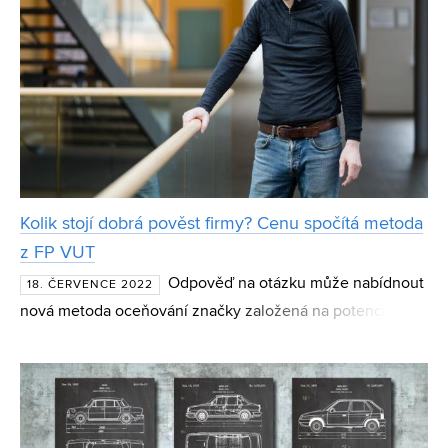
Kolik stojí dobrá pověst firmy? Cenu spočítá metoda
z FP VUT
Odpověď na otázku může nabídnout
18. ČERVENCE 2022
nová metoda oceňování značky založená na potenciálních
rizicích trhu. Autory nového konceptu brand valuation,
který byl zveřejněn v prestižním časopise Oeconomia
Coper