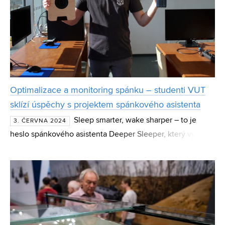
Optimalizace a monitoring spánku – studenti VUT
sklízí úspěchy s projektem spánkového asistenta
Sleep smarter, wake sharper – to je
3. ČERVNA 2024
heslo spánkového asistenta Deeper Sleeper, který využívá
umělou inteligenci a synchronizaci biologických hodin ke
zkvalitnění spánku. Na vývoji hardwarového prototy