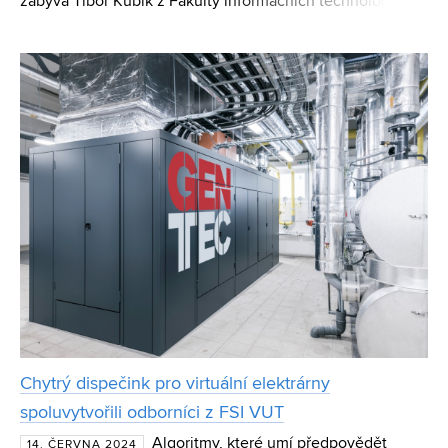
zabývá Tibor Kubík z Fakulty informačních technologií
VUT. Ve své práci se tento doktorský student dlouhodobě
věnuje oblasti analýzy medicínských dat a konkrétně
Chytrý dispečink pro virtuální elektrárny
spoluvytvořili odborníci z FSI VUT
Algoritmy, které umí předpovědět
14. ČERVNA 2024