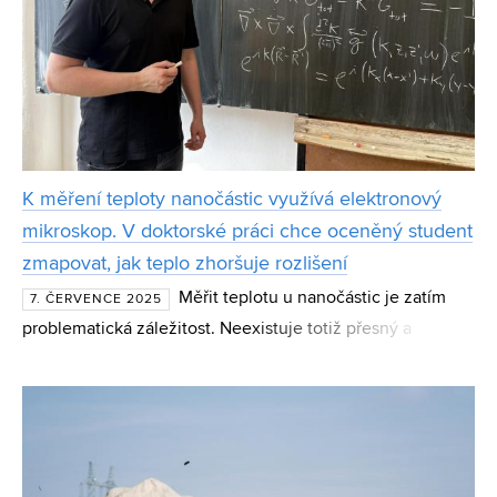
K měření teploty nanočástic využívá elektronový
mikroskop. V doktorské práci chce oceněný student
zmapovat, jak teplo zhoršuje rozlišení
Měřit teplotu u nanočástic je zatím
7. ČERVENCE 2025
problematická záležitost. Neexistuje totiž přesný a
spolehlivý postup, jak zahřívání, přenos a šíření tepla v
takto malé škále zjišťovat. Jiří Kabát z CEITEC VUT se