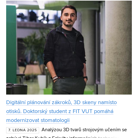
výzkumníci z Fakulty chemické Vysokého učení techn
Digitální plánování zákroků, 3D skeny namísto
otisků. Doktorský student z FIT VUT pomáhá
modernizovat stomatologii
Analýzou 3D tvarů strojovým učením se
7. LEDNA 2025