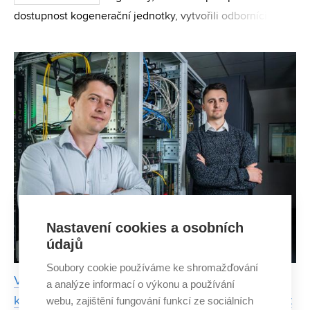
dostupnost kogenerační jednotky, vytvořili odborníci z
Fakulty strojního inženýrství VUT. Ve spolupráci se
společností KARLA a týmem z GENTEC CHP pak v rámci
TAČR proj
Nastavení cookies a osobních
údajů
Soubory cookie používáme ke shromažďování
Vědci z FEKT VUT se spolupodílí na vývoji chytré
a analýze informací o výkonu a používání
křižovatky. Ta by mohla zefektivnit dopravu a zajistit
webu, zajištění fungování funkcí ze sociálních