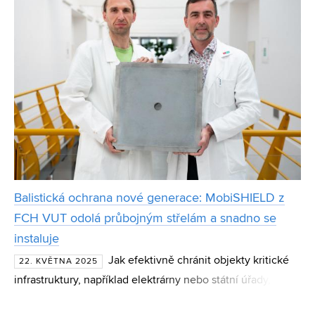
Balistická ochrana nové generace: MobiSHIELD z
FCH VUT odolá průbojným střelám a snadno se
instaluje
Jak efektivně chránit objekty kritické
22. KVĚTNA 2025
infrastruktury, například elektrárny nebo státní úřady, před
střeleckými útoky? Odpověď na tuto otázku hledají