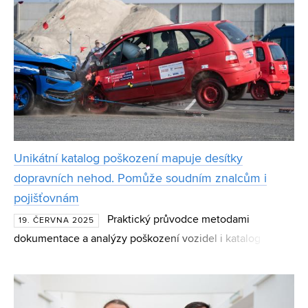
Unikátní katalog poškození mapuje desítky
dopravních nehod. Pomůže soudním znalcům i
pojišťovnám
Praktický průvodce metodami
19. ČERVNA 2025
dokumentace a analýzy poškození vozidel i katalog
charakteristických poškození. To jsou výstupy projektu, na
kterém spolupracovalo Centrum dopravního výzkumu a
Ústav soud