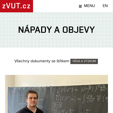
zVUT.cz
MENU
EN
NÁPADY A OBJEVY
Všechny dokumenty se štítkem
VĚDA A VÝZKUM