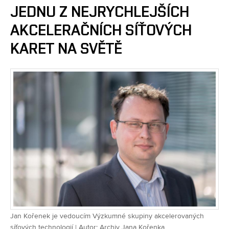
JEDNU Z NEJRYCHLEJŠÍCH
AKCELERAČNÍCH SÍŤOVÝCH
KARET NA SVĚTĚ
Jan Kořenek je vedoucím Výzkumné skupiny akcelerovaných
síťových technologií | Autor: Archiv Jana Kořenka