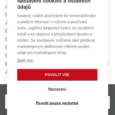
Nastavení cookies a osobních
Ještě pořád jsme se nedostali do nejhoršího bodu.
údajů
Rozhovor s Antonem Fircem, oceněným v Ceně
Soubory cookie používáme ke shromažďování
a analýze informací o výkonu a používání
Josepha Fouriera
webu, zajištění fungování funkcí ze sociálních
Baví mě zjišťovat, proč věci fungují tak, jak fungují,
médií a ke zlepšení a přizpůsobení obsahu a
říká oceněný doktorand z FIT VUT
reklam. Se souhlasem můžeme také předávat
marketingovým platformám některé osobní
FIT VUT pomáhá rozvoji aplikace Záchranka
údaje pro marketingové účely.
Odstraníme nádor z mozku, epileptické záchvaty i
Zjistit více
třes rukou. Bez jediného řezu, tvrdí programátor Jiří
Jaroš
POVOLIT VŠE
Nastavení
Povolit pouze nezbytné