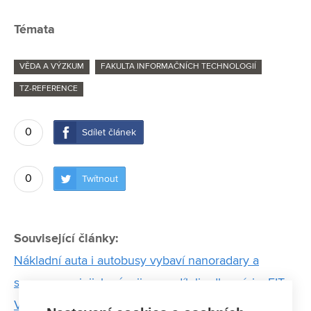
Témata
VĚDA A VÝZKUM
FAKULTA INFORMAČNÍCH TECHNOLOGIÍ
TZ-REFERENCE
0
Sdílet článek
0
Twítnout
Související články:
Nákladní auta i autobusy vybaví nanoradary a
senzory, na jejich vývoji se podíleli odborníci z FIT
VUT. Zvýší bezpečnost na silnicích