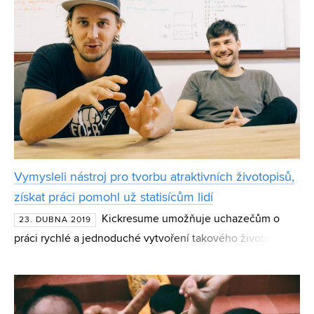
Vymysleli nástroj pro tvorbu atraktivních životopisů,
získat práci pomohl už statisícům lidí
Kickresume umožňuje uchazečům o
23. DUBNA 2019
práci rychlé a jednoduché vytvoření takového životopisu,
který zaujme na první pohled. Svým uživatelům poradí
také s tvorbou motivačního dopisu či osobních webových
str