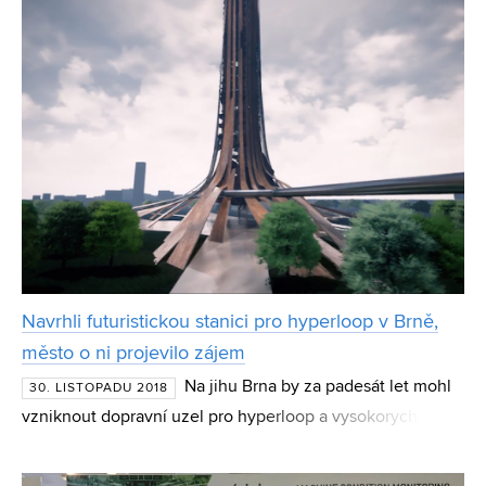
Navrhli futuristickou stanici pro hyperloop v Brně,
město o ni projevilo zájem
Na jihu Brna by za padesát let mohl
30. LISTOPADU 2018
vzniknout dopravní uzel pro hyperloop a vysokorychlostní
vlaky. Dřevěný mrakodrap prorostlý zelení by však
nesloužil pouze jako přestupní stanice, lidé by v něm moh