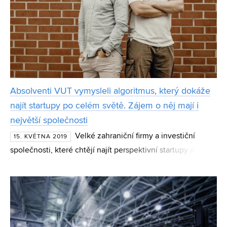
Absolventi VUT vymysleli algoritmus, který dokáže
najít startupy po celém světě. Zájem o něj mají i
největší společnosti
Velké zahraniční firmy a investiční
15. KVĚTNA 2019
společnosti, které chtějí najít perspektivní startupy a
inovativní technologie, žádají stále častěji o pomoc český
projekt Leadspicker. Ten využívá chytrý algoritmu