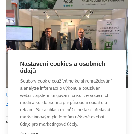
Nastavení cookies a osobních
údajů
Soubory cookie používáme ke shromažďování
a analýze informací o výkonu a používání
Unikátní služba absolventů FSI předvídá poruchy a
webu, zajištění fungování funkcí ze sociálních
médií a ke zlepšení a přizpůsobení obsahu a
zvyšuje efektivnost tvářecích strojů
reklam. Se souhlasem můžeme také předávat
Vymysleli technologii, která
8. LISTOPADU 2018
marketingovým platformám některé osobní
umožňuje sledovat a analyzovat tvářecí stroje. Díky tomu
údaje pro marketingové účely.
dokážou zpřesnit výrobu, uspořit materiál a předvídat
Zjistit více