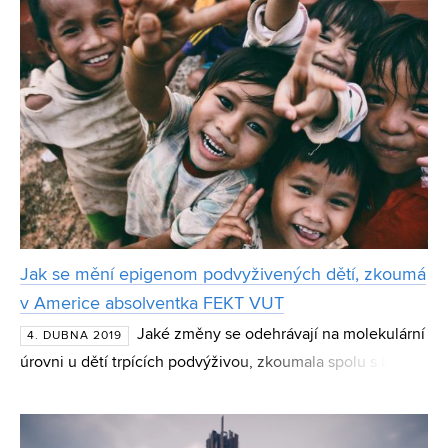
Jak se mění epigenom podvyživených dětí, zkoumá
v Americe absolventka FEKT VUT
Jaké změny se odehrávají na molekulární
4. DUBNA 2019
úrovni u dětí trpících podvýživou, zkoumala spolu s kolegy
na University of Virginia absolventka Ústavu
biomedicínského inženýrství FEKT VUT Kristýna Kupková.
J