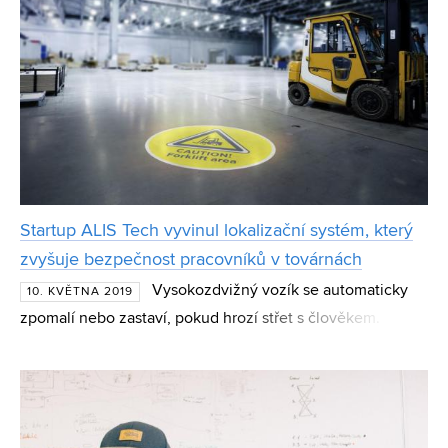
Startup ALIS Tech vyvinul lokalizační systém, který
zvyšuje bezpečnost pracovníků v továrnách
Vysokozdvižný vozík se automaticky
10. KVĚTNA 2019
zpomalí nebo zastaví, pokud hrozí střet s člověkem.
Inteligentní přechod uvnitř továrny usměrňuje pohyb
pracovníků a manipulačních strojů. Vibrující hodinky
dávají