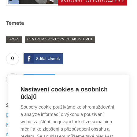
VSTOUPIT DO FOTOGALERIE
Témata
SPORT
CENTRUM SPORTOVNÍCH AKTIVIT VUT
0
Sdílet článek
0
Twítnout
Nastavení cookies a osobních
údajů
Související články:
Soubory cookie používáme ke shromažďování
a analýze informací o výkonu a používání
Den sportu nabídne rugby, turistiku i sjezd řeky
webu, zajištění fungování funkcí ze sociálních
Fotoreportáž: CESA hostila desetiboj v boulderingu
médií a ke zlepšení a přizpůsobení obsahu a
Na Boulder Open Air se utkali profesionální i
reklam. Se souhlasem můžeme také předávat