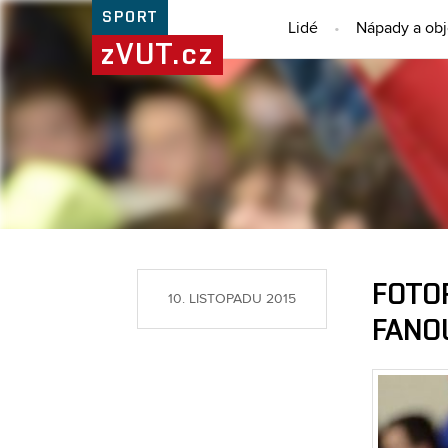
SPORT
Lidé
Nápady a ob
zVUT.cz
FOTO
10. LISTOPADU 2015
FANO