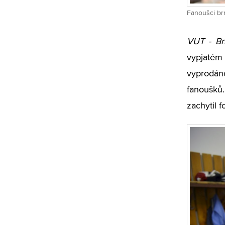
Fanoušci brn
VUT - Br
vypjatém 
vyprodáno
fanoušků.
zachytil f