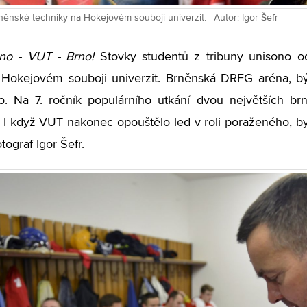
ěnské techniky na Hokejovém souboji univerzit. | Autor: Igor Šefr
no - VUT - Brno!
Stovky studentů z tribuny unisono o
Hokejovém souboji univerzit. Brněnská DRFG aréna, býv
. Na 7. ročník populárního utkání dvou největších brn
 I když VUT nakonec opouštělo led v roli poraženého, by
otograf Igor Šefr.