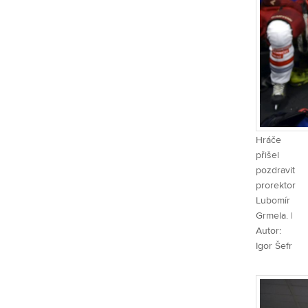
Hráče
přišel
pozdravit
prorektor
Lubomír
Grmela. |
Autor:
Igor Šefr