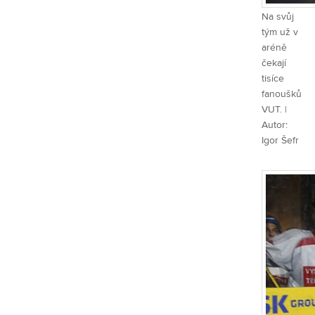
Na svůj
tým už v
aréně
čekají
tisíce
fanoušků
VUT. |
Autor:
Igor Šefr