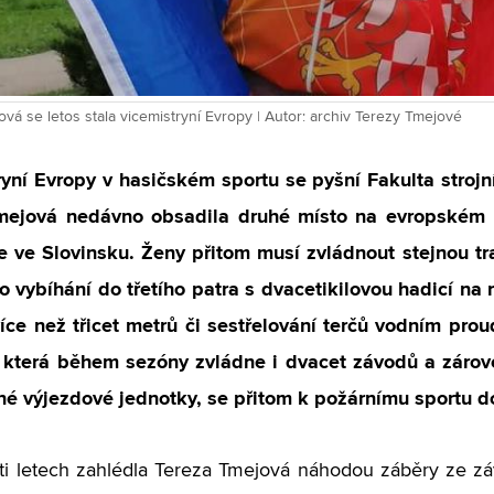
vá se letos stala vicemistryní Evropy | Autor: archiv Terezy Tmejové
yní Evropy v hasičském sportu se pyšní Fakulta strojn
mejová nedávno obsadila druhé místo na evropském m
e ve Slovinsku. Ženy přitom musí zvládnout stejnou tr
o vybíhání do třetího patra s dvacetikilovou hadicí na
více než třicet metrů či sestřelování terčů vodním pr
 která během sezóny zvládne i dvacet závodů a zárove
né výjezdové jednotky, se přitom k požárnímu sportu d
ti letech zahlédla Tereza Tmejová náhodou záběry ze záv