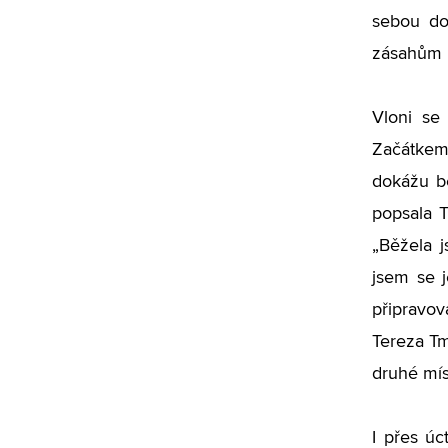
sebou do
zásahům n
Vloni se
Začátkem 
dokážu be
popsala T
„Běžela j
jsem se 
připravov
Tereza Tm
druhé mís
I přes ú