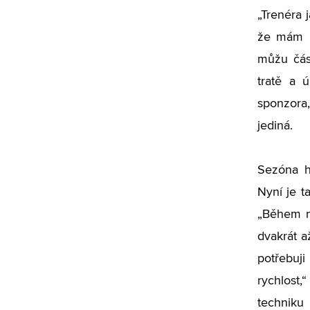
„Trenéra 
že mám k
můžu část
tratě a 
sponzora,
jediná.
Sezóna h
Nyní je t
„Během ní
dvakrát až
potřebuj
rychlost,
techniku