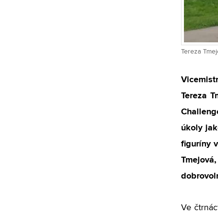
Tereza Tmejo
Vicemistr
Tereza T
Challeng
úkoly jak
figuríny 
Tmejová,
dobrovol
Ve čtrnác