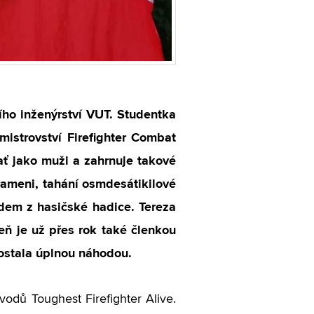
ího inženýrství VUT. Studentka
istrovství Firefighter Combat
ať jako muži a zahrnuje takové
 rameni, tahání osmdesátikilové
oudem z hasičské hadice. Tereza
ň je už přes rok také členkou
ostala úplnou náhodou.
odů Toughest Firefighter Alive.