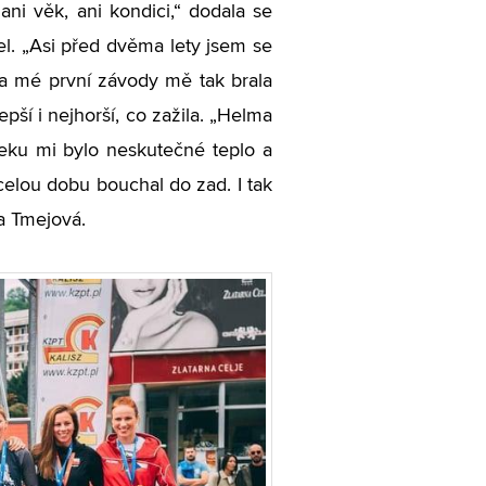
ni věk, ani kondici,“ dodala se
šel. „Asi před dvěma lety jsem se
 Na mé první závody mě tak brala
epší i nejhorší, co zažila. „Helma
leku mi bylo neskutečné teplo a
 celou dobu bouchal do zad. I tak
za Tmejová.