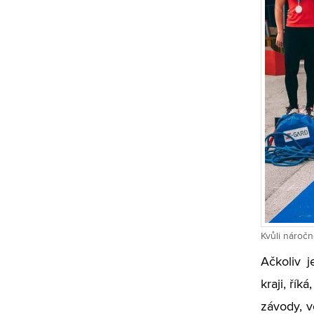
Kvůli náročn
Ačkoliv 
kraji, ří
závody, v