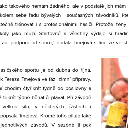
jako takového nemám žádného, ale v podstatě jich mám 
olem sebe řadu bývalých i současných závodníků, kteř
ečně trénovat i s profesionálními hasiči. Protože ženy
úkoly jako muži. Startovné a všechny výdaje si hr
 ani podporu od sboru,“ dodala Tmejová s tím, že ve sb
asičského sportu je od dubna do října.
ak Tereza Tmejová ve fázi zimní přípravy.
 chodím čtyřikrát týdně do posilovny a
 třikrát týdně běhat či plavat. Pří závodě
i velkou sílu, v některých částech i
“ popsala Tmejová. Kromě toho piluje také
 jednotlivých závodů. V sezóně ji pak