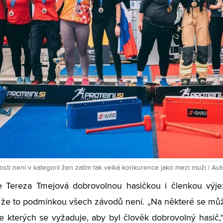
osti není v kategorii žen zatím tak velká konkurence jako mezi muži | Au
je Tereza Tmejová dobrovolnou hasičkou i členkou výj
ká, že to podmínkou všech závodů není. „Na některé se může
e kterých se vyžaduje, aby byl člověk dobrovolný hasič,