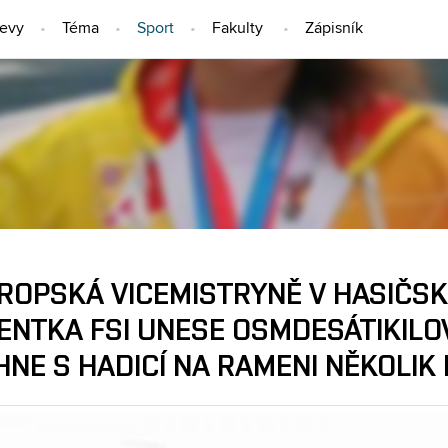
jevy
Téma
Sport
Fakulty
Zápisník
SPORT
VROPSKÁ VICEMISTRYNĚ V HASIČS
ENTKA FSI UNESE OSMDESÁTIKILO
NE S HADICÍ NA RAMENI NĚKOLIK