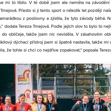
e mi to líbilo. V té době jsem ale neměla na závodění a
mejová. Přesto si ji tento sport o několik let později na
kamarádkou z posilovny a zjistila, že tyto závody běhá.
“ dodala Tereza Tmejová. Podle jejích slov to bylo to nejl
 do obličeje, takže jsem nic neviděla. V zásahovém ob
kilový dýchací přístroj jsem si špatně nastavila, takže mi
la, že tohle si chci co nejdříve zopakovat,“ popsala Tere