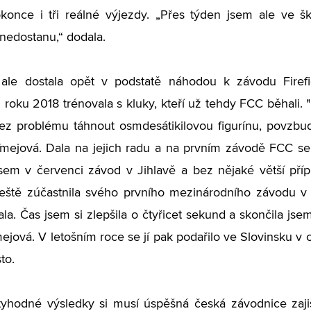
konce i tři reálné výjezdy. „Přes týden jsem ale ve 
edostanu,“ dodala.
 ale dostala opět v podstatě náhodou k závodu Firefi
roku 2018 trénovala s kluky, kteří už tehdy FCC běhali. "
z problému táhnout osmdesátikilovou figurínu, povzbudi
mejová. Dala na jejich radu a na prvním závodě FCC se 
sem v červenci závod v Jihlavě a bez nějaké větší přípr
ještě zúčastnila svého prvního mezinárodního závodu v
ala. Čas jsem si zlepšila o čtyřicet sekund a skončila jse
ejová. V letošním roce se jí pak podařilo ve Slovinsku v
to.
ctyhodné výsledky si musí úspěšná česká závodnice zaj