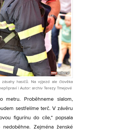
í zásahy hasičů. Na výjezd ale člověka
epřipraví | Autor: archiv Terezy Tmejové
ho metru. Proběhneme slalom,
oudem sestřelíme terč. V závěru
vou figurínu do cíle,“ popsala
le nedoběhne. Zejména ženské