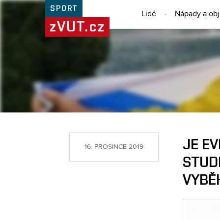
SPORT
Lidé
Nápady a ob
zVUT.cz
JE E
16. PROSINCE 2019
STUD
VYBĚH