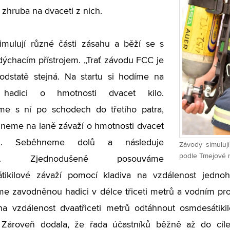
t zhruba na dvaceti z nich.
imulují různé části zásahu a běží se s
dýchacím přístrojem. „Trať závodu FCC je
odstatě stejná. Na startu si hodíme na
hadici o hmotnosti dvacet kilo.
e s ní po schodech do třetího patra,
neme na laně závaží o hmotnosti dvacet
mů. Seběhneme dolů a následuje
Závody simuluj
podle Tmejové n
box. Zjednodušeně posouváme
tikilové závaží pomocí kladiva na vzdálenost jedno
e zavodněnou hadici v délce třiceti metrů a vodním pr
 vzdálenost dvaatřiceti metrů odtáhnout osmdesátikilo
 Zároveň dodala, že řada účastníků běžně až do cí