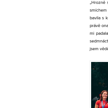
„Hrozně s
smíchem T
bavila s 
právě ona,
mi padala
sedmnácti
jsem vědě