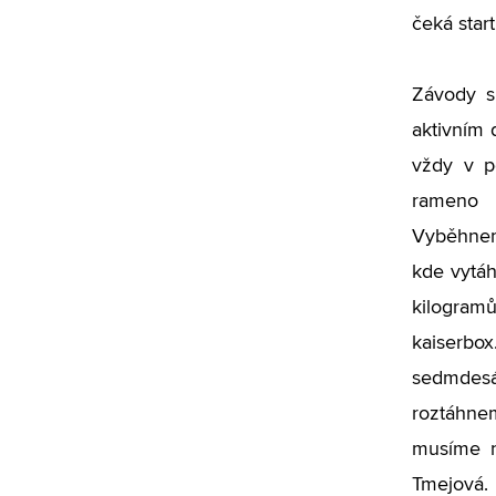
čeká star
Závody s
aktivním 
vždy v p
rameno 
Vyběhnem
kde vytáh
kilogra
kaiser
sedmdesá
roztáhnem
musíme na
Tmejová.