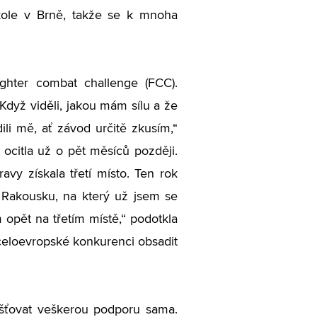
škole v Brně, takže se k mnoha
ghter combat challenge (FCC).
Když viděli, jakou mám sílu a že
li mě, ať závod určitě zkusím,“
ocitla už o pět měsíců později.
avy získala třetí místo. Ten rok
 Rakousku, na který už jsem se
m opět na třetím místě,“ podotkla
 celoevropské konkurenci obsadit
išťovat veškerou podporu sama.