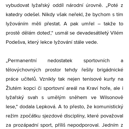
vybudovat lyžařský oddíl národní úrovně. „Poté z
katedry odešel. Nikdy však neřekl, že bychom s tím
lyžováním měli přestat. A pak umřel – takže to
prostě dělám doteď,“ usmál se devadesátiletý Vilém
Podešva, který lekce lyžování stále vede.
„Permanentní nedostatek sportovních a
tělovýchovných prostor tehdy řešily brigádnické
práce učitelů. Vznikly tak nejen tenisové kurty na
Žlutém kopci či sportovní areál na Kraví hoře, ale i
lyžařský svah s umělým sněhem ve Wilsonově
lese,“ dodala Lepková. A to přesto, že komunistický
režim zpočátku sjezdové disciplíny, které považoval
za prozápadní sport, příliš nepodporoval. Jedním z