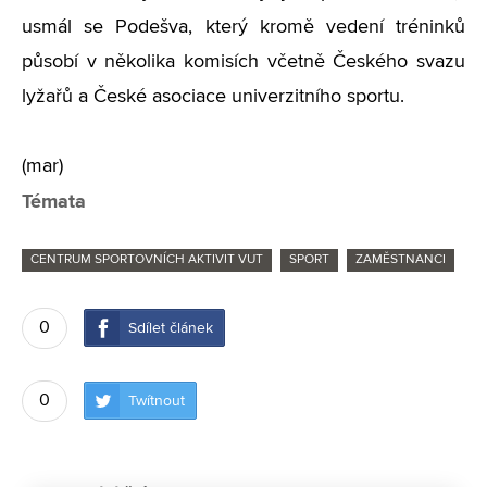
usmál se Podešva, který kromě vedení tréninků
působí v několika komisích včetně Českého svazu
lyžařů a České asociace univerzitního sportu.
(mar)
Témata
CENTRUM SPORTOVNÍCH AKTIVIT VUT
SPORT
ZAMĚSTNANCI
0
Sdílet článek
0
Twítnout