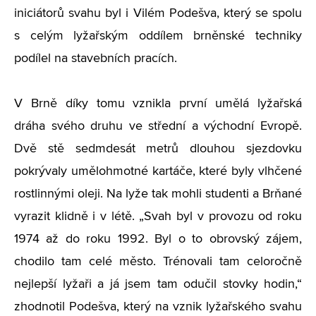
iniciátorů svahu byl i Vilém Podešva, který se spolu
s celým lyžařským oddílem brněnské techniky
podílel na stavebních pracích.
V Brně díky tomu vznikla první umělá lyžařská
dráha svého druhu ve střední a východní Evropě.
Dvě stě sedmdesát metrů dlouhou sjezdovku
pokrývaly umělohmotné kartáče, které byly vlhčené
rostlinnými oleji. Na lyže tak mohli studenti a Brňané
vyrazit klidně i v létě. „Svah byl v provozu od roku
1974 až do roku 1992. Byl o to obrovský zájem,
chodilo tam celé město. Trénovali tam celoročně
nejlepší lyžaři a já jsem tam odučil stovky hodin,“
zhodnotil Podešva, který na vznik lyžařského svahu