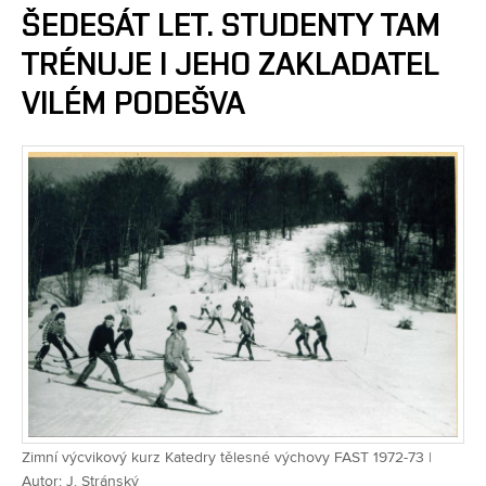
ŠEDESÁT LET. STUDENTY TAM
TRÉNUJE I JEHO ZAKLADATEL
VILÉM PODEŠVA
Zimní výcvikový kurz Katedry tělesné výchovy FAST 1972-73 |
Autor: J. Stránský