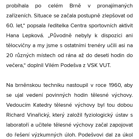
probíhala po celém Brně v pronajímaných
zařízeních. Situace se začala postupně zlepšovat od
60. let,“ popsala ředitelka Centra sportovních aktivit
Hana Lepková. „Původně nebyly k dispozici ani
tělocvičny a my jsme s ostatními trenéry učili asi na
20 různých místech od rána až do deseti hodin do
večera,“ doplnil Vilém Podešva z VSK VUT.
Na brněnskou techniku nastoupil v roce 1960, aby
se ujal vedení povinných hodin tělesné výchovy.
Vedoucím Katedry tělesné výchovy byl tou dobou
Richard Vinařický, který založil fyziologický ústav s
laboratoří a učitele tělesné výchovy začal zapojovat
do řešení výzkumných úloh. Podešvovi dal za úkol