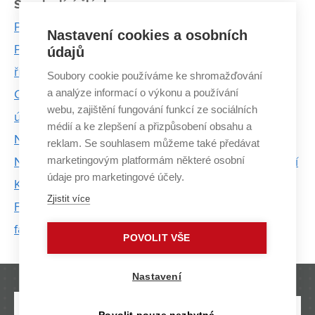
Související články:
Psychická pohoda úzce souvisí s fyzickou kondicí.
Nastavení cookies a osobních
Programem Wellbeing se snažíme ostatní podpořit,
údajů
říká Moc Králová z CESA VUT
Soubory cookie používáme ke shromažďování
a analýze informací o výkonu a používání
CESA má unikátní zařízení, které dokáže měřit
webu, zajištění fungování funkcí ze sociálních
účinnost techniky plavání
médií a ke zlepšení a přizpůsobení obsahu a
Na dva bouldery potřeboval vítěz tři pokusy
reklam. Se souhlasem můžeme také předávat
marketingovým platformám některé osobní
Na hřišti se prohánějí lentilky, říká trenér florbalu Jiří
údaje pro marketingové účely.
Kysel
Zjistit více
Fotoreportáž: Rudo před očima hokejových
fanoušků
POVOLIT VŠE
Nastavení