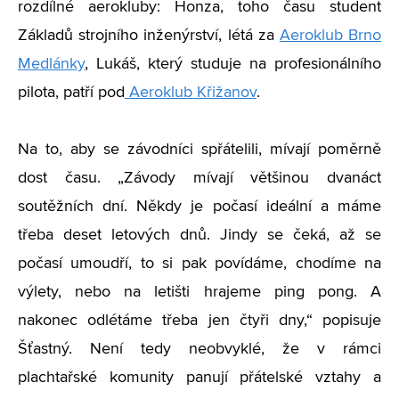
rozdílné aerokluby: Honza, toho času student
Základů strojního inženýrství, létá za
Aeroklub Brno
Medlánky
, Lukáš, který studuje na profesionálního
pilota, patří pod
Aeroklub Křižanov
.
Na to, aby se závodníci spřátelili, mívají poměrně
dost času. „Závody mívají většinou dvanáct
soutěžních dní. Někdy je počasí ideální a máme
třeba deset letových dnů. Jindy se čeká, až se
počasí umoudří, to si pak povídáme, chodíme na
výlety, nebo na letišti hrajeme ping pong. A
nakonec odlétáme třeba jen čtyři dny,“ popisuje
Šťastný. Není tedy neobvyklé, že v rámci
plachtařské komunity panují přátelské vztahy a