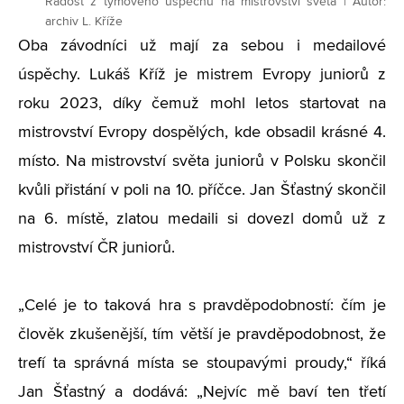
Radost z týmového úspěchu na mistrovství světa | Autor:
archiv L. Kříže
Oba závodníci už mají za sebou i medailové
úspěchy. Lukáš Kříž je mistrem Evropy juniorů z
roku 2023, díky čemuž mohl letos startovat na
mistrovství Evropy dospělých, kde obsadil krásné 4.
místo. Na mistrovství světa juniorů v Polsku skončil
kvůli přistání v poli na 10. příčce. Jan Šťastný skončil
na 6. místě, zlatou medaili si dovezl domů už z
mistrovství ČR juniorů.
„Celé je to taková hra s pravděpodobností: čím je
člověk zkušenější, tím větší je pravděpodobnost, že
trefí ta správná místa se stoupavými proudy,“ říká
Jan Šťastný a dodává: „Nejvíc mě baví ten třetí