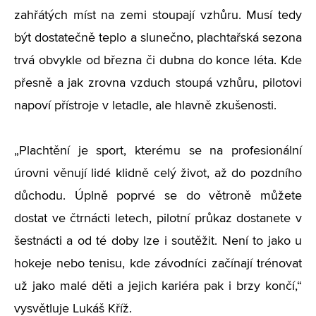
zahřátých míst na zemi stoupají vzhůru. Musí tedy
být dostatečně teplo a slunečno, plachtařská sezona
trvá obvykle od března či dubna do konce léta. Kde
přesně a jak zrovna vzduch stoupá vzhůru, pilotovi
napoví přístroje v letadle, ale hlavně zkušenosti.
„Plachtění je sport, kterému se na profesionální
úrovni věnují lidé klidně celý život, až do pozdního
důchodu. Úplně poprvé se do větroně můžete
dostat ve čtrnácti letech, pilotní průkaz dostanete v
šestnácti a od té doby lze i soutěžit. Není to jako u
hokeje nebo tenisu, kde závodníci začínají trénovat
už jako malé děti a jejich kariéra pak i brzy končí,“
vysvětluje Lukáš Kříž.