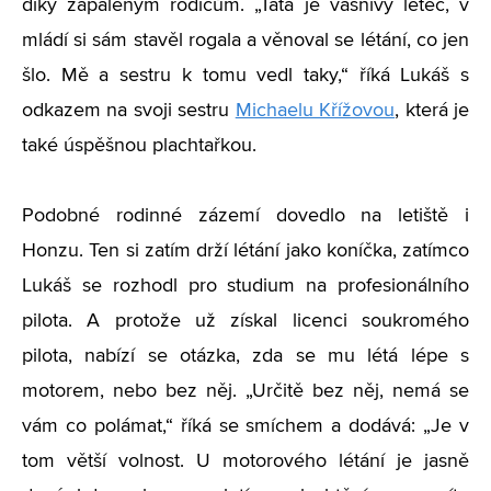
díky zapáleným rodičům. „Táta je vášnivý letec, v
mládí si sám stavěl rogala a věnoval se létání, co jen
šlo. Mě a sestru k tomu vedl taky,“ říká Lukáš s
odkazem na svoji sestru
Michaelu Křížovou
, která je
také úspěšnou plachtařkou.
Podobné rodinné zázemí dovedlo na letiště i
Honzu. Ten si zatím drží létání jako koníčka, zatímco
Lukáš se rozhodl pro studium na profesionálního
pilota. A protože už získal licenci soukromého
pilota, nabízí se otázka, zda se mu létá lépe s
motorem, nebo bez něj. „Určitě bez něj, nemá se
vám co polámat,“ říká se smíchem a dodává: „Je v
tom větší volnost. U motorového létání je jasně