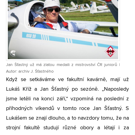
Jan Šťastný už má zlatou medaili z mistrovství ČR juniorů |
Autor: archiv J. Šťastného
Když se setkáváme ve fakultní kavárně, mají už
Lukáš Kříž a Jan Šťastný po sezóně. „Naposledy
jsme letěli na konci září,“ vzpomíná na poslední z
příhodných víkendů v tomto roce Jan Šťastný. S
Lukášem se znají dlouho, a to navzdory tomu, že na
strojní fakultě studují různé obory a létají i za