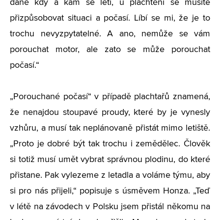
dané kdy a kam se letí, u plachtění se musíte
přizpůsobovat situaci a počasí. Líbí se mi, že je to
trochu nevyzpytatelné. A ano, nemůže se vám
porouchat motor, ale zato se může porouchat
počasí.“
„Porouchané počasí“ v případě plachtařů znamená,
že nenajdou stoupavé proudy, které by je vynesly
vzhůru, a musí tak neplánovaně přistát mimo letiště.
„Proto je dobré být tak trochu i zemědělec. Člověk
si totiž musí umět vybrat správnou plodinu, do které
přistane. Pak vylezeme z letadla a voláme týmu, aby
si pro nás přijeli,“ popisuje s úsměvem Honza. „Teď
v létě na závodech v Polsku jsem přistál někomu na