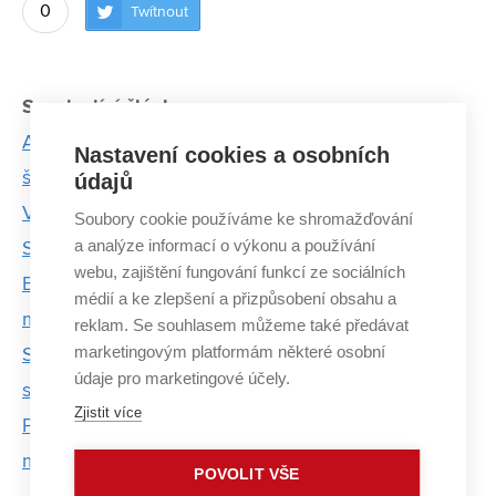
0
Twítnout
Související články:
Abych byl dobrý ve sportu, musím být dobrý ve
Nastavení cookies a osobních
škole, říká atlet David Foller
údajů
Vodní pólo v Česku platí za studentský sport.
Soubory cookie používáme ke shromažďování
a analýze informací o výkonu a používání
Stipendium je velká pomoc, říká hráč z FSI
webu, zajištění fungování funkcí ze sociálních
Basketbalem se v Česku nedá uživit, proto je dobré
médií a ke zlepšení a přizpůsobení obsahu a
mít i zadní vrátka, říká Michal Jedovnický
reklam. Se souhlasem můžeme také předávat
marketingovým platformám některé osobní
Student VUT navrhl lepší proudnici pro požární
údaje pro marketingové účely.
sport. Teď s ní začíná podnikat
Zjistit více
Pětinásobný mistr světa chystá bakalářku o
motorovém prkně
POVOLIT VŠE