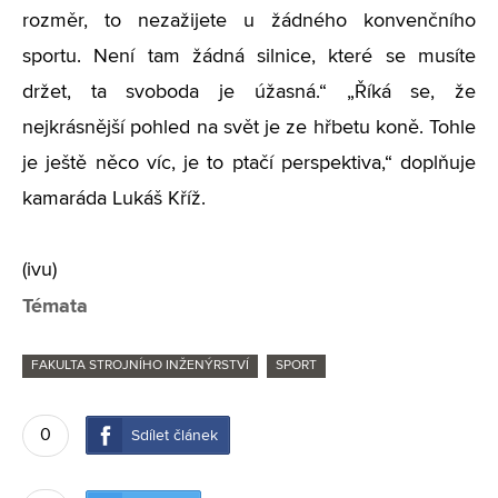
rozměr, to nezažijete u žádného konvenčního
sportu. Není tam žádná silnice, které se musíte
držet, ta svoboda je úžasná.“ „Říká se, že
nejkrásnější pohled na svět je ze hřbetu koně. Tohle
je ještě něco víc, je to ptačí perspektiva,“ doplňuje
kamaráda Lukáš Kříž.
(ivu)
Témata
FAKULTA STROJNÍHO INŽENÝRSTVÍ
SPORT
0
Sdílet článek