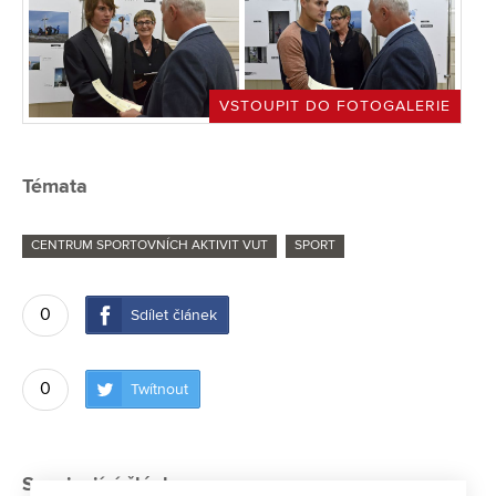
VSTOUPIT DO FOTOGALERIE
Témata
CENTRUM SPORTOVNÍCH AKTIVIT VUT
SPORT
0
Sdílet článek
0
Twítnout
Související články: