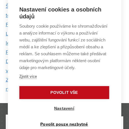
Šest akademických mistrů ČR pochází z brněnské
Nastavení cookies a osobních
techniky
údajů
Florbalisté VUT opět porazili tým MU. Podruhé
Soubory cookie používáme ke shromažďování
a analýze informací o výkonu a používání
Lyžařský oddíl na brněnské technice oslaví šedesát
webu, zajištění fungování funkcí ze sociálních
let. Studenty tam trénuje i jeho zakladatel Vilém
médií a ke zlepšení a přizpůsobení obsahu a
Podešva
reklam. Se souhlasem můžeme také předávat
marketingovým platformám některé osobní
Díky sportovnímu stipendiu může dvacetiletý
údaje pro marketingové účely.
vzpěrač z VUT trénovat devětkrát týdně
Zjistit více
Z výhry ve florbale se radoval tým MU. Zvítězil na
nájezdy
POVOLIT VŠE
Nastavení
Povolit pouze nezbytné