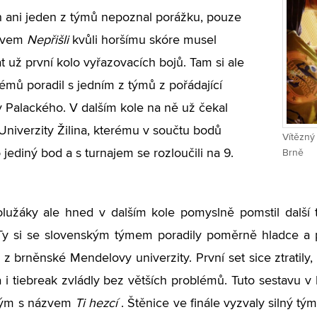
 ani jeden z týmů nepoznal porážku, pouze
zvem
Nepřišli
kvůli horšímu skóre musel
t už první kolo vyřazovacích bojů. Tam si ale
émů poradil s jedním z týmů z pořádající
y Palackého. V dalším kole na ně už čekal
Univerzity Žilina, kterému v součtu bodů
Vítězný
 jediný bod a s turnajem se rozloučili na 9.
Brně
olužáky ale hned v dalším kole pomyslně pomstil další
Ty si se slovenským týmem poradily poměrně hladce a p
 z brněnské Mendelovy univerzity. První set sice ztratily
 a i tiebreak zvládly bez větších problémů. Tuto sestavu v 
 tým s názvem
Ti hezcí
. Štěnice ve finále vyzvaly silný t