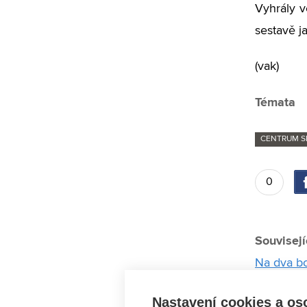
Vyhrály v
sestavě ja
(vak)
Témata
CENTRUM S
0
Souvisejí
Na dva bo
Táborníky
Nastavení cookies a os