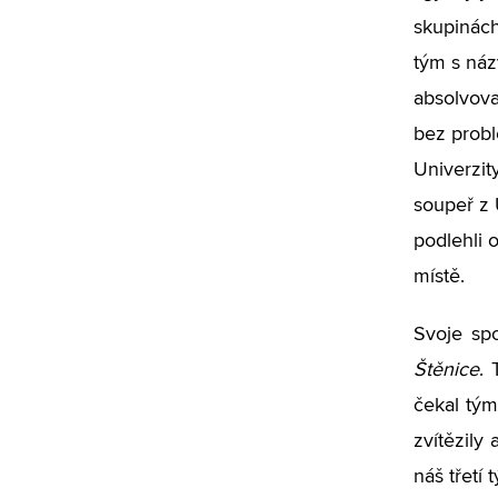
skupinách
tým s ná
absolvova
bez probl
Univerzit
soupeř z 
podlehli o
místě.
Svoje sp
Štěnice
. 
čekal tým
zvítězily
náš třetí