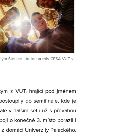
 tým Štěnice | Autor: archiv CESA VUT v
 tým z VUT, hrající pod jménem
ostoupily do semifinále, kde je
, ale v dalším setu už s převahou
boji o konečné 3. místo porazil i
ým z domácí Univerzity Palackého.