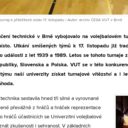
rnaj k příležitosti oslav 17. listopadu | Autor: archiv CESA VUT v Brně
čení technické v Brně vybojovalo na volejbalovém tur
ísto. Utkání smíšených týmů k 17. listopadu již tra
 události z let 1939 a 1989. Letos se tohoto turnaje 
publiky, Slovenska a Polska. VUT se v této konkurenc
týmu naší univerzity získat turnajové vítězství a i l
áhoda.
technika sestavila hned tři silné a vyrovnané
žené převážně z hráčů a hráček reprezentace
o hráčů účastnících se Univerzitní volejbalové
 znát zkušenosti i sehranost. V základních