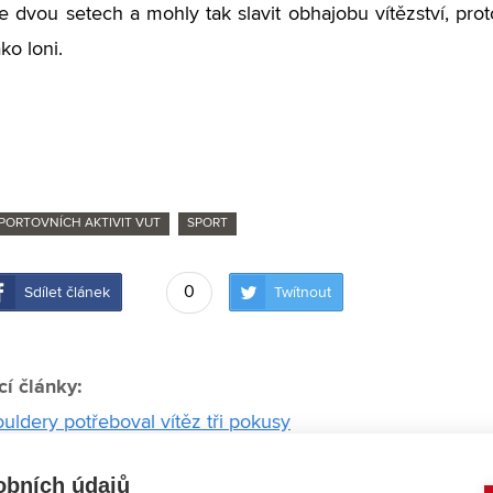
e dvou setech a mohly tak slavit obhajobu vítězství, prot
ko loni.
PORTOVNÍCH AKTIVIT VUT
SPORT
0
Sdílet článek
Twítnout
cí články:
uldery potřeboval vítěz tři pokusy
 nejvíce nadchlo koupání v řece a loďky
obních údajů