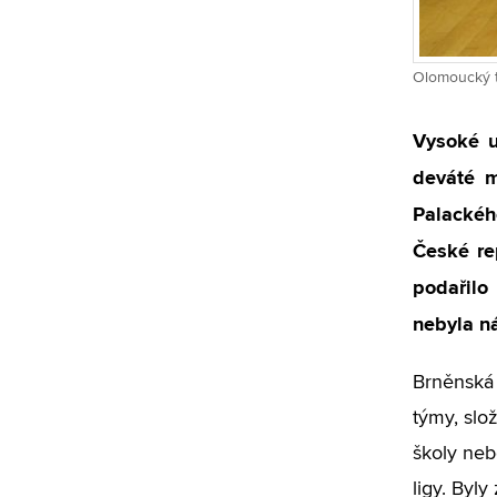
Olomoucký tu
Vysoké u
deváté m
Palackého
České re
podařilo 
nebyla n
Brněnská 
týmy, slo
školy neb
ligy. Byly