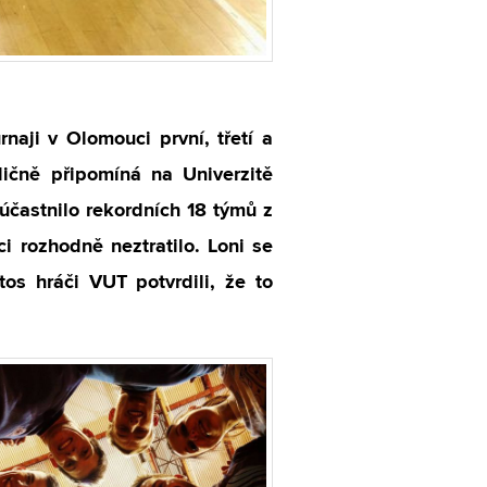
naji v Olomouci první, třetí a
dičně připomíná na Univerzitě
zúčastnilo rekordních 18 týmů z
i rozhodně neztratilo. Loni se
etos hráči VUT potvrdili, že to