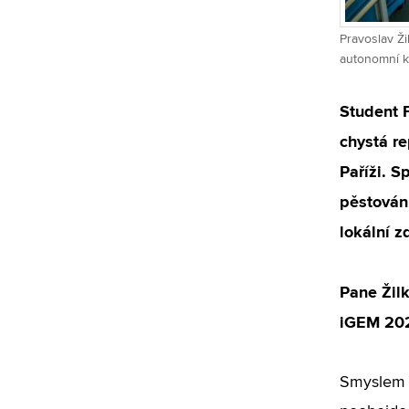
Pravoslav Ž
autonomní ku
Student F
chystá r
Paříži. S
pěstován
lokální z
Pane Žilk
iGEM 202
Smyslem j