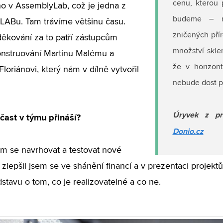
cenu, kterou 
o v AssemblyLab, což je jedna z
budeme – my
ojLABu. Tam trávíme většinu času.
zničených pří
ěkování za to patří zástupcům
množství skle
onstruování Martinu Malému a
že v horizont
loriánovi, který nám v dílně vytvořil
nebude dost p
Úryvek z pr
čast v týmu přináší?
Donio.cz
em se navrhovat a testovat nové
 zlepšil jsem se ve shánění financí a v prezentaci projektů
dstavu o tom, co je realizovatelné a co ne.