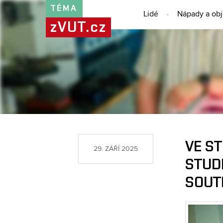
TÉMA
Lidé
Nápady a ob
zVUT.cz
VE ST
29. ZÁŘÍ 2025
STUD
SOUT