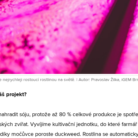
nejrychleji rostoucí rostlinou na světě. | Autor: Pravoslav Žilka, iGEM Br
áš projekt?
hradit sóju, protože až 80 % celkové produkce je spot
kých zvířat. Vyvíjíme kultivační jednotku, do které farmá
díky močůvce poroste duckweed. Rostlina se automaticky s