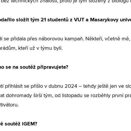
bez technických znalostí, proto je tým složený z biologů i
dařilo složit tým 21 studentů z VUT a Masarykovy unive
idí se přidala přes náborovou kampaň. Někteří, včetně mě,
rádům, kteří už v týmu byli.
o se na soutěž připravujete?
í přihlásit se přišlo v dubnu 2024 – tehdy ještě jen ve slo
vat dohromady širší tým, od listopadu se rozběhly první pr
tivátoru.
vě soutěž iGEM?