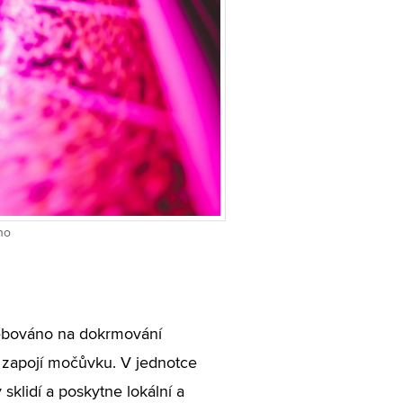
no
řebováno na dokrmování
ř zapojí močůvku. V jednotce
klidí a poskytne lokální a