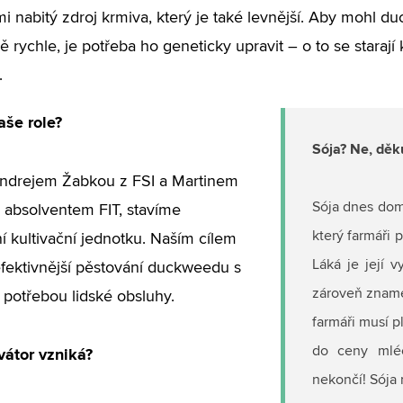
mi nabitý zdroj krmiva, který je také levnější. Aby mohl d
ě rychle, je potřeba ho geneticky upravit – o to se stara
.
aše role?
Sója? Ne, děk
Andrejem Žabkou z FSI a Martinem
Sója dnes domi
 absolventem FIT, stavíme
který farmáři 
 kultivační jednotku. Naším cílem
Láká je její 
efektivnější pěstování duckweedu s
zároveň zname
 potřebou lidské obsluhy.
farmáři musí p
vátor vzniká?
do ceny mlé
nekončí! Sója