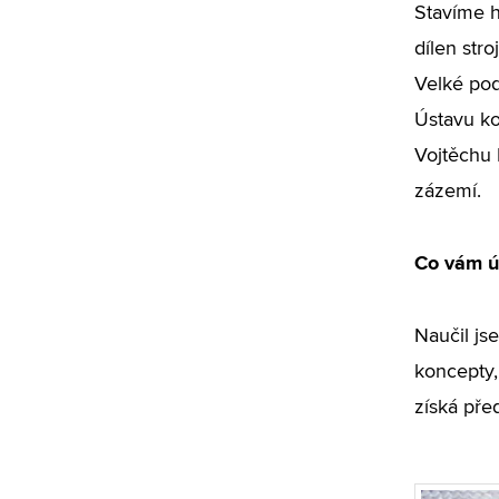
Stavíme h
dílen str
Velké pod
Ústavu k
Vojtěchu F
zázemí.
Co vám ú
Naučil js
koncepty,
získá pře