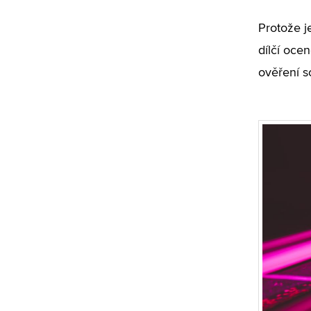
Protože je
dílčí oce
ověření s