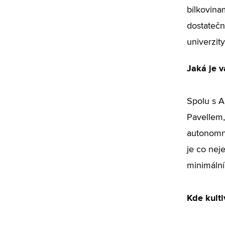
bílkovina
dostatečn
univerzity
Jaká je v
Spolu s 
Pavellem,
autonomní
je co nej
minimální
Kde kulti