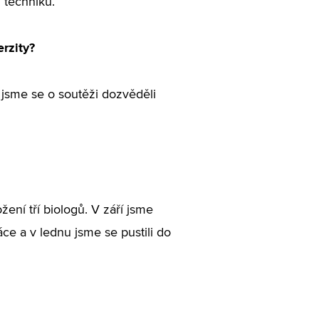
 techniků.
rzity?
 jsme se o soutěži dozvěděli
žení tří biologů. V září jsme
áce a v lednu jsme se pustili do