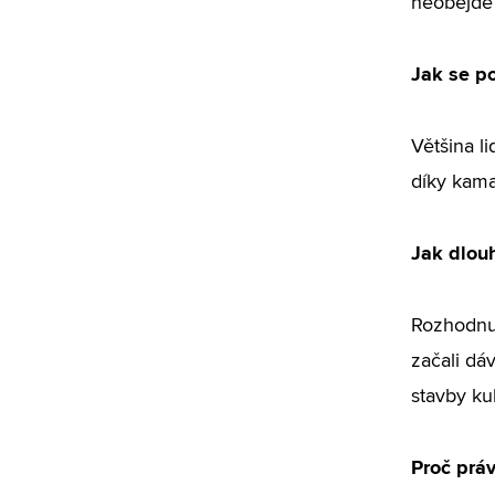
neobejde 
Jak se po
Většina l
díky kama
Jak dlouh
Rozhodnut
začali dá
stavby kul
Proč prá