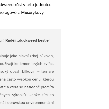
uckweed růst v této jednotce
jí kolegové z Masarykovy
uji! Raději „duckweed bestie“
nuje jako hlavní zdroj bílkovin,
používají ke krmení svých zvířat.
vysoký obsah bílkovin – ten ale
ná často vysokou cenu, kterou
latit a která se následně promítá
čných výrobků. Jenže tím to
 má i obrovskou environmentální