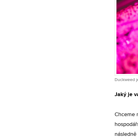
Duckweed je 
Jaký je v
Chceme na
hospodářs
následně 