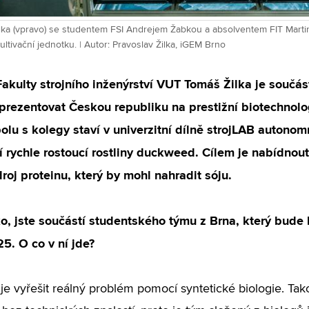
ilka (vpravo) se studentem FSI Andrejem Žabkou a absolventem FIT Marti
ltivační jednotku. | Autor: Pravoslav Žilka, iGEM Brno
akulty strojního inženýrství VUT Tomáš Žilka je součás
eprezentovat Českou republiku na prestižní biotechnol
polu s kolegy staví v univerzitní dílně strojLAB autonom
í rychle rostoucí rostliny duckweed. Cílem je nabídno
droj proteinu, který by mohl nahradit sóju.
o, jste součástí studentského týmu z Brna, který bude 
5. O co v ní jde?
e vyřešit reálný problém pomocí syntetické biologie. Tak