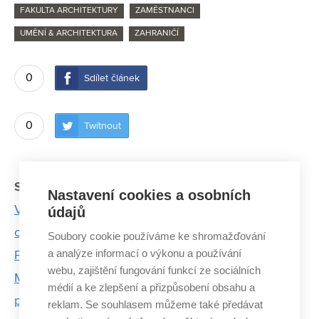
FAKULTA ARCHITEKTURY
ZAMĚSTNANCI
UMĚNÍ & ARCHITEKTURA
ZAHRANIČÍ
0
Sdílet článek
0
Twítnout
Související články:
Nastavení cookies a osobních
Vladimír Šlapeta: Brazilská architektura ovlivnila
údajů
celou Evropu
Soubory cookie používáme ke shromažďování
a analýze informací o výkonu a používání
Profesor Šlapeta přednášel v Berlíně
webu, zajištění fungování funkcí ze sociálních
Moderní dům nerovná se zdravý dům, říká
médií a ke zlepšení a přizpůsobení obsahu a
profesorka architektury Urbášková
reklam. Se souhlasem můžeme také předávat