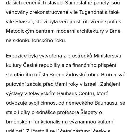
dalších ceněných staveb. Samostatné panely jsou
věnovány zrekonstruované vile Tugendhat a také
vile Stiassni, která byla veřejnosti otevřena spolu s
Metodickým centrem moderní architektury v Brně
na sklonku loňského roku.
Expozice byla vytvořena z prostředků Ministerstva
kultury České republiky a za finančního přispění
statutárního města Brna a Židovské obce Brno a své
putování začala před třemi roky v Izraeli. Zahájení
výstavy v telavivském Bauhaus Centru, které
odvozuje svoji činnost od německého Bauhausu, se
stalo i díky přednášce profesora Šlapety o
brněnském funkcionalismu významnou kulturní
událostí. Zúčastnili se jí četní zástupci česky a