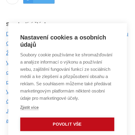
Související články:
Designéři nabírali zkušenosti v tchajwanském studiu
Nastavení cookies a osobních
CRE8, jednom z nejlepších na světě
údajů
Ženy z VUT, které hýbou světem vědy a techniky
Soubory cookie používáme ke shromažďování
a analýze informací o výkonu a používání
Vědci z VUT významně pomohli s výrobou
webu, zajištění fungování funkcí ze sociálních
ochranných pomůcek a nyní pracují na nových
médií a ke zlepšení a přizpůsobení obsahu a
projektech
reklam. Se souhlasem můžeme také předávat
marketingovým platformám některé osobní
Výstava Loučení je intimní zpovědí o odchodu
údaje pro marketingové účely.
člověka
Zjistit více
Je to dobrý pocit, sednout si na vlastní lavičku, říká
autor šlapanického mobiliáře
POVOLIT VŠE