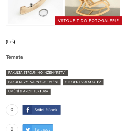
VSTOUPIT DO FOTOGALERIE
(tuš)
Témata
FAKULTA STROJNÍHO INŽENÝRSTVÍ
FAKULTA VÝTVARNÝCH UMĚNÍ
STUDENTSKÁ SOUTĚŽ
UMĚNÍ & ARCHITEKTURA
0
Sdílet článek
0
Twítnout