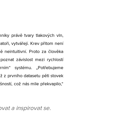
ky právě tvary tlakových vln,
toři, vytvářejí. Krev přitom není
 neintuitivní. Proto za člověka
poznat závislost mezi rychlostí
árním“ systému. „Potřebujeme
Už z prvního datasetu pěti stovek
ností, což nás mile překvapilo,“
ovat a inspirovat se.