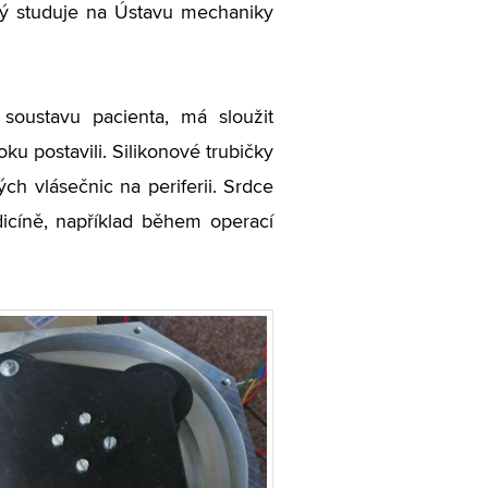
terý studuje na Ústavu mechaniky
soustavu pacienta, má sloužit
ku postavili. Silikonové trubičky
ch vlásečnic na periferii. Srdce
dicíně, například během operací