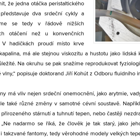
it, že jedna otáčka peristaltického
 představuje dva srdeční cykly a
eme se tedy v řádově nižších
ech otáčení než u konvenčních
. V hadičkách proudí místo krve
kapalina, má ale stejnou viskozitu a hustotu jako lidská 
ležité. Na okruhu se pak snažíme reprodukovat fyziologic
 vlny,“ popisuje doktorand Jiří Kohút z Odboru fluidního i
lny má vliv nejen srdeční onemocnění, jako arytmie, vad
ale také různé změny v samotné cévní soustavě. Napřík
přirozeného stárnutí a tuhnutí tepen, nebo častěji nezdr
. „Ne nadarmo se říká, že člověk je tak starý, jako 
t i takzvané fantomy, tedy věrohodné modely velkých tep