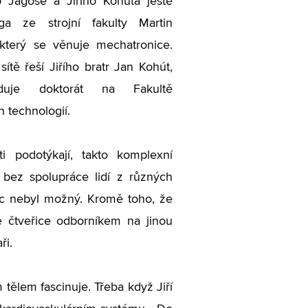
o Jagoše a Jiřího Kohúta ještě
ega ze strojní fakulty Martin
který se věnuje mechatronice.
ítě řeší Jiřího bratr Jan Kohút,
uduje doktorát na Fakultě
h technologií.
ti podotýkají, takto komplexní
bez spolupráce lidí z různých
c nebyl možný. Kromě toho, že
e čtveřice odborníkem na jinou
ři.
 tělem fascinuje. Třeba když Jiří