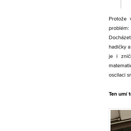
Protože v
problém:
Docházet
hadičky a
je i zni
matematic
oscilaci s
Ten umí t