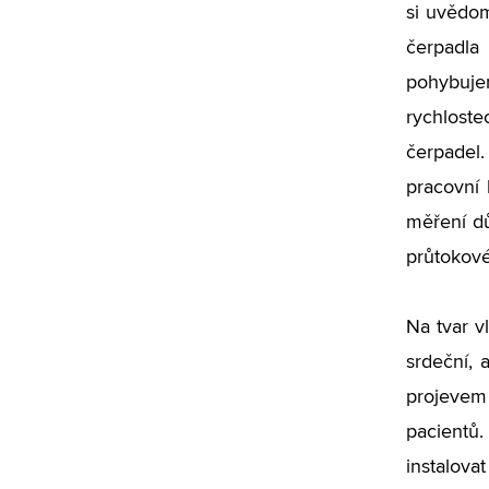
si uvědom
čerpadla
pohybuj
rychlost
čerpadel
pracovní 
měření dů
průtokové
Na tvar v
srdeční, 
projevem 
pacientů
instalova