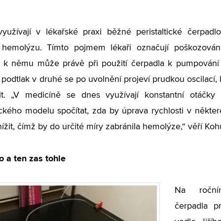
yužívají v lékařské praxi běžné peristaltické čerpadlo
 hemolýzu. Tímto pojmem lékaři označují poškozován
 k němu může právě při použití čerpadla k pumpování k
 podtlak v druhé se po uvolnění projeví prudkou oscilací
čit. „V medicíně se dnes využívají konstantní otáč
kého modelu spočítat, zda by úprava rychlosti v někter
nížit, čímž by do určité míry zabránila hemolýze,“ věří Koh
o a ten zas tohle
Na roční
čerpadla pr