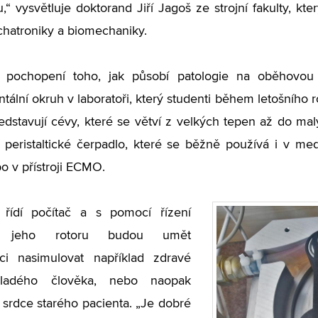
u,“ vysvětluje doktorand Jiří Jagoš ze strojní fakulty, k
chatroniky a biomechaniky.
í pochopení toho, jak působí patologie na oběhovou 
tální okruh v laboratoři, který studenti během letošního ro
dstavují cévy, které se větví z velkých tepen až do malý
 peristaltické čerpadlo, které se běžně používá i v me
o v přístroji ECMO.
 řídí počítač a s pomocí řízení
ti jeho rotoru budou umět
ci nasimulovat například zdravé
ladého člověka, nebo naopak
rdce starého pacienta. „Je dobré