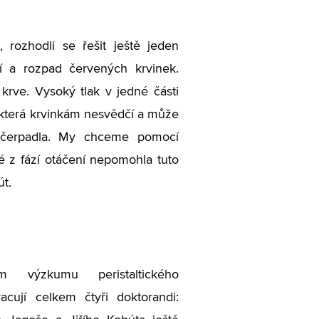
, rozhodli se řešit ještě jeden
í a rozpad červených krvinek.
rve. Vysoký tlak v jedné části
, která krvinkám nesvědčí a může
ky čerpadla. My chceme pomocí
é z fází otáčení nepomohla tuto
út.
m výzkumu peristaltického
acují celkem čtyři doktorandi: