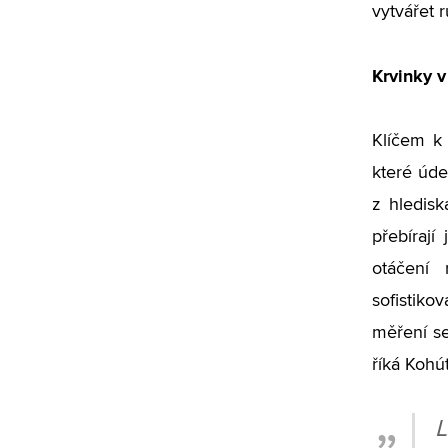
vytvářet 
Krvinky v
Klíčem k
které úde
z hledisk
přebírají
otáčení 
sofistiko
měření se
říká Kohút
L