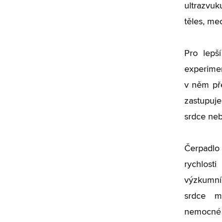
ultrazvuk
těles, me
Pro lepš
experimen
v něm pře
zastupuje
srdce neb
Čerpadlo
rychlos
výzkumní
srdce m
nemocné s