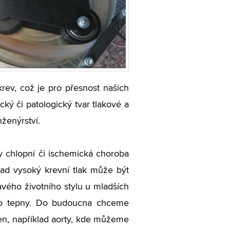
krev, což je pro přesnost našich
ký či patologický tvar tlakové a
nženýrství.
y chlopní či ischemická choroba
lad vysoký krevní tlak může být
avého životního stylu u mladších
jeho tepny. Do budoucna chceme
en, například aorty, kde můžeme