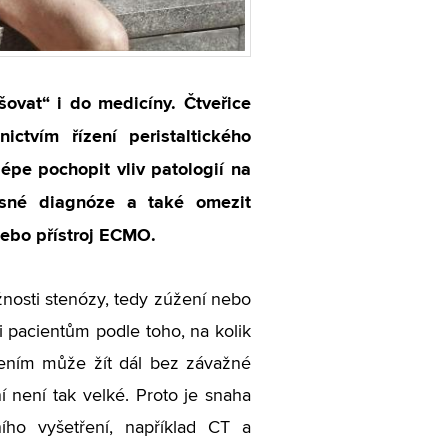
ovat“ i do medicíny. Čtveřice
ctvím řízení peristaltického
lépe pochopit vliv patologií na
asné diagnóze a také omezit
ebo přístroj ECMO.
nosti stenózy, tedy zúžení nebo
i pacientům podle toho, na kolik
žením může žít dál bez závažné
í není tak velké. Proto je snaha
ního vyšetření, například CT a