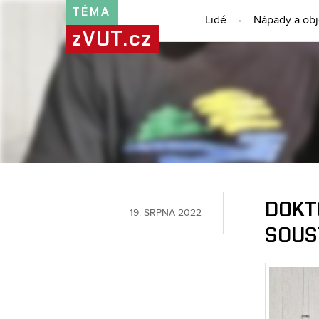
TÉMA
Lidé
Nápady a ob
zVUT.cz
DOKT
19. SRPNA 2022
SOUST