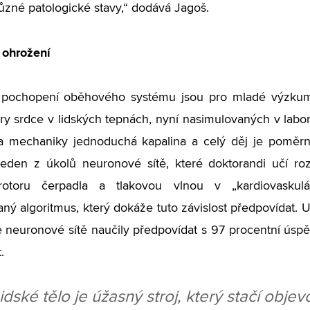
různé patologické stavy,“ dodává Jagoš.
 ohrožení
 pochopení oběhového systému jsou pro mladé výzkumní
ry srdce v lidských tepnách, nyní nasimulovaných v labora
a mechaniky jednoduchá kapalina a celý děj je poměrně
 jeden z úkolů neuronové sítě, které doktorandi učí roz
rotoru čerpadla a tlakovou vlnou v „kardiovaskul
vaný algoritmus, který dokáže tuto závislost předpovídat. 
 neuronové sítě naučily předpovídat s 97 procentní úspěš
.
idské tělo je úžasný stroj, který stačí objev