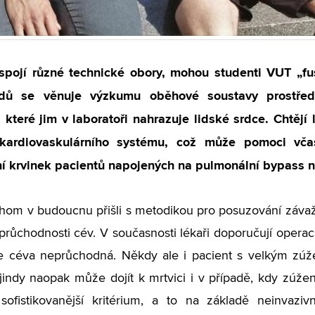
spojí různé technické obory, mohou studenti VUT „fuš
dů se věnuje výzkumu oběhové soustavy prostředni
 které jim v laboratoři nahrazuje lidské srdce. Chtějí 
 kardiovaskulárního systému, což může pomoci vč
í krvinek pacientů napojených na pulmonální bypass n
hom v budoucnu přišli s metodikou pro posuzování závaž
růchodnosti cév. V současnosti lékaři doporučují operac
je céva neprůchodná. Někdy ale i pacient s velkým zú
jindy naopak může dojít k mrtvici i v případě, kdy zúžen
sofistikovanější kritérium, a to na základě neinvaziv