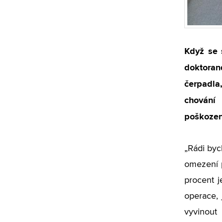
Když se 
doktoran
čerpadla,
chování
poškozen
„Rádi byc
omezení p
procent 
operace, 
vyvinout 