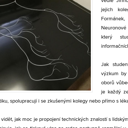
vedle Jiříh
jejich kol
Formánek, 
Neuronové s
který st
informačníc
Jak studen
výzkum by 
oborů vůbe
je každý z
iku, spolupracují i se zkušenými kolegy nebo přímo s léka
 vidět, jak moc je propojení technických znalostí s lidským