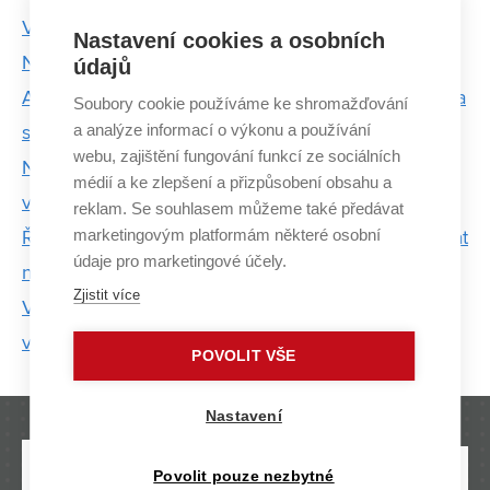
VUT navštíví Claude Cohen-Tannoudji, nositel
Nastavení cookies a osobních
Nobelovy ceny za fyziku
údajů
Adam a Kateřina Chromí: Já byla zadýchaná, brácha
Soubory cookie používáme ke shromažďování
a analýze informací o výkonu a používání
se skoro nudil
webu, zajištění fungování funkcí ze sociálních
Na elektrofakultě pracují na metodě, která odhalí
médií a ke zlepšení a přizpůsobení obsahu a
vady solárních panelů
reklam. Se souhlasem můžeme také předávat
marketingovým platformám některé osobní
Ředitel CISCO: Některé zkoušky už člověk opakovat
údaje pro marketingové účely.
nechce, ale je dobře, že jsou
Zjistit více
V Centru SIX chtějí nahradit kabely speciálním
vodivým textilem
POVOLIT VŠE
Nastavení
Povolit pouze nezbytné