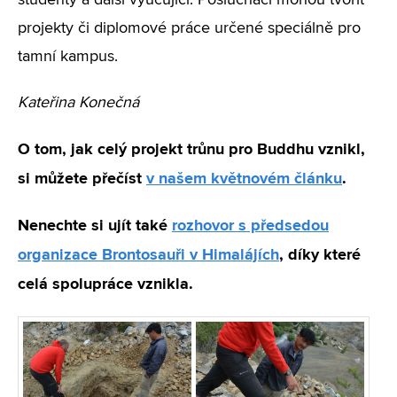
studenty a další vyučující. Posluchači mohou tvořit
projekty či diplomové práce určené speciálně pro
tamní kampus.
Kateřina Konečná
O tom, jak celý projekt trůnu pro Buddhu vznikl,
si můžete přečíst
v našem květnovém článku
.
Nenechte si ujít také
rozhovor s předsedou
organizace Brontosauři v Himalájích
, díky které
celá spolupráce vznikla.