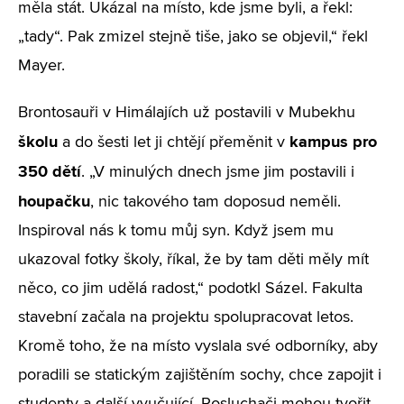
měla stát. Ukázal na místo, kde jsme byli, a řekl:
„tady“. Pak zmizel stejně tiše, jako se objevil,“ řekl
Mayer.
Brontosauři v Himálajích už postavili v Mubekhu
školu
kampus pro
a do šesti let ji chtějí přeměnit v
350 dětí
. „V minulých dnech jsme jim postavili i
houpačku
, nic takového tam doposud neměli.
Inspiroval nás k tomu můj syn. Když jsem mu
ukazoval fotky školy, říkal, že by tam děti měly mít
něco, co jim udělá radost,“ podotkl Sázel. Fakulta
stavební začala na projektu spolupracovat letos.
Kromě toho, že na místo vyslala své odborníky, aby
poradili se statickým zajištěním sochy, chce zapojit i