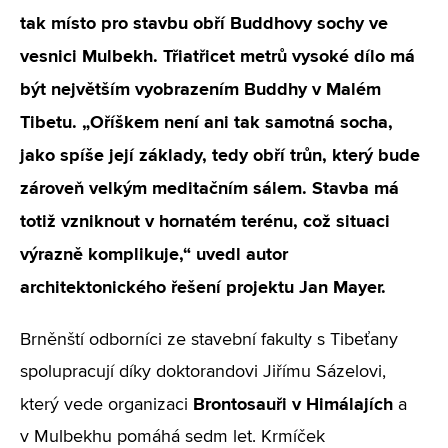
tak místo pro stavbu obří Buddhovy sochy ve
vesnici Mulbekh. Třiatřicet metrů vysoké dílo má
být největším vyobrazením Buddhy v Malém
Tibetu. „Oříškem není ani tak samotná socha,
jako spíše její základy, tedy obří trůn, který bude
zároveň velkým meditačním sálem. Stavba má
totiž vzniknout v hornatém terénu, což situaci
výrazně komplikuje,“ uvedl autor
architektonického řešení projektu Jan Mayer.
Brněnští odborníci ze stavební fakulty s Tibeťany
spolupracují díky doktorandovi Jiřímu Sázelovi,
Brontosauři v Himálajích
který vede organizaci
a
v Mulbekhu pomáhá sedm let. Krmíček