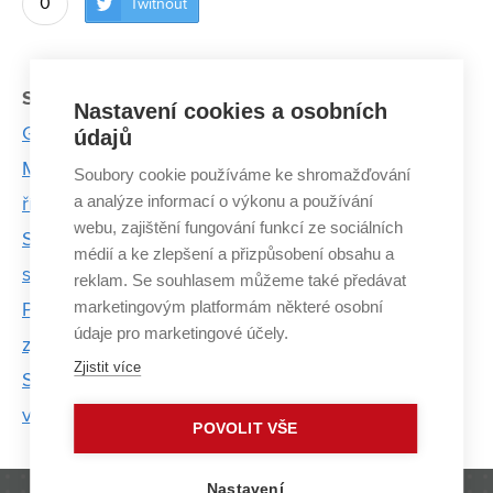
0
Twítnout
Související články:
Nastavení cookies a osobních
Geolog z VUT učil tibetské děti vyrábět cihly
údajů
Meditace? Kdepak, s Dalajlámou tvrdě pracujeme,
Soubory cookie používáme ke shromažďování
a analýze informací o výkonu a používání
říká doktorand Jiří Sázel
webu, zajištění fungování funkcí ze sociálních
Stavaři radí Mongolům, jak využívat popílek ve
médií a ke zlepšení a přizpůsobení obsahu a
stavebních materiálech
reklam. Se souhlasem můžeme také předávat
marketingovým platformám některé osobní
Plasty v Antarktidě stárnou jinak. Unikátní výzkum
údaje pro marketingové účely.
zjišťuje proč
Zjistit více
Student VUT zhodnotí efektivnost solárního
vytápění v Himálaji
POVOLIT VŠE
Nastavení