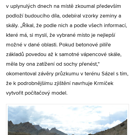
v uplynulých dnech na místě zkoumal především
podloží budoucího díla, odebíral vzorky zeminy a
skály. „Říkal, že podle nich a podle všech informací,
které má, si myslí, že vybrané místo je nejlepší
možné v dané oblasti. Pokud betonové pilíře
základů povedou až k samotné vápencové skále,
měla by ona zatížení od sochy přenést,“
okomentoval závěry průzkumu v terénu Sázel s tím,
že k podrobnějšímu zjištění navrhuje Krmíček
vytvořit počítačový model.