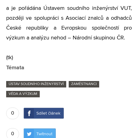
a je pořádána Ústavem soudního inženýrství VUT,
později ve spolupráci s Asociací znalců a odhadců
České republiky a Evropskou společností pro
výzkum a analýzu nehod – Národní skupinou ČR.
(tk)
Témata
ÚSTAV SOUDNÍHO INŽENÝRSTVÍ
ZAMĚSTNANCI
VĚDA A VÝZKUM
0
Sdílet článek
0
Twítnout