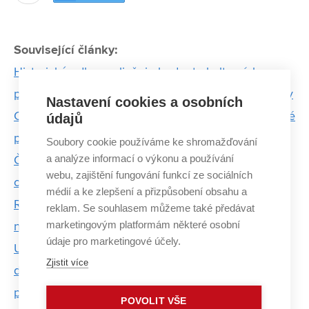
Související články:
Historický odkaz ovlivňuje hodnotu kulturních
památek. Vliv má například i vzdálenost od zastávky
Nastavení cookies a osobních
Crashtesty pomáhají odhalit důvod nehody i pojistné
údajů
podvody
Soubory cookie používáme ke shromažďování
a analýze informací o výkonu a používání
Češi rizika podceňují. V práci i v životě, myslí si
webu, zajištění fungování funkcí ze sociálních
oceněný Lacko z FSI
médií a ke zlepšení a přizpůsobení obsahu a
Road-Trace pomůže dopravním policistům odhalit i
reklam. Se souhlasem můžeme také předávat
marketingovým platformám některé osobní
neviditelnou brzdnou dráhu
údaje pro marketingové účely.
Unikátní katalog poškození mapuje desítky
Zjistit více
dopravních nehod. Pomůže soudním znalcům i
pojišťovnám
POVOLIT VŠE