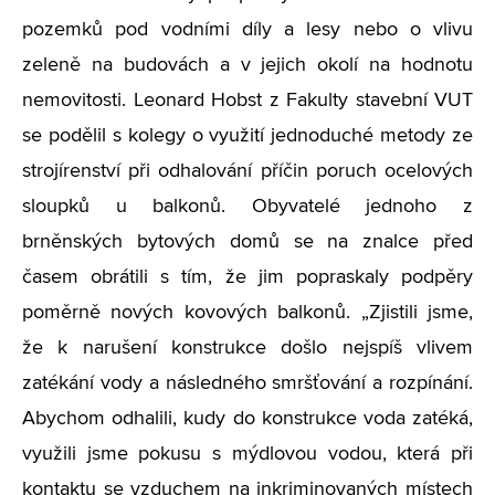
pozemků pod vodními díly a lesy nebo o vlivu
zeleně na budovách a v jejich okolí na hodnotu
nemovitosti. Leonard Hobst z Fakulty stavební VUT
se podělil s kolegy o využití jednoduché metody ze
strojírenství při odhalování příčin poruch ocelových
sloupků u balkonů. Obyvatelé jednoho z
brněnských bytových domů se na znalce před
časem obrátili s tím, že jim popraskaly podpěry
poměrně nových kovových balkonů. „Zjistili jsme,
že k narušení konstrukce došlo nejspíš vlivem
zatékání vody a následného smršťování a rozpínání.
Abychom odhalili, kudy do konstrukce voda zatéká,
využili jsme pokusu s mýdlovou vodou, která při
kontaktu se vzduchem na inkriminovaných místech