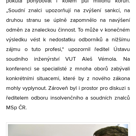
pokuta pohybovat i kolem půl milionu korun.
„Soudní znalci upozorňují na zvýšení sankcí, na
druhou stranu se úplně zapomnělo na navýšení
odměn za znaleckou činnost. To může v konečném
výsledku vést k nedostatku odborníků a nižšímu
zájmu o tuto profesi,“ upozornil ředitel Ústavu
soudního inženýrství VUT Aleš Vémola. Na
konferenci se specialisté z mnoha oborů zabývali
konkrétními situacemi, které by z nového zákona
mohly vyplynout. Zároveň byl i prostor pro diskuzi s
ředitelem odboru insolvenčního a soudních znalců
MSp ČR.