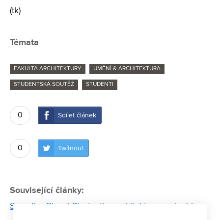
(tk)
Témata
FAKULTA ARCHITEKTURY
UMĚNÍ & ARCHITEKTURA
STUDENTSKÁ SOUTĚŽ
STUDENTI
0
Sdílet článek
0
Twítnout
Související články:
Save the Piano! Studentky architektury poslechly –