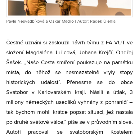
Pavla Nesvadbíková a Oskar Madro | Autor: Radek Úlehla
Čestné uznáni si zasloužil návrh týmu z FA VUT ve
složení Magdaléna Juřicová, Johana Krejčí, Ondřej
Šašek. „Naše Cesta smíření poukazuje na památku
místa, do něhož se nesmazatelně vryly stopy
historických událostí. Přenesme se do obce
Svatobor v Karlovarském kraji. Násilí a útlak, 3
miliony německých usedlíků vyhnány z pohraničí –
tak bychom mohli krátce popsat situaci, jež nastala
po druhé světové válce,“ píše se v průvodním slově.
Autoři pracovali se svatoborským Kostelem