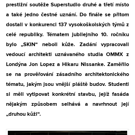
prestižní soutěže Superstudio druhé a třetí místo
a také jedno čestné uznání. Do finále se přitom
dostali v konkurenci 137 vysokoškolských týmů z
celé republiky. Tématem jubilejního 10. ročníku
bylo „SKIN“ neboli kůže. Zadání vypracovali
vedoucí architekti uznávaného studia OMMX z
Londýna Jon Lopez a Hikaru Nissanke. Zaměřilo
se na prověřování zásadního architektonického
tématu, jakým jsou vnější pláště budov. Studenti
si měli vytipovat konkrétní stavbu, jejíž fasáda
nějakým způsobem selhává a navrhnout její
„druhou kůži“.