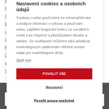
a vyhrály
Nastavení cookies a osobních
Petra Buganská navrhla lávku, která se vznáší nad
údajů
řekou
Soubory cookie používáme ke shromažďování
a analýze informací o výkonu a používání
Brňané vybrali novou podobu knihovny. Návrhy
webu, zajištění fungování funkcí ze sociálních
vytvořili studenti ze tří univerzit
médií a ke zlepšení a přizpůsobení obsahu a
Cenu Bohuslava Fuchse získal parkovací dům v
reklam. Se souhlasem můžeme také předávat
marketingovým platformám některé osobní
Novém Lískovci
údaje pro marketingové účely.
Dvojice architektů z VUT zvítězila v prestižní
Zjistit více
studentské soutěži. Pavilon navrhli za pouhých 24
hodin
POVOLIT VŠE
Nastavení
Povolit pouze nezbytné