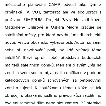
městského plánování CAMP odvezl také tým z
brněnské FA VUT, tentokrát ale ve spolupráci s
pražskou UMPRUM. Projekt Pavly Nesvadbíkové,
Magdaleny Uhlířové a Oskara Madra pracuje se
satelitními městy, pro která navrhují mladí architekti
novou vrstvu občanské vybavenosti. Autoři se sami
sebe při navrhování ptali, jak lidé vnímají téma
satelitů? Staví oproti sobě představu budoucích
majitelů satelitních domků, kteří sní o svém „ráji na
zemi“ a svém soukromí, a realitu unifikace v podobě
katalogových domků schovaných za betonovými
zdmi a tújemi. K soutěžnímu tématu kůže se tak
obracejí s otázkami, jestli je pravou kůží satelitního
bydlení samotný dům nebo plot zamezující interakci