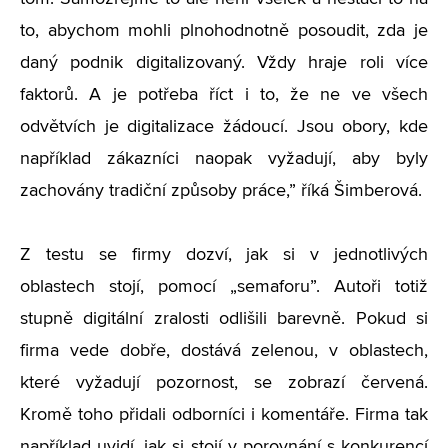
to, abychom mohli plnohodnotně posoudit, zda je
daný podnik digitalizovaný. Vždy hraje roli více
faktorů. A je potřeba říct i to, že ne ve všech
odvětvích je digitalizace žádoucí. Jsou obory, kde
například zákazníci naopak vyžadují, aby byly
zachovány tradiční způsoby práce,” říká Šimberová.
Z testu se firmy dozví, jak si v jednotlivých
oblastech stojí, pomocí „semaforu”. Autoři totiž
stupně digitální zralosti odlišili barevně. Pokud si
firma vede dobře, dostává zelenou, v oblastech,
které vyžadují pozornost, se zobrazí červená.
Kromě toho přidali odborníci i komentáře. Firma tak
například uvidí, jak si stojí v porovnání s konkurencí