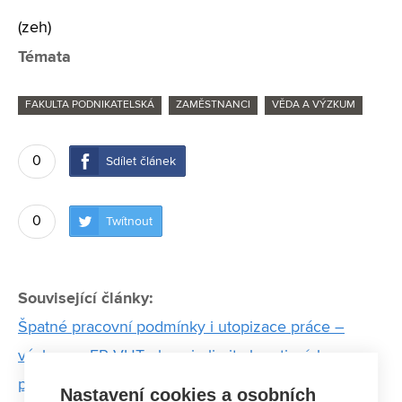
(zeh)
Témata
FAKULTA PODNIKATELSKÁ
ZAMĚSTNANCI
VĚDA A VÝZKUM
0
Sdílet článek
0
Twítnout
Související články:
Špatné pracovní podmínky i utopizace práce –
výzkum z FP VUT ukazuje limity kreativních
průmyslů
Nastavení cookies a osobních