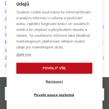
Den Země: VUT vnímá environmentální
údajů
odpovědnost jako technologickou příležitost
Soubory cookie používáme ke shromažďování
a analýze informací o výkonu a používání
Studenti VUT a MUNI pracují s geneticky
webu, zajištění fungování funkcí ze sociálních
upravenými bakteriemi. Projekt přihlásili do prestižní
médií a ke zlepšení a přizpůsobení obsahu a
mezinárodní soutěže
reklam. Se souhlasem můžeme také předávat
marketingovým platformám některé osobní
Kolik stojí dobrá pověst firmy? Cenu spočítá metoda
údaje pro marketingové účely.
z FP VUT
Zjistit více
Zdeněk Brázdil: Doporučuji zůstat v práci alespoň tři
čtyři roky a něco ve firmě dokázat
POVOLIT VŠE
Nastavení
Povolit pouze nezbytné