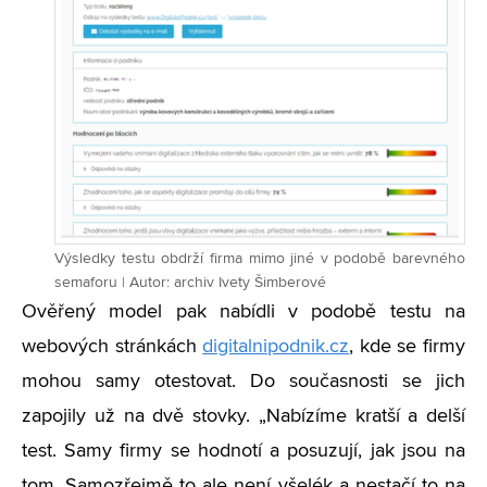
Výsledky testu obdrží firma mimo jiné v podobě barevného
semaforu | Autor: archiv Ivety Šimberové
Ověřený model pak nabídli v podobě testu na
webových stránkách
digitalnipodnik.cz
, kde se firmy
mohou samy otestovat. Do současnosti se jich
zapojily už na dvě stovky. „Nabízíme kratší a delší
test. Samy firmy se hodnotí a posuzují, jak jsou na
tom. Samozřejmě to ale není všelék a nestačí to na