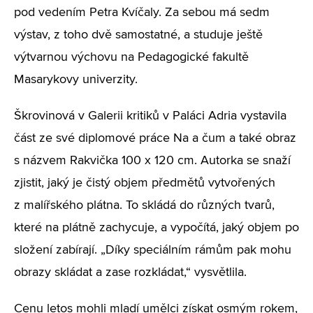
pod vedením Petra Kvíčaly. Za sebou má sedm
výstav, z toho dvě samostatné, a studuje ještě
výtvarnou výchovu na Pedagogické fakultě
Masarykovy univerzity.
Škrovinová v Galerii kritiků v Paláci Adria vystavila
část ze své diplomové práce Na a čum a také obraz
s názvem Rakvička 100 x 120 cm. Autorka se snaží
zjistit, jaký je čistý objem předmětů vytvořených
z malířského plátna. To skládá do různých tvarů,
které na plátně zachycuje, a vypočítá, jaký objem po
složení zabírají. „Díky speciálním rámům pak mohu
obrazy skládat a zase rozkládat,“ vysvětlila.
Cenu letos mohli mladí umělci získat osmým rokem,