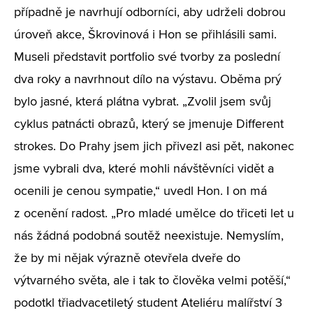
případně je navrhují odborníci, aby udrželi dobrou
úroveň akce, Škrovinová i Hon se přihlásili sami.
Museli představit portfolio své tvorby za poslední
dva roky a navrhnout dílo na výstavu. Oběma prý
bylo jasné, která plátna vybrat. „Zvolil jsem svůj
cyklus patnácti obrazů, který se jmenuje Different
strokes. Do Prahy jsem jich přivezl asi pět, nakonec
jsme vybrali dva, které mohli návštěvníci vidět a
ocenili je cenou sympatie,“ uvedl Hon. I on má
z ocenění radost. „Pro mladé umělce do třiceti let u
nás žádná podobná soutěž neexistuje. Nemyslím,
že by mi nějak výrazně otevřela dveře do
výtvarného světa, ale i tak to člověka velmi potěší,“
podotkl třiadvacetiletý student Ateliéru malířství 3