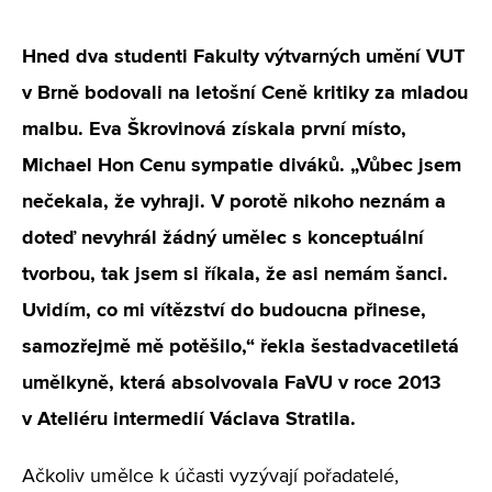
Hned dva studenti Fakulty výtvarných umění VUT
v Brně bodovali na letošní Ceně kritiky za mladou
malbu. Eva Škrovinová získala první místo,
Michael Hon Cenu sympatie diváků. „Vůbec jsem
nečekala, že vyhraji. V porotě nikoho neznám a
doteď nevyhrál žádný umělec s konceptuální
tvorbou, tak jsem si říkala, že asi nemám šanci.
Uvidím, co mi vítězství do budoucna přinese,
samozřejmě mě potěšilo,“ řekla šestadvacetiletá
umělkyně, která absolvovala FaVU v roce 2013
v Ateliéru intermedií Václava Stratila.
Ačkoliv umělce k účasti vyzývají pořadatelé,