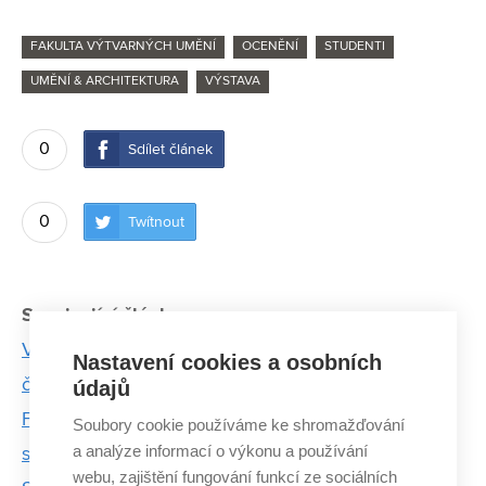
FAKULTA VÝTVARNÝCH UMĚNÍ
OCENĚNÍ
STUDENTI
UMĚNÍ & ARCHITEKTURA
VÝSTAVA
0
Sdílet článek
0
Twítnout
Související články:
Výstava Loučení je intimní zpovědí o odchodu
Nastavení cookies a osobních
člověka
údajů
Finalistkou Ceny Jindřicha Chalupeckého je
Soubory cookie používáme ke shromažďování
a analýze informací o výkonu a používání
studentka FaVU Katarína Hládeková
webu, zajištění fungování funkcí ze sociálních