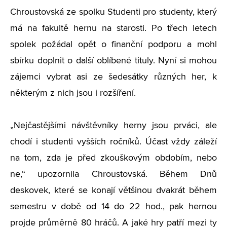
Chroustovská ze spolku Studenti pro studenty, který
má na fakultě hernu na starosti. Po třech letech
spolek požádal opět o finanční podporu a mohl
sbírku doplnit o další oblíbené tituly. Nyní si mohou
zájemci vybrat asi ze šedesátky různých her, k
některým z nich jsou i rozšíření.
„Nejčastějšími návštěvníky herny jsou prváci, ale
chodí i studenti vyšších ročníků. Účast vždy záleží
na tom, zda je před zkouškovým obdobím, nebo
ne,“ upozornila Chroustovská. Během Dnů
deskovek, které se konají většinou dvakrát během
semestru v době od 14 do 22 hod., pak hernou
projde průměrně 80 hráčů. A jaké hry patří mezi ty