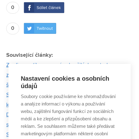
0
Sdílet článek
0
Twítnout
Související články:
Za diagnostiku pomocí pokročilých metod
zpracování obrazu získal student Cenu Ministra
Nastavení cookies a osobních
školství ČR
údajů
Studenti VUT navrhli první českou mobilní aplikaci,
Soubory cookie používáme ke shromažďování
a analýze informací o výkonu a používání
která pomáhá při psychických problémech
webu, zajištění fungování funkcí ze sociálních
Dvoudenní konference Techfest přilákala stovky
médií a ke zlepšení a přizpůsobení obsahu a
studentů
reklam. Se souhlasem můžeme také předávat
marketingovým platformám některé osobní
Studenti chtějí pomáhat. Sami se ale mnohdy bojí,