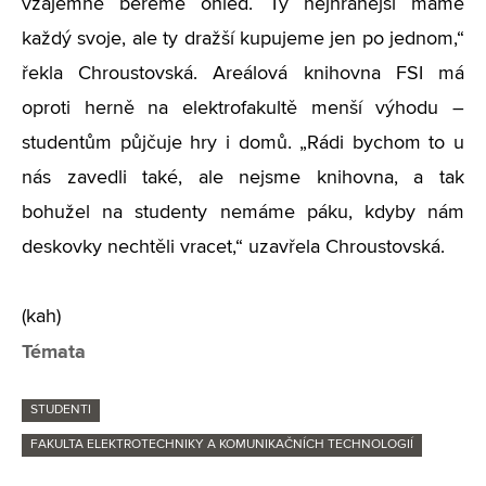
vzájemně bereme ohled. Ty nejhranější máme
každý svoje, ale ty dražší kupujeme jen po jednom,“
řekla Chroustovská. Areálová knihovna FSI má
oproti herně na elektrofakultě menší výhodu –
studentům půjčuje hry i domů. „Rádi bychom to u
nás zavedli také, ale nejsme knihovna, a tak
bohužel na studenty nemáme páku, kdyby nám
deskovky nechtěli vracet,“ uzavřela Chroustovská.
(kah)
Témata
STUDENTI
FAKULTA ELEKTROTECHNIKY A KOMUNIKAČNÍCH TECHNOLOGIÍ